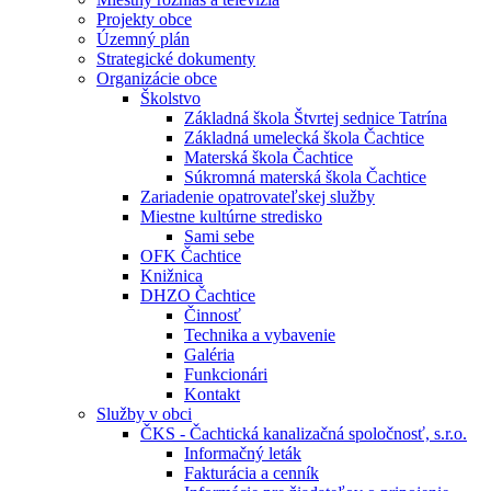
Projekty obce
Územný plán
Strategické dokumenty
Organizácie obce
Školstvo
Základná škola Štvrtej sednice Tatrína
Základná umelecká škola Čachtice
Materská škola Čachtice
Súkromná materská škola Čachtice
Zariadenie opatrovateľskej služby
Miestne kultúrne stredisko
Sami sebe
OFK Čachtice
Knižnica
DHZO Čachtice
Činnosť
Technika a vybavenie
Galéria
Funkcionári
Kontakt
Služby v obci
ČKS - Čachtická kanalizačná spoločnosť, s.r.o.
Informačný leták
Fakturácia a cenník