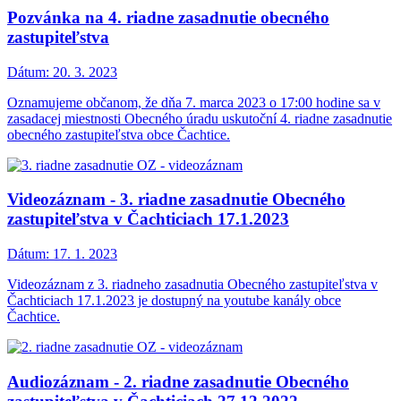
Pozvánka na 4. riadne zasadnutie obecného
zastupiteľstva
Dátum:
20. 3. 2023
Oznamujeme občanom, že dňa 7. marca 2023 o 17:00 hodine sa v
zasadacej miestnosti Obecného úradu uskutoční 4. riadne zasadnutie
obecného zastupiteľstva obce Čachtice.
Videozáznam - 3. riadne zasadnutie Obecného
zastupiteľstva v Čachticiach 17.1.2023
Dátum:
17. 1. 2023
Videozáznam z 3. riadneho zasadnutia Obecného zastupiteľstva v
Čachticiach 17.1.2023 je dostupný na youtube kanály obce
Čachtice.
Audiozáznam - 2. riadne zasadnutie Obecného