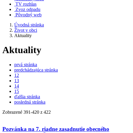
TV rozhlas
Zvoz odpadu
Pôvodný web
Úvodná stránka
Život v obci
Aktuality
Aktuality
prvá stránka
predchádzajúca stránka
12
13
14
15
ďalšia stránka
posledná stránka
Zobrazené
391
-
420
z 422
Pozvánka na 7. riadne zasadnutie obecného