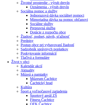
Životné prostredie - výrub drevín
Oznámenia - výrub drevín
Sociálna pomoc a služby
Jednorazová dávka sociálnej pomoci
Mimoriadna dávka na pomoc občanovi
Sociálne služby
Prepravná služba
Dotácie z rozpočtu obce
Žiadosť, podnet, návrh, sťažnosť
Predpisy
Postup obce pri vybavovaní žiadostí
Sadzobník správnych poplatkov
Poskytovanie informácií
Tlačivá a formuláre
Život v obci
Kalendár akcií
Aktuality
Múzeá a pamiatky
Múzeum Čachtice
Čachtický hrad
Kultúra
Šport a voľnočasové zariadenia
Športový areál ZŠ
Fitness Čachtice
OFK Čachtice