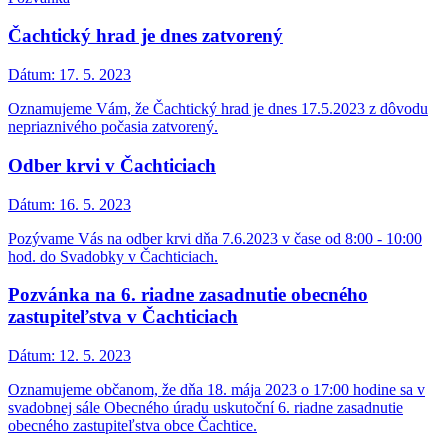
Čachtický hrad je dnes zatvorený
Dátum:
17. 5. 2023
Oznamujeme Vám, že Čachtický hrad je dnes 17.5.2023 z dôvodu
nepriaznivého počasia zatvorený.
Odber krvi v Čachticiach
Dátum:
16. 5. 2023
Pozývame Vás na odber krvi dňa 7.6.2023 v čase od 8:00 - 10:00
hod. do Svadobky v Čachticiach.
Pozvánka na 6. riadne zasadnutie obecného
zastupiteľstva v Čachticiach
Dátum:
12. 5. 2023
Oznamujeme občanom, že dňa 18. mája 2023 o 17:00 hodine sa v
svadobnej sále Obecného úradu uskutoční 6. riadne zasadnutie
obecného zastupiteľstva obce Čachtice.