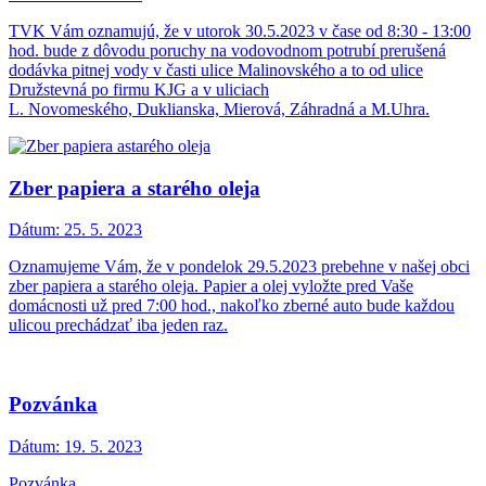
TVK Vám oznamujú, že v utorok 30.5.2023 v čase od 8:30 - 13:00
hod. bude z dôvodu poruchy na vodovodnom potrubí prerušená
dodávka pitnej vody v časti ulice Malinovského a to od ulice
Družstevná po firmu KJG a v uliciach
L. Novomeského, Duklianska, Mierová, Záhradná a M.Uhra.
Zber papiera a starého oleja
Dátum:
25. 5. 2023
Oznamujeme Vám, že v pondelok 29.5.2023 prebehne v našej obci
zber papiera a starého oleja. Papier a olej vyložte pred Vaše
domácnosti už pred 7:00 hod., nakoľko zberné auto bude každou
ulicou prechádzať iba jeden raz.
Pozvánka
Dátum:
19. 5. 2023
Pozvánka