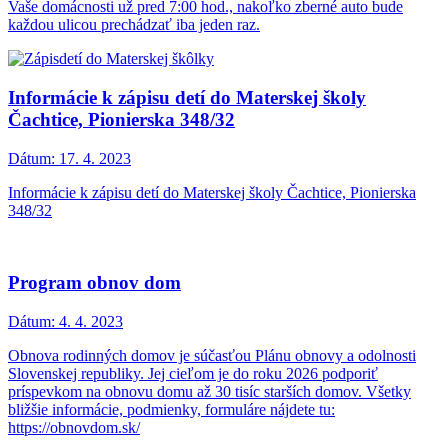
Vaše domácnosti už pred 7:00 hod., nakoľko zberné auto bude
každou ulicou prechádzať iba jeden raz.
Informácie k zápisu detí do Materskej školy
Čachtice, Pionierska 348/32
Dátum:
17. 4. 2023
Informácie k zápisu detí do Materskej školy Čachtice, Pionierska
348/32
Program obnov dom
Dátum:
4. 4. 2023
Obnova rodinných domov je súčasťou Plánu obnovy a odolnosti
Slovenskej republiky. Jej cieľom je do roku 2026 podporiť
príspevkom na obnovu domu až 30 tisíc starších domov. Všetky
bližšie informácie, podmienky, formuláre nájdete tu:
https://obnovdom.sk/