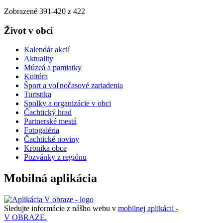
Zobrazené
391
-
420
z 422
Život v obci
Kalendár akcií
Aktuality
Múzeá a pamiatky
Kultúra
Šport a voľnočasové zariadenia
Turistika
Spolky a organizácie v obci
Čachtický hrad
Partnerské mestá
Fotogaléria
Čachtické noviny
Kronika obce
Pozvánky z regiónu
Mobilná aplikácia
Sledujte informácie z nášho webu v
mobilnej aplikácii -
V OBRAZE.