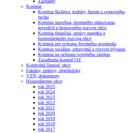
Záznamy
Komisie
Komisia školstva, kultúry, športu a cestovného
ruchu
Komisia stavebná, územného plánovania,
investícií a dopravného rozvoja obce
Komisia finančná, správy majetku a
hospodárskeho rozvoja obce
Komisia pre ochranu životného prostredia
Komisia sociálna, zdravotná a rozvoja bývania
Komisia na ochranu verejného záujmu
Zasadnutia komisií OZ
Kontrolná činnosť obce
Faktúry, zmluvy, objednávky
VZN, dokumenty
Hospodárenie obce
rok 2025
rok 2024
rok 2023
rok 2022
rok 2021
rok 2020
rok 2019
rok 2018
rok 2017