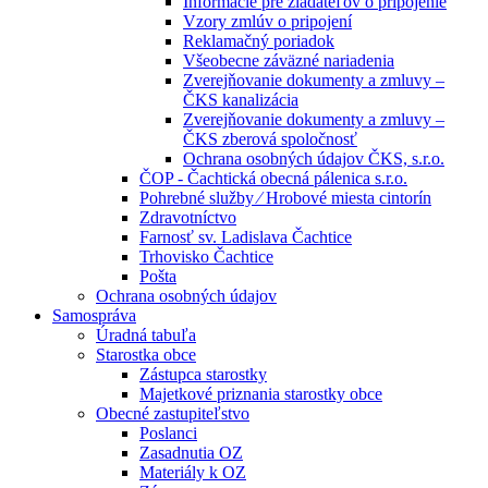
Informácie pre žiadateľov o pripojenie
Vzory zmlúv o pripojení
Reklamačný poriadok
Všeobecne záväzné nariadenia
Zverejňovanie dokumenty a zmluvy –
ČKS kanalizácia
Zverejňovanie dokumenty a zmluvy –
ČKS zberová spoločnosť
Ochrana osobných údajov ČKS, s.r.o.
ČOP - Čachtická obecná pálenica s.r.o.
Pohrebné služby ⁄ Hrobové miesta cintorín
Zdravotníctvo
Farnosť sv. Ladislava Čachtice
Trhovisko Čachtice
Pošta
Ochrana osobných údajov
Samospráva
Úradná tabuľa
Starostka obce
Zástupca starostky
Majetkové priznania starostky obce
Obecné zastupiteľstvo
Poslanci
Zasadnutia OZ
Materiály k OZ