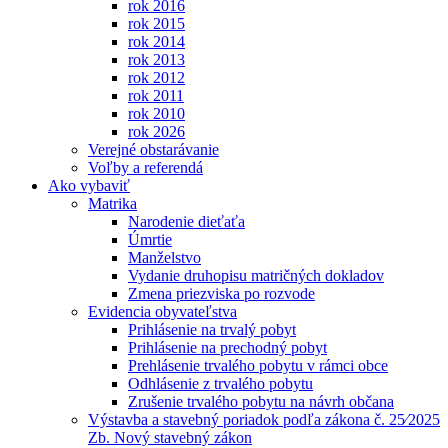
rok 2016
rok 2015
rok 2014
rok 2013
rok 2012
rok 2011
rok 2010
rok 2026
Verejné obstarávanie
Voľby a referendá
Ako vybaviť
Matrika
Narodenie dieťaťa
Úmrtie
Manželstvo
Vydanie druhopisu matričných dokladov
Zmena priezviska po rozvode
Evidencia obyvateľstva
Prihlásenie na trvalý pobyt
Prihlásenie na prechodný pobyt
Prehlásenie trvalého pobytu v rámci obce
Odhlásenie z trvalého pobytu
Zrušenie trvalého pobytu na návrh občana
Výstavba a stavebný poriadok podľa zákona č. 25⁄2025
Zb. Nový stavebný zákon