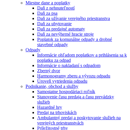
Miestne dane a poplatky
Daň z nehnuteľností
Daň za psa
Daň za užívanie verejného priestranstva
Daň za ubytovanie
Daň za predajné automaty
Daň za nevýherné hracie stroje
Poplatok za komunálne odpady a drobné
stavebné odpady
Odpady
Informácie ohľadom poplatkov a prihlásenia sa k
poplatku za odpad
Informácie o nakladaní s odpadom
Zberný dvor
Harmonogramy zberu a vývozu odpadu
Úroveň vytriedenia odpadu
Podnikanie, obchod a služby
Samostatne hospodáriaci roľník
Stanovenie času predaja a času prevádzky
služieb
Hazardné hry
Predaj na trhoviskách
Ambulantný predaj a poskytovanie služieb na
verejných priestranstvách
Príležitostné trhy