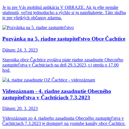
Je tu pre Vás mobilná aplikácia V OBRAZE. Ak ju ešte nemáte
stiahnutú, veľmi jednoducho a rýchlo si ju nainštalujete. Táto služba
je pre všetkých občanov zdarma.
Pozvánka na 5. riadne zastupiteľstvo Obce Čachtice
Dátum:
24. 3. 2023
Starostka obce Čachtice zvoláva piate riadne zasadnutie Obecného
zastupiteľstva v Čachticiach na deň 29.3.2023, t.j streda o 17.00
hod.
Videozáznam - 4. riadne zasadnutie Obecného
zastupiteľstva v Čachticiach 7.3.2023
Dátum:
20. 3. 2023
Videozáznam zo 4. riadneho zasadnutia Obecného zastupiteľstva v
Čachticiach 7.3.2023 je dostupný na youtube kanály obce Čachtice.