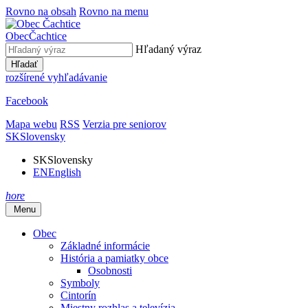
Rovno na obsah
Rovno na menu
Obec
Čachtice
Hľadaný výraz
Hľadať
rozšírené vyhľadávanie
Facebook
Mapa webu
RSS
Verzia pre seniorov
SK
Slovensky
SK
Slovensky
EN
English
hore
Menu
Obec
Základné informácie
História a pamiatky obce
Osobnosti
Symboly
Cintorín
Miestny rozhlas a televízia