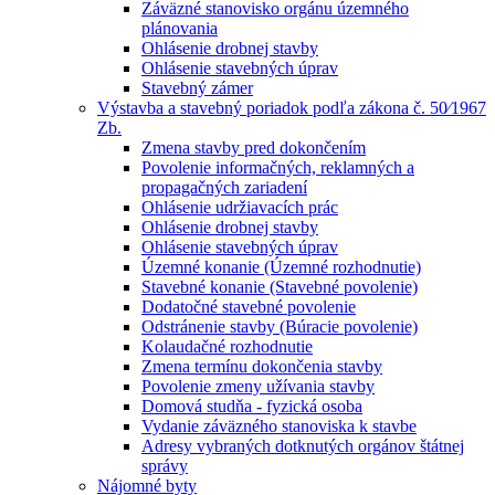
Záväzné stanovisko orgánu územného
plánovania
Ohlásenie drobnej stavby
Ohlásenie stavebných úprav
Stavebný zámer
Výstavba a stavebný poriadok podľa zákona č. 50⁄1967
Zb.
Zmena stavby pred dokončením
Povolenie informačných, reklamných a
propagačných zariadení
Ohlásenie udržiavacích prác
Ohlásenie drobnej stavby
Ohlásenie stavebných úprav
Územné konanie (Územné rozhodnutie)
Stavebné konanie (Stavebné povolenie)
Dodatočné stavebné povolenie
Odstránenie stavby (Búracie povolenie)
Kolaudačné rozhodnutie
Zmena termínu dokončenia stavby
Povolenie zmeny užívania stavby
Domová studňa - fyzická osoba
Vydanie záväzného stanoviska k stavbe
Adresy vybraných dotknutých orgánov štátnej
správy
Nájomné byty