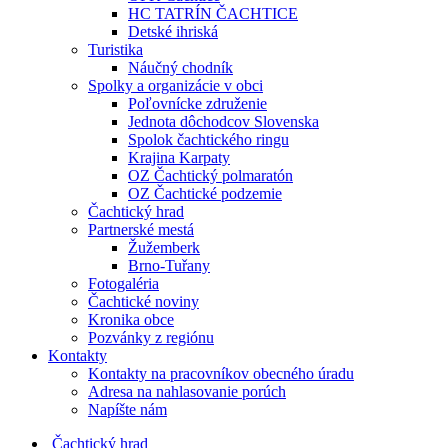
HC TATRÍN ČACHTICE
Detské ihriská
Turistika
Náučný chodník
Spolky a organizácie v obci
Poľovnícke združenie
Jednota dôchodcov Slovenska
Spolok čachtického ringu
Krajina Karpaty
OZ Čachtický polmaratón
OZ Čachtické podzemie
Čachtický hrad
Partnerské mestá
Žužemberk
Brno-Tuřany
Fotogaléria
Čachtické noviny
Kronika obce
Pozvánky z regiónu
Kontakty
Kontakty na pracovníkov obecného úradu
Adresa na nahlasovanie porúch
Napíšte nám
Čachtický hrad