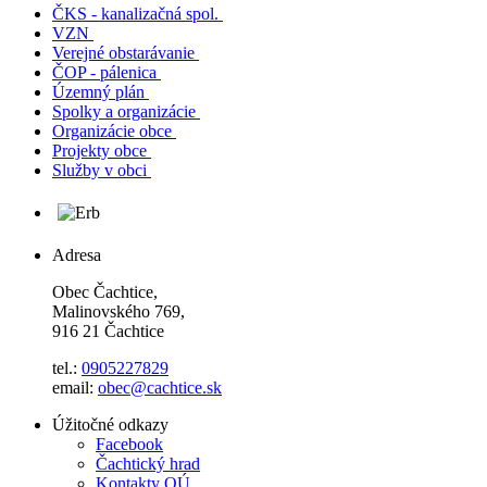
ČKS - kanalizačná spol.
VZN
Verejné obstarávanie
ČOP - pálenica
Územný plán
Spolky a organizácie
Organizácie obce
Projekty obce
Služby v obci
Adresa
Obec Čachtice,
Malinovského 769,
916 21 Čachtice
tel.:
0905227829
email:
obec@cachtice.sk
Úžitočné odkazy
Facebook
Čachtický hrad
Kontakty OÚ