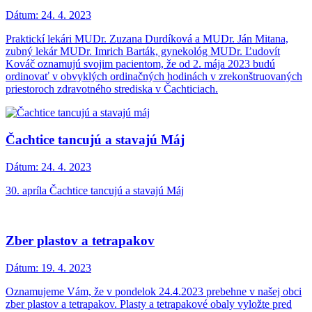
Dátum:
24. 4. 2023
Praktickí lekári MUDr. Zuzana Durdíková a MUDr. Ján Mitana,
zubný lekár MUDr. Imrich Barták, gynekológ MUDr. Ľudovít
Kováč oznamujú svojim pacientom, že od 2. mája 2023 budú
ordinovať v obvyklých ordinačných hodinách v zrekonštruovaných
priestoroch zdravotného strediska v Čachticiach.
Čachtice tancujú a stavajú Máj
Dátum:
24. 4. 2023
30. apríla Čachtice tancujú a stavajú Máj
Zber plastov a tetrapakov
Dátum:
19. 4. 2023
Oznamujeme Vám, že v pondelok 24.4.2023 prebehne v našej obci
zber plastov a tetrapakov. Plasty a tetrapakové obaly vyložte pred