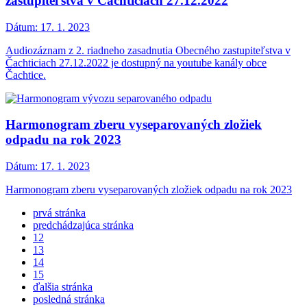
zastupiteľstva v Čachticiach 27.12.2022
Dátum:
17. 1. 2023
Audiozáznam z 2. riadneho zasadnutia Obecného zastupiteľstva v
Čachticiach 27.12.2022 je dostupný na youtube kanály obce
Čachtice.
Harmonogram zberu vyseparovaných zložiek
odpadu na rok 2023
Dátum:
17. 1. 2023
Harmonogram zberu vyseparovaných zložiek odpadu na rok 2023
prvá stránka
predchádzajúca stránka
12
13
14
15
ďalšia stránka
posledná stránka