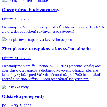
Obecný úrad bude zatvorený
Dátum:
31. 5. 2023
Oznamujeme Vám, že obecný úrad v Čachticiach bude v dňoch 5.6.
a 6.6. z dôvodu rekonštrukčných prác zatvorený.
Zber plastov, tetrapakov a kovového odpadu
Dátum:
30. 5. 2023
Oznamujeme Vám, že v pondelok 5.6.2023 prebehne v našej obci
zber plastov, tetrapakov a drobného kovového odpadu. Zberané
komodity vyložte pred Vaše domácnosti už pred 7:00 hod., nakoľko
zberné auto bude každou ulicou prechádzať iba jeden raz.
Odstávka pitnej vody
Dátum:
30. 5. 2023