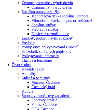
Životné prostredie - výrub drevín
Oznámenia - výrub drevín
Sociálna pomoc a služby
Jednorazová dávka sociálnej pomoci
Mimoriadna dávka na pomoc občanovi
Sociálne služby
Prepravná služba
Dotácie z rozpočtu obce
Žiadosť, podnet, návrh, sťažnosť
Predpisy
Postup obce pri vybavovaní žiadostí
Sadzobník správnych poplatkov
Poskytovanie informácií
Tlačivá a formuláre
Život v obci
Kalendár akcií
Aktuality
Múzeá a pamiatky
Múzeum Čachtice
Čachtický hrad
Kultúra
Šport a voľnočasové zariadenia
Športový areál ZŠ
Fitness Čachtice
OFK Čachtice