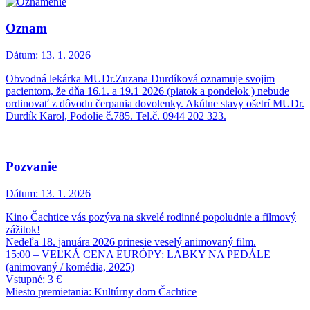
Oznam
Dátum:
13. 1. 2026
Obvodná lekárka MUDr.Zuzana Durdíková oznamuje svojim
pacientom, že dňa 16.1. a 19.1 2026 (piatok a pondelok ) nebude
ordinovať z dôvodu čerpania dovolenky. Akútne stavy ošetrí MUDr.
Durdík Karol, Podolie č.785. Tel.č. 0944 202 323.
Pozvanie
Dátum:
13. 1. 2026
Kino Čachtice vás pozýva na skvelé rodinné popoludnie a filmový
zážitok!
Nedeľa 18. januára 2026 prinesie veselý animovaný film.
15:00 – VEĽKÁ CENA EURÓPY: LABKY NA PEDÁLE
(animovaný / komédia, 2025)
Vstupné: 3 €
Miesto premietania: Kultúrny dom Čachtice