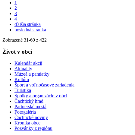
1
2
3
4
ďalšia stránka
posledná stránka
Zobrazené
31
-
60
z 422
Život v obci
Kalendár akcií
Aktuality
Múzeá a pamiatky
Kultúra
Šport a voľnočasové zariadenia
Turistika
Spolky a organizácie v obci
Čachtický hrad
Partnerské mestá
Fotogaléria
Čachtické noviny
Kronika obce
Pozvánky z regiónu