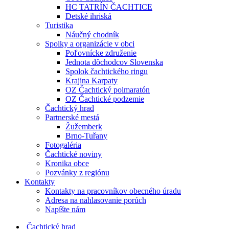
HC TATRÍN ČACHTICE
Detské ihriská
Turistika
Náučný chodník
Spolky a organizácie v obci
Poľovnícke združenie
Jednota dôchodcov Slovenska
Spolok čachtického ringu
Krajina Karpaty
OZ Čachtický polmaratón
OZ Čachtické podzemie
Čachtický hrad
Partnerské mestá
Žužemberk
Brno-Tuřany
Fotogaléria
Čachtické noviny
Kronika obce
Pozvánky z regiónu
Kontakty
Kontakty na pracovníkov obecného úradu
Adresa na nahlasovanie porúch
Napíšte nám
Čachtický hrad