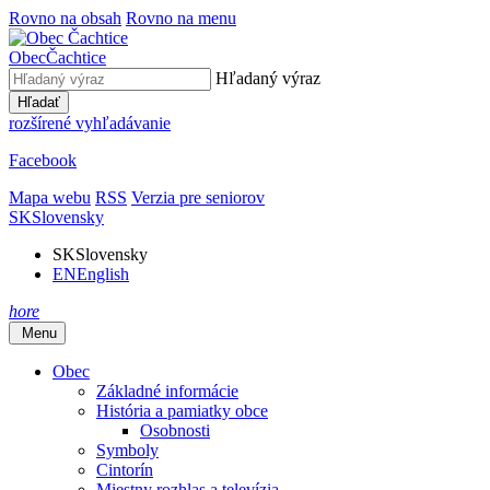
Rovno na obsah
Rovno na menu
Obec
Čachtice
Hľadaný výraz
Hľadať
rozšírené vyhľadávanie
Facebook
Mapa webu
RSS
Verzia pre seniorov
SK
Slovensky
SK
Slovensky
EN
English
hore
Menu
Obec
Základné informácie
História a pamiatky obce
Osobnosti
Symboly
Cintorín
Miestny rozhlas a televízia