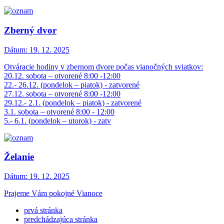
Zberný dvor
Dátum:
19. 12. 2025
Otváracie hodiny v zbernom dvore počas vianočných sviatkov:
20.12. sobota – otvorené 8:00 -12:00
22.- 26.12. (pondelok – piatok) - zatvorené
27.12. sobota – otvorené 8:00 -12:00
29.12.- 2.1. (pondelok – piatok) - zatvorené
3.1. sobota – otvorené 8:00 - 12:00
5.- 6.1. (pondelok – utorok) - zatv
Želanie
Dátum:
19. 12. 2025
Prajeme Vám pokojné Vianoce
prvá stránka
predchádzajúca stránka