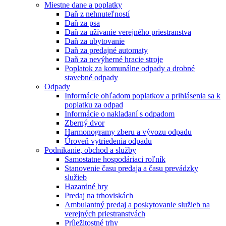
Miestne dane a poplatky
Daň z nehnuteľností
Daň za psa
Daň za užívanie verejného priestranstva
Daň za ubytovanie
Daň za predajné automaty
Daň za nevýherné hracie stroje
Poplatok za komunálne odpady a drobné
stavebné odpady
Odpady
Informácie ohľadom poplatkov a prihlásenia sa k
poplatku za odpad
Informácie o nakladaní s odpadom
Zberný dvor
Harmonogramy zberu a vývozu odpadu
Úroveň vytriedenia odpadu
Podnikanie, obchod a služby
Samostatne hospodáriaci roľník
Stanovenie času predaja a času prevádzky
služieb
Hazardné hry
Predaj na trhoviskách
Ambulantný predaj a poskytovanie služieb na
verejných priestranstvách
Príležitostné trhy