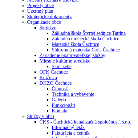
Projekty obce
Územný plán
Strategické dokumenty
Organizácie obce
Školstvo
Základná škola Štvrtej sednice Tatrína
Základná umelecká škola Čachtice
Materská škola Čachtice
Súkromná materská škola Čachtice
Zariadenie opatrovateľskej služby
Miestne kultúrne stredisko
Sami sebe
OFK Čachtice
Knižnica
DHZO Čachtice
Činnosť
Technika a vybavenie
Galéria
Funkcionári
Kontakt
Služby v obci
ČKS - Čachtická kanalizačná spoločnosť, s.r.o.
Informačný leták
Fakturácia a cenník