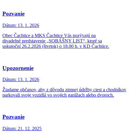
Pozvanie
Dátum:
13. 1. 2026
Obec Čachtice a MKS Čachtice Vás pozývajú na
divadelné predstavenie „SOBÁŠNY LIST“, ktoré sa
uskutoční 26.2.2026 (štvrtok) o 18.00 h. v KD Čachtice.
Upozornenie
Dátum:
13. 1. 2026
Žiadame občanov, aby z dôvodu zimnej údržby ciest a chodníkov
parkovali svoje vozidlá vo svojich garážach alebo dvoroch.
Pozvanie
Dátum:
21. 12. 2025