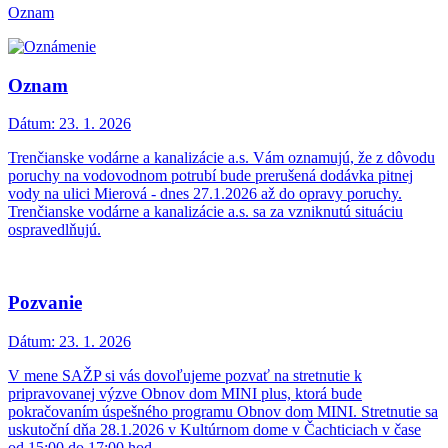
Oznam
Oznam
Dátum:
23. 1. 2026
Trenčianske vodárne a kanalizácie a.s. Vám oznamujú, že z dôvodu
poruchy na vodovodnom potrubí bude prerušená dodávka pitnej
vody na ulici Mierová - dnes 27.1.2026 až do opravy poruchy.
Trenčianske vodárne a kanalizácie a.s. sa za vzniknutú situáciu
ospravedlňujú.
Pozvanie
Dátum:
23. 1. 2026
V mene SAŽP si vás dovoľujeme pozvať na stretnutie k
pripravovanej výzve Obnov dom MINI plus, ktorá bude
pokračovaním úspešného programu Obnov dom MINI. Stretnutie sa
uskutoční dňa 28.1.2026 v Kultúrnom dome v Čachticiach v čase
od 15:00 do 17:00 hod.