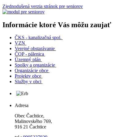
Zjednodušená verzia stránok pre seniorov
Informácie ktoré Vás môžu zaujať
ČKS - kanalizačná spol.
VZN
Verejné obstarávanie
ČOP - pálenica
Územný plán
Spolky a organizácie
Organizácie obce
Projekty obce
Služby v obci
Adresa
Obec Čachtice,
Malinovského 769,
916 21 Čachtice