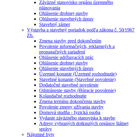
Záväzné stanovisko orgánu územného
plánovania
Ohlásenie drobnej stavby
Ohlásenie stavebných úprav
Stavebný zámer
Výstavba a stavebný poriadok podľa zákona č. 50⁄1967
Zb.
Zmena stavby pred dokončením
Povolenie informačných, reklamných a
propagačných zariadení
Ohlásenie udržiavacích prác
Ohlásenie drobnej stavby
Ohlásenie stavebných úprav
Územné konanie (Územné rozhodnutie)
Stavebné konanie (Stavebné povolenie)
Dodatočné stavebné povolenie
Odstránenie stavby (Búracie povolenie)
Kolaudačné rozhodnutie
Zmena termínu dokončenia stavby
Povolenie zmeny užívania stavby
Domová studňa - fyzická osoba
Vydanie záväzného stanoviska k stavbe
Adresy vybraných dotknutých orgánov štátnej
správy
Nájomné byty