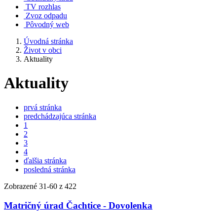
TV rozhlas
Zvoz odpadu
Pôvodný web
Úvodná stránka
Život v obci
Aktuality
Aktuality
prvá stránka
predchádzajúca stránka
1
2
3
4
ďalšia stránka
posledná stránka
Zobrazené
31
-
60
z 422
Matričný úrad Čachtice - Dovolenka