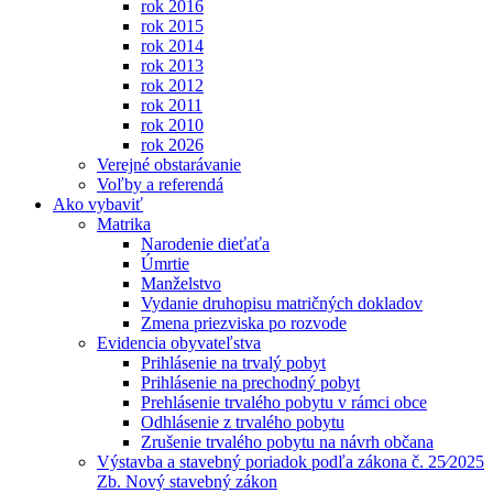
rok 2016
rok 2015
rok 2014
rok 2013
rok 2012
rok 2011
rok 2010
rok 2026
Verejné obstarávanie
Voľby a referendá
Ako vybaviť
Matrika
Narodenie dieťaťa
Úmrtie
Manželstvo
Vydanie druhopisu matričných dokladov
Zmena priezviska po rozvode
Evidencia obyvateľstva
Prihlásenie na trvalý pobyt
Prihlásenie na prechodný pobyt
Prehlásenie trvalého pobytu v rámci obce
Odhlásenie z trvalého pobytu
Zrušenie trvalého pobytu na návrh občana
Výstavba a stavebný poriadok podľa zákona č. 25⁄2025
Zb. Nový stavebný zákon