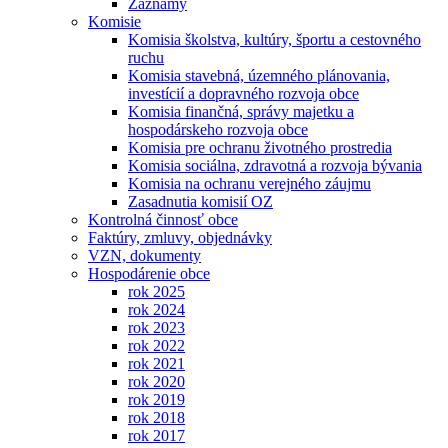
Záznamy
Komisie
Komisia školstva, kultúry, športu a cestovného
ruchu
Komisia stavebná, územného plánovania,
investícií a dopravného rozvoja obce
Komisia finančná, správy majetku a
hospodárskeho rozvoja obce
Komisia pre ochranu životného prostredia
Komisia sociálna, zdravotná a rozvoja bývania
Komisia na ochranu verejného záujmu
Zasadnutia komisií OZ
Kontrolná činnosť obce
Faktúry, zmluvy, objednávky
VZN, dokumenty
Hospodárenie obce
rok 2025
rok 2024
rok 2023
rok 2022
rok 2021
rok 2020
rok 2019
rok 2018
rok 2017