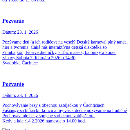
Pozvanie
Dátum:
23. 1. 2026
Pozývame deti (a ich rodičov) na veselý Detský karneval plný tanca,
hier a tvorenia. Čaká nás interaktívna detská diskotéka so
Zumbajkou, tvorivé dielničky, súťaž masiek, balóniky a kopec
zábavy.Sobota 7. februára 2026 o 14:30
Svadobka Čachtice
Pozvanie
Dátum:
23. 1. 2026
Pochovávanie basy s obecnou zabíjačkou v Čachticiach
Fašiangy sa blížia ku koncu a my vás srdečne pozývame na tradičné
Pochovávanie basy spojené s obecnou zabíjačkou.
Kedy a kde :14.2.2026 námestie o 14.00 hod.