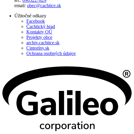
tel.:
0905227829
email:
obec@cachtice.sk
Úžitočné odkazy
Facebook
Čachtický hrad
Kontakty OÚ
Projekty obce
archiv.cachtice.sk
Cintoríny.sk
Ochrana osobných údajov