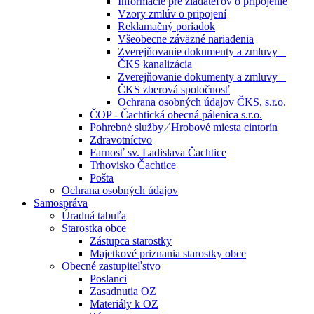
Informácie pre žiadateľov o pripojenie
Vzory zmlúv o pripojení
Reklamačný poriadok
Všeobecne záväzné nariadenia
Zverejňovanie dokumenty a zmluvy –
ČKS kanalizácia
Zverejňovanie dokumenty a zmluvy –
ČKS zberová spoločnosť
Ochrana osobných údajov ČKS, s.r.o.
ČOP - Čachtická obecná pálenica s.r.o.
Pohrebné služby ⁄ Hrobové miesta cintorín
Zdravotníctvo
Farnosť sv. Ladislava Čachtice
Trhovisko Čachtice
Pošta
Ochrana osobných údajov
Samospráva
Úradná tabuľa
Starostka obce
Zástupca starostky
Majetkové priznania starostky obce
Obecné zastupiteľstvo
Poslanci
Zasadnutia OZ
Materiály k OZ