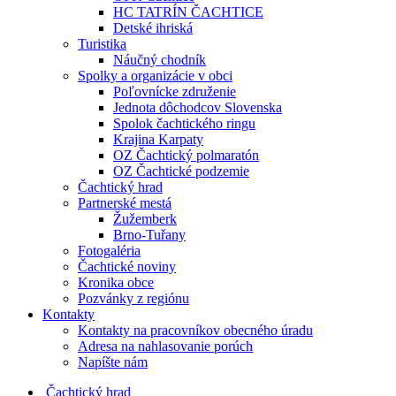
HC TATRÍN ČACHTICE
Detské ihriská
Turistika
Náučný chodník
Spolky a organizácie v obci
Poľovnícke združenie
Jednota dôchodcov Slovenska
Spolok čachtického ringu
Krajina Karpaty
OZ Čachtický polmaratón
OZ Čachtické podzemie
Čachtický hrad
Partnerské mestá
Žužemberk
Brno-Tuřany
Fotogaléria
Čachtické noviny
Kronika obce
Pozvánky z regiónu
Kontakty
Kontakty na pracovníkov obecného úradu
Adresa na nahlasovanie porúch
Napíšte nám
Čachtický hrad