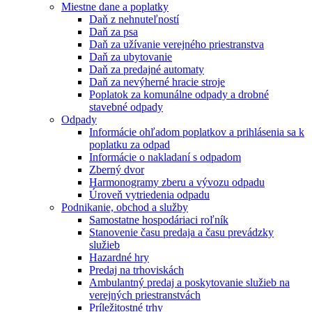
Miestne dane a poplatky
Daň z nehnuteľností
Daň za psa
Daň za užívanie verejného priestranstva
Daň za ubytovanie
Daň za predajné automaty
Daň za nevýherné hracie stroje
Poplatok za komunálne odpady a drobné
stavebné odpady
Odpady
Informácie ohľadom poplatkov a prihlásenia sa k
poplatku za odpad
Informácie o nakladaní s odpadom
Zberný dvor
Harmonogramy zberu a vývozu odpadu
Úroveň vytriedenia odpadu
Podnikanie, obchod a služby
Samostatne hospodáriaci roľník
Stanovenie času predaja a času prevádzky
služieb
Hazardné hry
Predaj na trhoviskách
Ambulantný predaj a poskytovanie služieb na
verejných priestranstvách
Príležitostné trhy