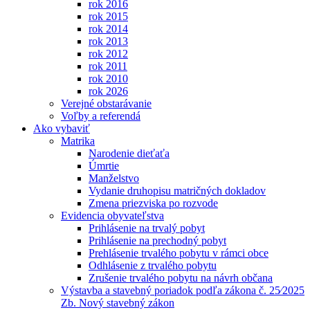
rok 2016
rok 2015
rok 2014
rok 2013
rok 2012
rok 2011
rok 2010
rok 2026
Verejné obstarávanie
Voľby a referendá
Ako vybaviť
Matrika
Narodenie dieťaťa
Úmrtie
Manželstvo
Vydanie druhopisu matričných dokladov
Zmena priezviska po rozvode
Evidencia obyvateľstva
Prihlásenie na trvalý pobyt
Prihlásenie na prechodný pobyt
Prehlásenie trvalého pobytu v rámci obce
Odhlásenie z trvalého pobytu
Zrušenie trvalého pobytu na návrh občana
Výstavba a stavebný poriadok podľa zákona č. 25⁄2025
Zb. Nový stavebný zákon