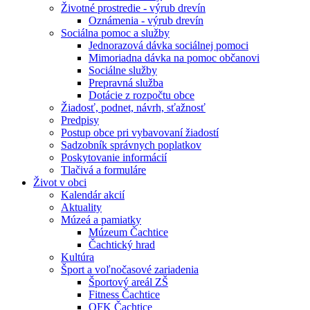
Životné prostredie - výrub drevín
Oznámenia - výrub drevín
Sociálna pomoc a služby
Jednorazová dávka sociálnej pomoci
Mimoriadna dávka na pomoc občanovi
Sociálne služby
Prepravná služba
Dotácie z rozpočtu obce
Žiadosť, podnet, návrh, sťažnosť
Predpisy
Postup obce pri vybavovaní žiadostí
Sadzobník správnych poplatkov
Poskytovanie informácií
Tlačivá a formuláre
Život v obci
Kalendár akcií
Aktuality
Múzeá a pamiatky
Múzeum Čachtice
Čachtický hrad
Kultúra
Šport a voľnočasové zariadenia
Športový areál ZŠ
Fitness Čachtice
OFK Čachtice