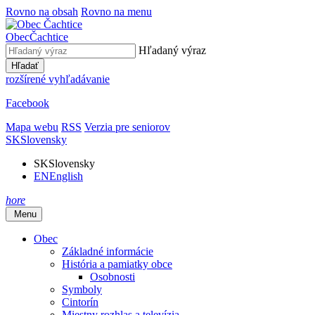
Rovno na obsah
Rovno na menu
Obec
Čachtice
Hľadaný výraz
Hľadať
rozšírené vyhľadávanie
Facebook
Mapa webu
RSS
Verzia pre seniorov
SK
Slovensky
SK
Slovensky
EN
English
hore
Menu
Obec
Základné informácie
História a pamiatky obce
Osobnosti
Symboly
Cintorín
Miestny rozhlas a televízia