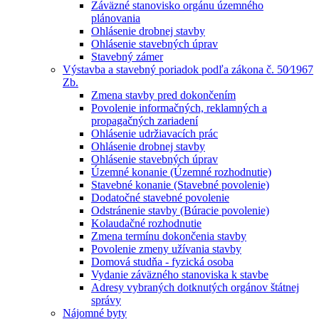
Záväzné stanovisko orgánu územného
plánovania
Ohlásenie drobnej stavby
Ohlásenie stavebných úprav
Stavebný zámer
Výstavba a stavebný poriadok podľa zákona č. 50⁄1967
Zb.
Zmena stavby pred dokončením
Povolenie informačných, reklamných a
propagačných zariadení
Ohlásenie udržiavacích prác
Ohlásenie drobnej stavby
Ohlásenie stavebných úprav
Územné konanie (Územné rozhodnutie)
Stavebné konanie (Stavebné povolenie)
Dodatočné stavebné povolenie
Odstránenie stavby (Búracie povolenie)
Kolaudačné rozhodnutie
Zmena termínu dokončenia stavby
Povolenie zmeny užívania stavby
Domová studňa - fyzická osoba
Vydanie záväzného stanoviska k stavbe
Adresy vybraných dotknutých orgánov štátnej
správy
Nájomné byty