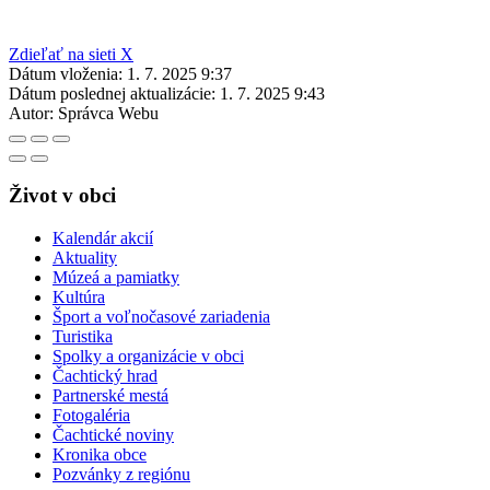
Zdieľať na sieti X
Dátum vloženia:
1. 7. 2025 9:37
Dátum poslednej aktualizácie:
1. 7. 2025 9:43
Autor:
Správca Webu
Život v obci
Kalendár akcií
Aktuality
Múzeá a pamiatky
Kultúra
Šport a voľnočasové zariadenia
Turistika
Spolky a organizácie v obci
Čachtický hrad
Partnerské mestá
Fotogaléria
Čachtické noviny
Kronika obce
Pozvánky z regiónu