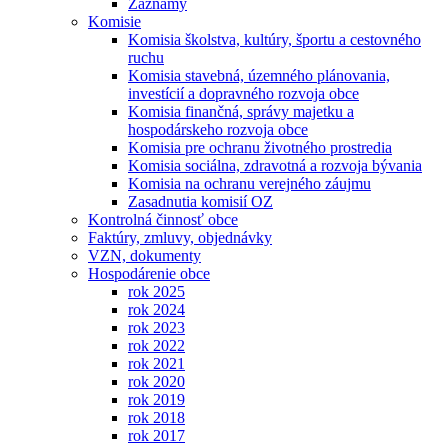
Záznamy
Komisie
Komisia školstva, kultúry, športu a cestovného
ruchu
Komisia stavebná, územného plánovania,
investícií a dopravného rozvoja obce
Komisia finančná, správy majetku a
hospodárskeho rozvoja obce
Komisia pre ochranu životného prostredia
Komisia sociálna, zdravotná a rozvoja bývania
Komisia na ochranu verejného záujmu
Zasadnutia komisií OZ
Kontrolná činnosť obce
Faktúry, zmluvy, objednávky
VZN, dokumenty
Hospodárenie obce
rok 2025
rok 2024
rok 2023
rok 2022
rok 2021
rok 2020
rok 2019
rok 2018
rok 2017