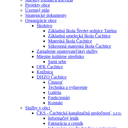
Projekty obce
Územný plán
Strategické dokumenty
Organizácie obce
Školstvo
Základná škola Štvrtej sednice Tatrína
Základná umelecká škola Čachtice
Materská škola Čachtice
Súkromná materská škola Čachtice
Zariadenie opatrovateľskej služby
Miestne kultúrne stredisko
Sami sebe
OFK Čachtice
Knižnica
DHZO Čachtice
Činnosť
Technika a vybavenie
Galéria
Funkcionári
Kontakt
Služby v obci
ČKS - Čachtická kanalizačná spoločnosť, s.r.o.
Informačný leták
Fakturácia a cenník