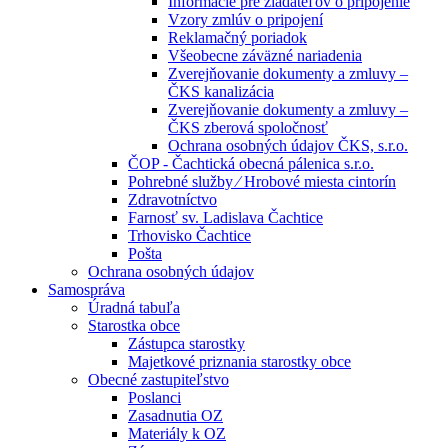
Informácie pre žiadateľov o pripojenie
Vzory zmlúv o pripojení
Reklamačný poriadok
Všeobecne záväzné nariadenia
Zverejňovanie dokumenty a zmluvy –
ČKS kanalizácia
Zverejňovanie dokumenty a zmluvy –
ČKS zberová spoločnosť
Ochrana osobných údajov ČKS, s.r.o.
ČOP - Čachtická obecná pálenica s.r.o.
Pohrebné služby ⁄ Hrobové miesta cintorín
Zdravotníctvo
Farnosť sv. Ladislava Čachtice
Trhovisko Čachtice
Pošta
Ochrana osobných údajov
Samospráva
Úradná tabuľa
Starostka obce
Zástupca starostky
Majetkové priznania starostky obce
Obecné zastupiteľstvo
Poslanci
Zasadnutia OZ
Materiály k OZ