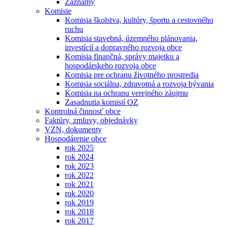
Záznamy
Komisie
Komisia školstva, kultúry, športu a cestovného
ruchu
Komisia stavebná, územného plánovania,
investícií a dopravného rozvoja obce
Komisia finančná, správy majetku a
hospodárskeho rozvoja obce
Komisia pre ochranu životného prostredia
Komisia sociálna, zdravotná a rozvoja bývania
Komisia na ochranu verejného záujmu
Zasadnutia komisií OZ
Kontrolná činnosť obce
Faktúry, zmluvy, objednávky
VZN, dokumenty
Hospodárenie obce
rok 2025
rok 2024
rok 2023
rok 2022
rok 2021
rok 2020
rok 2019
rok 2018
rok 2017