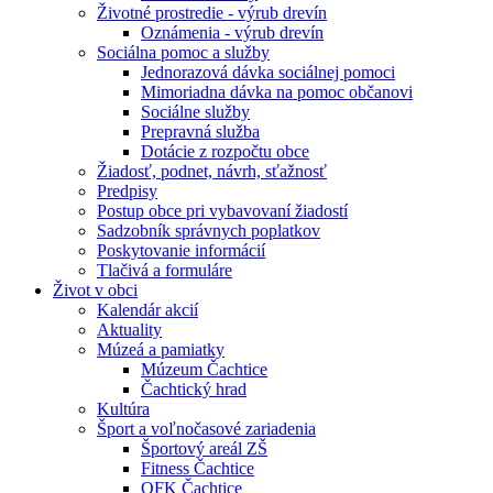
Životné prostredie - výrub drevín
Oznámenia - výrub drevín
Sociálna pomoc a služby
Jednorazová dávka sociálnej pomoci
Mimoriadna dávka na pomoc občanovi
Sociálne služby
Prepravná služba
Dotácie z rozpočtu obce
Žiadosť, podnet, návrh, sťažnosť
Predpisy
Postup obce pri vybavovaní žiadostí
Sadzobník správnych poplatkov
Poskytovanie informácií
Tlačivá a formuláre
Život v obci
Kalendár akcií
Aktuality
Múzeá a pamiatky
Múzeum Čachtice
Čachtický hrad
Kultúra
Šport a voľnočasové zariadenia
Športový areál ZŠ
Fitness Čachtice
OFK Čachtice