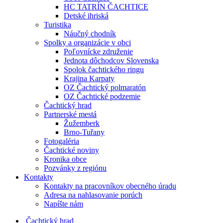
HC TATRÍN ČACHTICE
Detské ihriská
Turistika
Náučný chodník
Spolky a organizácie v obci
Poľovnícke združenie
Jednota dôchodcov Slovenska
Spolok čachtického ringu
Krajina Karpaty
OZ Čachtický polmaratón
OZ Čachtické podzemie
Čachtický hrad
Partnerské mestá
Žužemberk
Brno-Tuřany
Fotogaléria
Čachtické noviny
Kronika obce
Pozvánky z regiónu
Kontakty
Kontakty na pracovníkov obecného úradu
Adresa na nahlasovanie porúch
Napíšte nám
Čachtický hrad