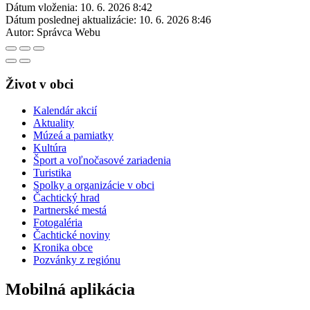
Dátum vloženia:
10. 6. 2026 8:42
Dátum poslednej aktualizácie:
10. 6. 2026 8:46
Autor:
Správca Webu
Život v obci
Kalendár akcií
Aktuality
Múzeá a pamiatky
Kultúra
Šport a voľnočasové zariadenia
Turistika
Spolky a organizácie v obci
Čachtický hrad
Partnerské mestá
Fotogaléria
Čachtické noviny
Kronika obce
Pozvánky z regiónu
Mobilná aplikácia