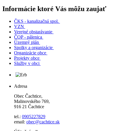
Informácie ktoré Vás môžu zaujať
ČKS - kanalizačná spol.
VZN
Verejné obstarávanie
ČOP - pálenica
Územný plán
Spolky a organizácie
Organizácie obce
Projekty obce
Služby v obci
Adresa
Obec Čachtice,
Malinovského 769,
916 21 Čachtice
tel.:
0905227829
email:
obec@cachtice.sk