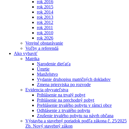
rok 2016
rok 2015
rok 2014
rok 2013
rok 2012
rok 2011
rok 2010
rok 2026
Verejné obstarávanie
Voľby a referendá
Ako vybaviť
Matrika
Narodenie dieťaťa
Úmrtie
Manželstvo
Vydanie druhopisu matričných dokladov
Zmena priezviska po rozvode
Evidencia obyvateľstva
Prihlásenie na trvalý pobyt
Prihlásenie na prechodný pobyt
Prehlásenie trvalého pobytu v rámci obce
Odhlásenie z trvalého pobytu
Zrušenie trvalého pobytu na návrh občana
Výstavba a stavebný poriadok podľa zákona č. 25⁄2025
Zb. Nový stavebný zákon