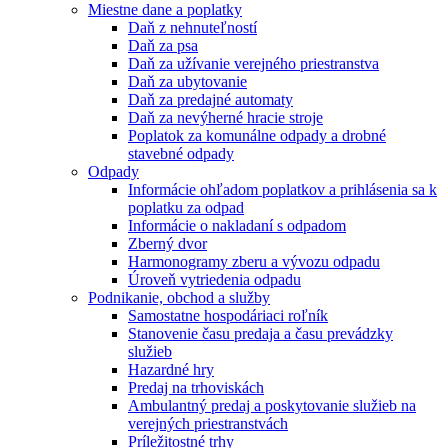
Miestne dane a poplatky
Daň z nehnuteľností
Daň za psa
Daň za užívanie verejného priestranstva
Daň za ubytovanie
Daň za predajné automaty
Daň za nevýherné hracie stroje
Poplatok za komunálne odpady a drobné
stavebné odpady
Odpady
Informácie ohľadom poplatkov a prihlásenia sa k
poplatku za odpad
Informácie o nakladaní s odpadom
Zberný dvor
Harmonogramy zberu a vývozu odpadu
Úroveň vytriedenia odpadu
Podnikanie, obchod a služby
Samostatne hospodáriaci roľník
Stanovenie času predaja a času prevádzky
služieb
Hazardné hry
Predaj na trhoviskách
Ambulantný predaj a poskytovanie služieb na
verejných priestranstvách
Príležitostné trhy