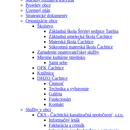
Projekty obce
Územný plán
Strategické dokumenty
Organizácie obce
Školstvo
Základná škola Štvrtej sednice Tatrína
Základná umelecká škola Čachtice
Materská škola Čachtice
Súkromná materská škola Čachtice
Zariadenie opatrovateľskej služby
Miestne kultúrne stredisko
Sami sebe
OFK Čachtice
Knižnica
DHZO Čachtice
Činnosť
Technika a vybavenie
Galéria
Funkcionári
Kontakt
Služby v obci
ČKS - Čachtická kanalizačná spoločnosť, s.r.o.
Informačný leták
Fakturácia a cenník