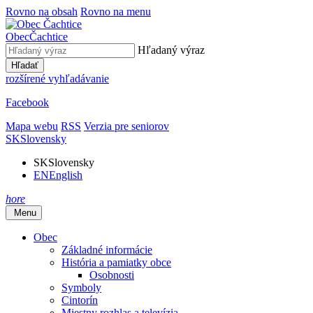
Rovno na obsah
Rovno na menu
Obec
Čachtice
Hľadaný výraz
Hľadať
rozšírené vyhľadávanie
Facebook
Mapa webu
RSS
Verzia pre seniorov
SK
Slovensky
SK
Slovensky
EN
English
hore
Menu
Obec
Základné informácie
História a pamiatky obce
Osobnosti
Symboly
Cintorín
Miestny rozhlas a televízia