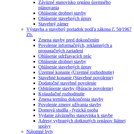
Záväzné stanovisko orgánu územného
plánovania
Ohlásenie drobnej stavby
Ohlásenie stavebných úprav
Stavebný zámer
Výstavba a stavebný poriadok podľa zákona č. 50⁄1967
Zb.
Zmena stavby pred dokončením
Povolenie informačných, reklamných a
propagačných zariadení
Ohlásenie udržiavacích prác
Ohlásenie drobnej stavby
Ohlásenie stavebných úprav
Územné konanie (Územné rozhodnutie)
Stavebné konanie (Stavebné povolenie)
Dodatočné stavebné povolenie
Odstránenie stavby (Búracie povolenie)
Kolaudačné rozhodnutie
Zmena termínu dokončenia stavby
Povolenie zmeny užívania stavby
Domová studňa - fyzická osoba
Vydanie záväzného stanoviska k stavbe
Adresy vybraných dotknutých orgánov štátnej
správy
Nájomné byty