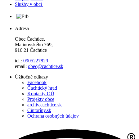
Služby v obci
Adresa
Obec Čachtice,
Malinovského 769,
916 21 Čachtice
tel.:
0905227829
email:
obec@cachtice.sk
Úžitočné odkazy
Facebook
Čachtický hrad
Kontakty OÚ
Projekty obce
archiv.cachtice.sk
Cintoríny.sk
Ochrana osobných údajov