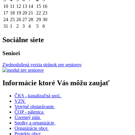
10
11
12
13
14
15
16
17
18
19
20
21
22
23
24
25
26
27
28
29
30
31
1
2
3
4
5
6
Sociálne siete
Seniori
Zjednodušená verzia stránok pre seniorov
Informácie ktoré Vás môžu zaujať
ČKS - kanalizačná spol.
VZN
Verejné obstarávanie
ČOP - pálenica
Územný plán
Spolky a organizácie
Organizácie obce
Projekty obce