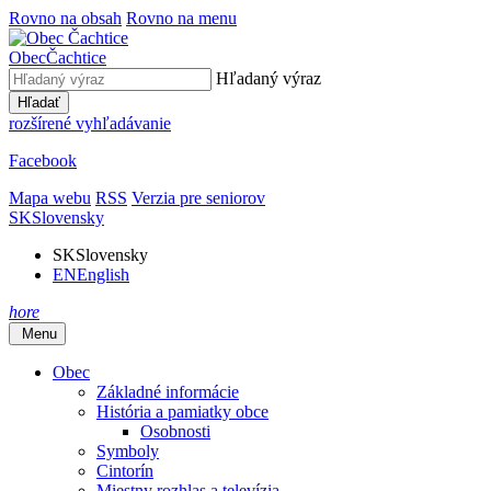
Rovno na obsah
Rovno na menu
Obec
Čachtice
Hľadaný výraz
Hľadať
rozšírené vyhľadávanie
Facebook
Mapa webu
RSS
Verzia pre seniorov
SK
Slovensky
SK
Slovensky
EN
English
hore
Menu
Obec
Základné informácie
História a pamiatky obce
Osobnosti
Symboly
Cintorín
Miestny rozhlas a televízia