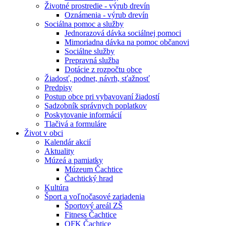
Životné prostredie - výrub drevín
Oznámenia - výrub drevín
Sociálna pomoc a služby
Jednorazová dávka sociálnej pomoci
Mimoriadna dávka na pomoc občanovi
Sociálne služby
Prepravná služba
Dotácie z rozpočtu obce
Žiadosť, podnet, návrh, sťažnosť
Predpisy
Postup obce pri vybavovaní žiadostí
Sadzobník správnych poplatkov
Poskytovanie informácií
Tlačivá a formuláre
Život v obci
Kalendár akcií
Aktuality
Múzeá a pamiatky
Múzeum Čachtice
Čachtický hrad
Kultúra
Šport a voľnočasové zariadenia
Športový areál ZŠ
Fitness Čachtice
OFK Čachtice