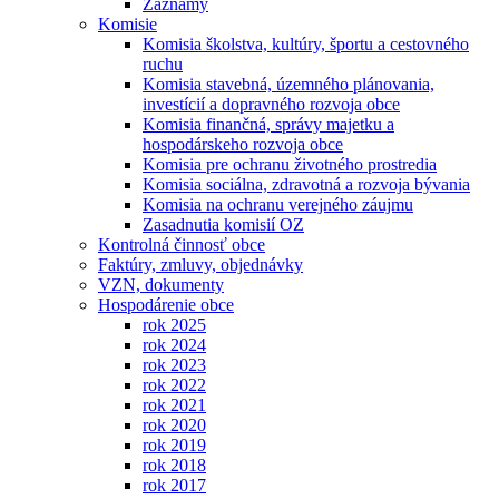
Záznamy
Komisie
Komisia školstva, kultúry, športu a cestovného
ruchu
Komisia stavebná, územného plánovania,
investícií a dopravného rozvoja obce
Komisia finančná, správy majetku a
hospodárskeho rozvoja obce
Komisia pre ochranu životného prostredia
Komisia sociálna, zdravotná a rozvoja bývania
Komisia na ochranu verejného záujmu
Zasadnutia komisií OZ
Kontrolná činnosť obce
Faktúry, zmluvy, objednávky
VZN, dokumenty
Hospodárenie obce
rok 2025
rok 2024
rok 2023
rok 2022
rok 2021
rok 2020
rok 2019
rok 2018
rok 2017