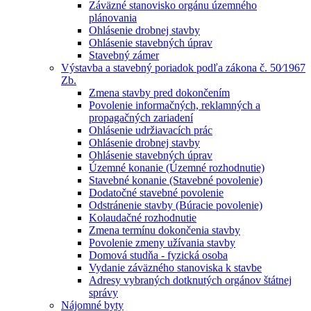
Záväzné stanovisko orgánu územného
plánovania
Ohlásenie drobnej stavby
Ohlásenie stavebných úprav
Stavebný zámer
Výstavba a stavebný poriadok podľa zákona č. 50⁄1967
Zb.
Zmena stavby pred dokončením
Povolenie informačných, reklamných a
propagačných zariadení
Ohlásenie udržiavacích prác
Ohlásenie drobnej stavby
Ohlásenie stavebných úprav
Územné konanie (Územné rozhodnutie)
Stavebné konanie (Stavebné povolenie)
Dodatočné stavebné povolenie
Odstránenie stavby (Búracie povolenie)
Kolaudačné rozhodnutie
Zmena termínu dokončenia stavby
Povolenie zmeny užívania stavby
Domová studňa - fyzická osoba
Vydanie záväzného stanoviska k stavbe
Adresy vybraných dotknutých orgánov štátnej
správy
Nájomné byty