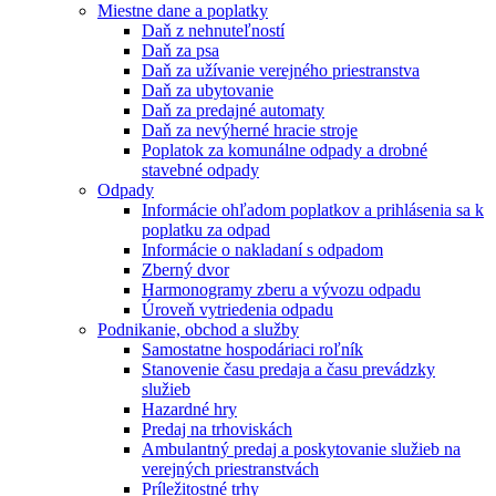
Miestne dane a poplatky
Daň z nehnuteľností
Daň za psa
Daň za užívanie verejného priestranstva
Daň za ubytovanie
Daň za predajné automaty
Daň za nevýherné hracie stroje
Poplatok za komunálne odpady a drobné
stavebné odpady
Odpady
Informácie ohľadom poplatkov a prihlásenia sa k
poplatku za odpad
Informácie o nakladaní s odpadom
Zberný dvor
Harmonogramy zberu a vývozu odpadu
Úroveň vytriedenia odpadu
Podnikanie, obchod a služby
Samostatne hospodáriaci roľník
Stanovenie času predaja a času prevádzky
služieb
Hazardné hry
Predaj na trhoviskách
Ambulantný predaj a poskytovanie služieb na
verejných priestranstvách
Príležitostné trhy