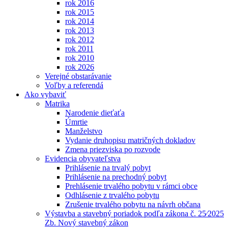
rok 2016
rok 2015
rok 2014
rok 2013
rok 2012
rok 2011
rok 2010
rok 2026
Verejné obstarávanie
Voľby a referendá
Ako vybaviť
Matrika
Narodenie dieťaťa
Úmrtie
Manželstvo
Vydanie druhopisu matričných dokladov
Zmena priezviska po rozvode
Evidencia obyvateľstva
Prihlásenie na trvalý pobyt
Prihlásenie na prechodný pobyt
Prehlásenie trvalého pobytu v rámci obce
Odhlásenie z trvalého pobytu
Zrušenie trvalého pobytu na návrh občana
Výstavba a stavebný poriadok podľa zákona č. 25⁄2025
Zb. Nový stavebný zákon