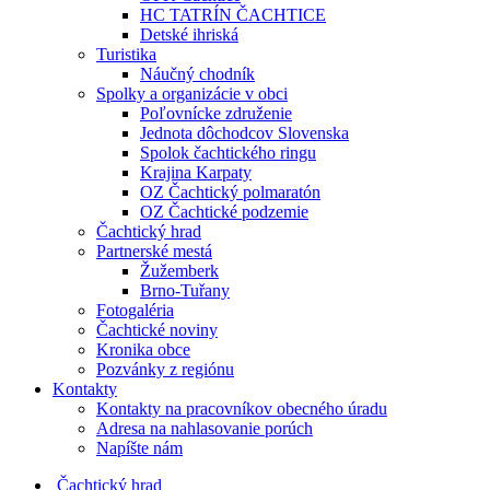
HC TATRÍN ČACHTICE
Detské ihriská
Turistika
Náučný chodník
Spolky a organizácie v obci
Poľovnícke združenie
Jednota dôchodcov Slovenska
Spolok čachtického ringu
Krajina Karpaty
OZ Čachtický polmaratón
OZ Čachtické podzemie
Čachtický hrad
Partnerské mestá
Žužemberk
Brno-Tuřany
Fotogaléria
Čachtické noviny
Kronika obce
Pozvánky z regiónu
Kontakty
Kontakty na pracovníkov obecného úradu
Adresa na nahlasovanie porúch
Napíšte nám
Čachtický hrad