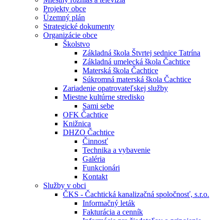
Projekty obce
Územný plán
Strategické dokumenty
Organizácie obce
Školstvo
Základná škola Štvrtej sednice Tatrína
Základná umelecká škola Čachtice
Materská škola Čachtice
Súkromná materská škola Čachtice
Zariadenie opatrovateľskej služby
Miestne kultúrne stredisko
Sami sebe
OFK Čachtice
Knižnica
DHZO Čachtice
Činnosť
Technika a vybavenie
Galéria
Funkcionári
Kontakt
Služby v obci
ČKS - Čachtická kanalizačná spoločnosť, s.r.o.
Informačný leták
Fakturácia a cenník