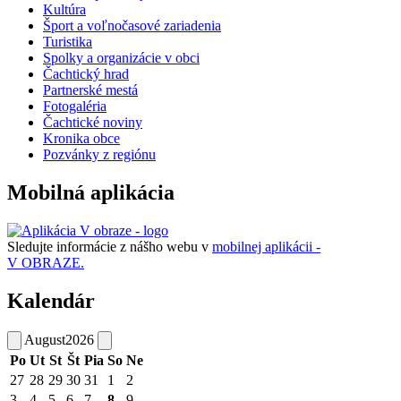
Kultúra
Šport a voľnočasové zariadenia
Turistika
Spolky a organizácie v obci
Čachtický hrad
Partnerské mestá
Fotogaléria
Čachtické noviny
Kronika obce
Pozvánky z regiónu
Mobilná aplikácia
Sledujte informácie z nášho webu v
mobilnej aplikácii -
V OBRAZE.
Kalendár
August
2026
Po
Ut
St
Št
Pia
So
Ne
27
28
29
30
31
1
2
3
4
5
6
7
8
9