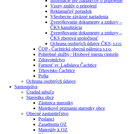
Informácie pre žiadateľov o pripojenie
Vzory zmlúv o pripojení
Reklamačný poriadok
Všeobecne záväzné nariadenia
Zverejňovanie dokumenty a zmluvy –
ČKS kanalizácia
Zverejňovanie dokumenty a zmluvy –
ČKS zberová spoločnosť
Ochrana osobných údajov ČKS, s.r.o.
ČOP - Čachtická obecná pálenica s.r.o.
Pohrebné služby ⁄ Hrobové miesta cintorín
Zdravotníctvo
Farnosť sv. Ladislava Čachtice
Trhovisko Čachtice
Pošta
Ochrana osobných údajov
Samospráva
Úradná tabuľa
Starostka obce
Zástupca starostky
Majetkové priznania starostky obce
Obecné zastupiteľstvo
Poslanci
Zasadnutia OZ
Materiály k OZ