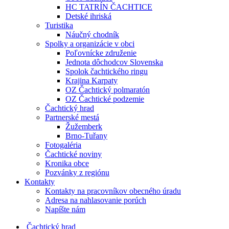
HC TATRÍN ČACHTICE
Detské ihriská
Turistika
Náučný chodník
Spolky a organizácie v obci
Poľovnícke združenie
Jednota dôchodcov Slovenska
Spolok čachtického ringu
Krajina Karpaty
OZ Čachtický polmaratón
OZ Čachtické podzemie
Čachtický hrad
Partnerské mestá
Žužemberk
Brno-Tuřany
Fotogaléria
Čachtické noviny
Kronika obce
Pozvánky z regiónu
Kontakty
Kontakty na pracovníkov obecného úradu
Adresa na nahlasovanie porúch
Napíšte nám
Čachtický hrad