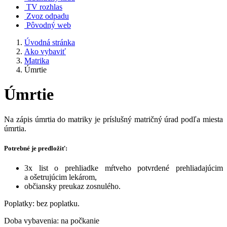
TV rozhlas
Zvoz odpadu
Pôvodný web
Úvodná stránka
Ako vybaviť
Matrika
Úmrtie
Úmrtie
Na zápis úmrtia do matriky je príslušný matričný úrad podľa miesta
úmrtia.
Potrebné je predložiť:
3x list o prehliadke mŕtveho potvrdené prehliadajúcim
a ošetrujúcim lekárom,
občiansky preukaz zosnulého.
Poplatky: bez poplatku.
Doba vybavenia: na počkanie