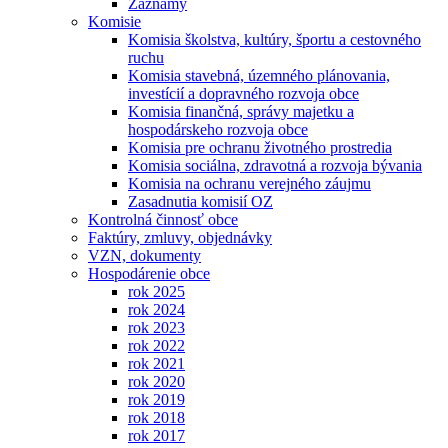
Záznamy
Komisie
Komisia školstva, kultúry, športu a cestovného
ruchu
Komisia stavebná, územného plánovania,
investícií a dopravného rozvoja obce
Komisia finančná, správy majetku a
hospodárskeho rozvoja obce
Komisia pre ochranu životného prostredia
Komisia sociálna, zdravotná a rozvoja bývania
Komisia na ochranu verejného záujmu
Zasadnutia komisií OZ
Kontrolná činnosť obce
Faktúry, zmluvy, objednávky
VZN, dokumenty
Hospodárenie obce
rok 2025
rok 2024
rok 2023
rok 2022
rok 2021
rok 2020
rok 2019
rok 2018
rok 2017