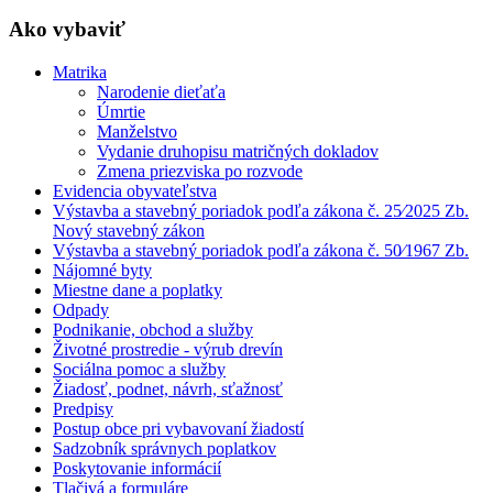
Ako vybaviť
Matrika
Narodenie dieťaťa
Úmrtie
Manželstvo
Vydanie druhopisu matričných dokladov
Zmena priezviska po rozvode
Evidencia obyvateľstva
Výstavba a stavebný poriadok podľa zákona č. 25⁄2025 Zb.
Nový stavebný zákon
Výstavba a stavebný poriadok podľa zákona č. 50⁄1967 Zb.
Nájomné byty
Miestne dane a poplatky
Odpady
Podnikanie, obchod a služby
Životné prostredie - výrub drevín
Sociálna pomoc a služby
Žiadosť, podnet, návrh, sťažnosť
Predpisy
Postup obce pri vybavovaní žiadostí
Sadzobník správnych poplatkov
Poskytovanie informácií
Tlačivá a formuláre