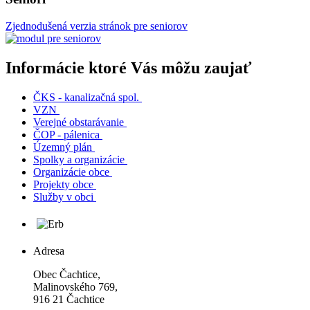
Zjednodušená verzia stránok pre seniorov
Informácie ktoré Vás môžu zaujať
ČKS - kanalizačná spol.
VZN
Verejné obstarávanie
ČOP - pálenica
Územný plán
Spolky a organizácie
Organizácie obce
Projekty obce
Služby v obci
Adresa
Obec Čachtice,
Malinovského 769,
916 21 Čachtice