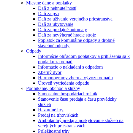
Miestne dane a poplatky
Daň z nehnuteľností
Daň za psa
Daň za užívanie verejného priestranstva
Daň za ubytovanie
Daň za predajné automaty
Daň za nevýherné hracie stroje
Poplatok za komunálne odpady a drobné
stavebné odpady
Odpady
Informácie ohľadom poplatkov a prihlásenia sa k
poplatku za odpad
Informácie o nakladaní s odpadom
Zberný dvor
Harmonogramy zberu a vývozu odpadu
Úroveň vytriedenia odpadu
Podnikanie, obchod a služby
Samostatne hospodáriaci roľník
Stanovenie času predaja a času prevádzky
služieb
Hazardné hry
Predaj na trhoviskách
Ambulantný predaj a poskytovanie služieb na
verejných priestranstvách
Príležitostné trhy