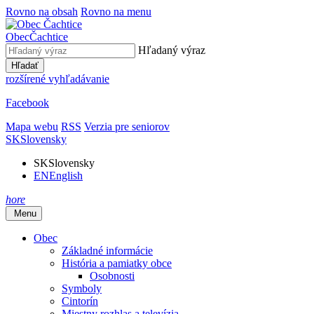
Rovno na obsah
Rovno na menu
Obec
Čachtice
Hľadaný výraz
Hľadať
rozšírené vyhľadávanie
Facebook
Mapa webu
RSS
Verzia pre seniorov
SK
Slovensky
SK
Slovensky
EN
English
hore
Menu
Obec
Základné informácie
História a pamiatky obce
Osobnosti
Symboly
Cintorín
Miestny rozhlas a televízia