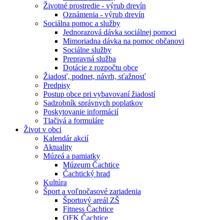
Životné prostredie - výrub drevín
Oznámenia - výrub drevín
Sociálna pomoc a služby
Jednorazová dávka sociálnej pomoci
Mimoriadna dávka na pomoc občanovi
Sociálne služby
Prepravná služba
Dotácie z rozpočtu obce
Žiadosť, podnet, návrh, sťažnosť
Predpisy
Postup obce pri vybavovaní žiadostí
Sadzobník správnych poplatkov
Poskytovanie informácií
Tlačivá a formuláre
Život v obci
Kalendár akcií
Aktuality
Múzeá a pamiatky
Múzeum Čachtice
Čachtický hrad
Kultúra
Šport a voľnočasové zariadenia
Športový areál ZŠ
Fitness Čachtice
OFK Čachtice