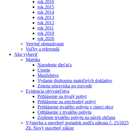
rok 2016
rok 2015
rok 2014
rok 2013
rok 2012
rok 2011
rok 2010
rok 2026
Verejné obstarávanie
Voľby a referendá
Ako vybaviť
Matrika
Narodenie dieťaťa
Úmrtie
Manželstvo
Vydanie druhopisu matričných dokladov
Zmena priezviska po rozvode
Evidencia obyvateľstva
Prihlásenie na trvalý pobyt
Prihlásenie na prechodný pobyt
Prehlásenie trvalého pobytu v rámci obce
Odhlásenie z trvalého pobytu
Zrušenie trvalého pobytu na návrh občana
Výstavba a stavebný poriadok podľa zákona č. 25⁄2025
Zb. Nový stavebný zákon