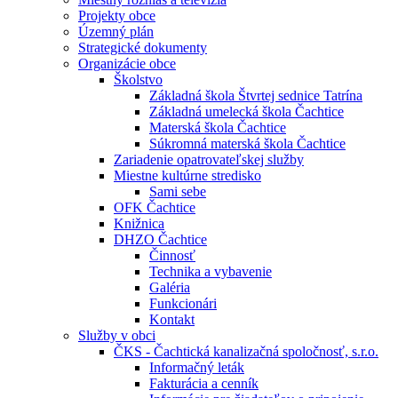
Projekty obce
Územný plán
Strategické dokumenty
Organizácie obce
Školstvo
Základná škola Štvrtej sednice Tatrína
Základná umelecká škola Čachtice
Materská škola Čachtice
Súkromná materská škola Čachtice
Zariadenie opatrovateľskej služby
Miestne kultúrne stredisko
Sami sebe
OFK Čachtice
Knižnica
DHZO Čachtice
Činnosť
Technika a vybavenie
Galéria
Funkcionári
Kontakt
Služby v obci
ČKS - Čachtická kanalizačná spoločnosť, s.r.o.
Informačný leták
Fakturácia a cenník