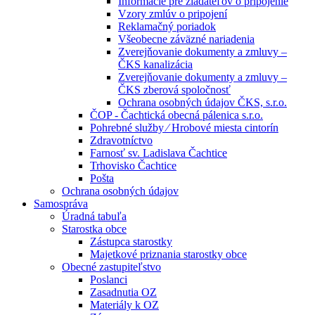
Informácie pre žiadateľov o pripojenie
Vzory zmlúv o pripojení
Reklamačný poriadok
Všeobecne záväzné nariadenia
Zverejňovanie dokumenty a zmluvy –
ČKS kanalizácia
Zverejňovanie dokumenty a zmluvy –
ČKS zberová spoločnosť
Ochrana osobných údajov ČKS, s.r.o.
ČOP - Čachtická obecná pálenica s.r.o.
Pohrebné služby ⁄ Hrobové miesta cintorín
Zdravotníctvo
Farnosť sv. Ladislava Čachtice
Trhovisko Čachtice
Pošta
Ochrana osobných údajov
Samospráva
Úradná tabuľa
Starostka obce
Zástupca starostky
Majetkové priznania starostky obce
Obecné zastupiteľstvo
Poslanci
Zasadnutia OZ
Materiály k OZ