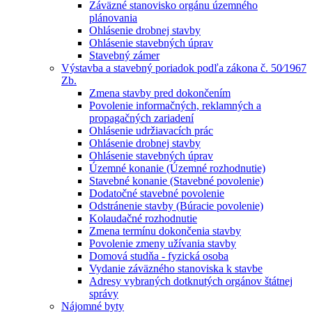
Záväzné stanovisko orgánu územného
plánovania
Ohlásenie drobnej stavby
Ohlásenie stavebných úprav
Stavebný zámer
Výstavba a stavebný poriadok podľa zákona č. 50⁄1967
Zb.
Zmena stavby pred dokončením
Povolenie informačných, reklamných a
propagačných zariadení
Ohlásenie udržiavacích prác
Ohlásenie drobnej stavby
Ohlásenie stavebných úprav
Územné konanie (Územné rozhodnutie)
Stavebné konanie (Stavebné povolenie)
Dodatočné stavebné povolenie
Odstránenie stavby (Búracie povolenie)
Kolaudačné rozhodnutie
Zmena termínu dokončenia stavby
Povolenie zmeny užívania stavby
Domová studňa - fyzická osoba
Vydanie záväzného stanoviska k stavbe
Adresy vybraných dotknutých orgánov štátnej
správy
Nájomné byty