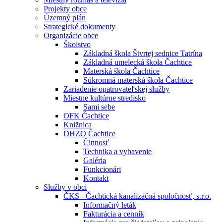
Projekty obce
Územný plán
Strategické dokumenty
Organizácie obce
Školstvo
Základná škola Štvrtej sednice Tatrína
Základná umelecká škola Čachtice
Materská škola Čachtice
Súkromná materská škola Čachtice
Zariadenie opatrovateľskej služby
Miestne kultúrne stredisko
Sami sebe
OFK Čachtice
Knižnica
DHZO Čachtice
Činnosť
Technika a vybavenie
Galéria
Funkcionári
Kontakt
Služby v obci
ČKS - Čachtická kanalizačná spoločnosť, s.r.o.
Informačný leták
Fakturácia a cenník