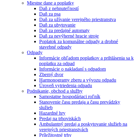
Miestne dane a poplatky
Daň z nehnuteľností
Daň za psa
Daň za užívanie verejného priestranstva
Daň za ubytovanie
Daň za predajné automaty
Daň za nevýherné hracie stroje
Poplatok za komunálne odpady a drobné
stavebné odpady
Odpady
Informácie ohľadom poplatkov a prihlásenia sa k
poplatku za odpad
Informácie o nakladaní s odpadom
Zberný dvor
Harmonogramy zberu a vývozu odpadu
Úroveň vytriedenia odpadu
Podnikanie, obchod a služby
Samostatne hospodáriaci roľník
Stanovenie času predaja a času prevádzky
služieb
Hazardné hry
Predaj na trhoviskách
Ambulantný predaj a poskytovanie služieb na
verejných priestranstvách
Príležitostné trhy