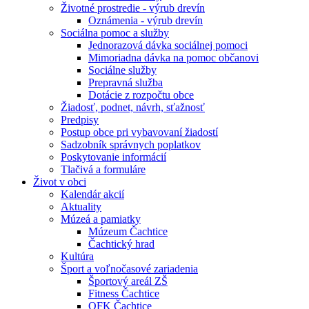
Životné prostredie - výrub drevín
Oznámenia - výrub drevín
Sociálna pomoc a služby
Jednorazová dávka sociálnej pomoci
Mimoriadna dávka na pomoc občanovi
Sociálne služby
Prepravná služba
Dotácie z rozpočtu obce
Žiadosť, podnet, návrh, sťažnosť
Predpisy
Postup obce pri vybavovaní žiadostí
Sadzobník správnych poplatkov
Poskytovanie informácií
Tlačivá a formuláre
Život v obci
Kalendár akcií
Aktuality
Múzeá a pamiatky
Múzeum Čachtice
Čachtický hrad
Kultúra
Šport a voľnočasové zariadenia
Športový areál ZŠ
Fitness Čachtice
OFK Čachtice