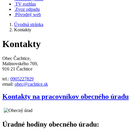
TV rozhlas
Zvoz odpadu
Pôvodný web
Úvodná stránka
Kontakty
Kontakty
Obec Čachtice,
Malinovského 769,
916 21 Čachtice
tel.:
0905227829
email:
obec@cachtice.sk
Kontakty na pracovníkov obecného úradu
Úradné hodiny obecného úradu: