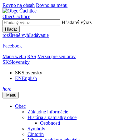
Rovno na obsah
Rovno na menu
Obec
Čachtice
Hľadaný výraz
Hľadať
rozšírené vyhľadávanie
Facebook
Mapa webu
RSS
Verzia pre seniorov
SK
Slovensky
SK
Slovensky
EN
English
hore
Menu
Obec
Základné informácie
História a pamiatky obce
Osobnosti
Symboly
Cintorín
Miestny rozhlas a televízia