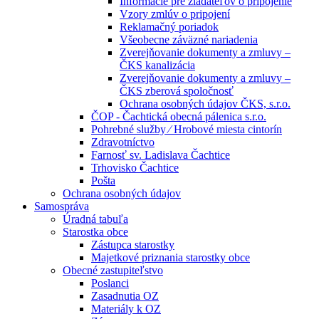
Informácie pre žiadateľov o pripojenie
Vzory zmlúv o pripojení
Reklamačný poriadok
Všeobecne záväzné nariadenia
Zverejňovanie dokumenty a zmluvy –
ČKS kanalizácia
Zverejňovanie dokumenty a zmluvy –
ČKS zberová spoločnosť
Ochrana osobných údajov ČKS, s.r.o.
ČOP - Čachtická obecná pálenica s.r.o.
Pohrebné služby ⁄ Hrobové miesta cintorín
Zdravotníctvo
Farnosť sv. Ladislava Čachtice
Trhovisko Čachtice
Pošta
Ochrana osobných údajov
Samospráva
Úradná tabuľa
Starostka obce
Zástupca starostky
Majetkové priznania starostky obce
Obecné zastupiteľstvo
Poslanci
Zasadnutia OZ
Materiály k OZ