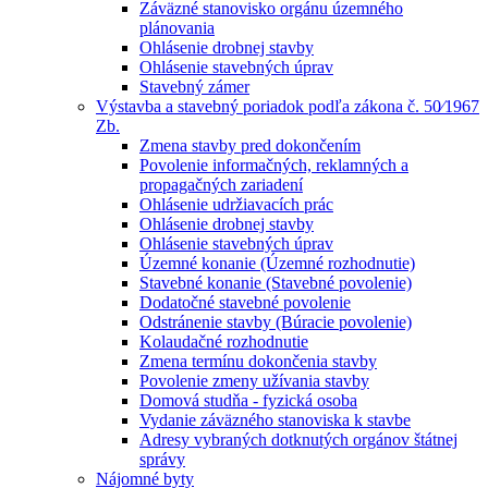
Záväzné stanovisko orgánu územného
plánovania
Ohlásenie drobnej stavby
Ohlásenie stavebných úprav
Stavebný zámer
Výstavba a stavebný poriadok podľa zákona č. 50⁄1967
Zb.
Zmena stavby pred dokončením
Povolenie informačných, reklamných a
propagačných zariadení
Ohlásenie udržiavacích prác
Ohlásenie drobnej stavby
Ohlásenie stavebných úprav
Územné konanie (Územné rozhodnutie)
Stavebné konanie (Stavebné povolenie)
Dodatočné stavebné povolenie
Odstránenie stavby (Búracie povolenie)
Kolaudačné rozhodnutie
Zmena termínu dokončenia stavby
Povolenie zmeny užívania stavby
Domová studňa - fyzická osoba
Vydanie záväzného stanoviska k stavbe
Adresy vybraných dotknutých orgánov štátnej
správy
Nájomné byty