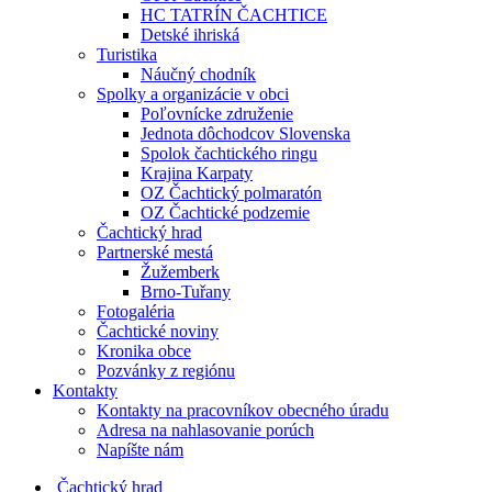
HC TATRÍN ČACHTICE
Detské ihriská
Turistika
Náučný chodník
Spolky a organizácie v obci
Poľovnícke združenie
Jednota dôchodcov Slovenska
Spolok čachtického ringu
Krajina Karpaty
OZ Čachtický polmaratón
OZ Čachtické podzemie
Čachtický hrad
Partnerské mestá
Žužemberk
Brno-Tuřany
Fotogaléria
Čachtické noviny
Kronika obce
Pozvánky z regiónu
Kontakty
Kontakty na pracovníkov obecného úradu
Adresa na nahlasovanie porúch
Napíšte nám
Čachtický hrad