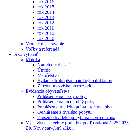
rok 2016
rok 2015
rok 2014
rok 2013
rok 2012
rok 2011
rok 2010
rok 2026
Verejné obstarávanie
Voľby a referendá
Ako vybaviť
Matrika
Narodenie dieťaťa
Úmrtie
Manželstvo
Vydanie druhopisu matričných dokladov
Zmena priezviska po rozvode
Evidencia obyvateľstva
Prihlásenie na trvalý pobyt
Prihlásenie na prechodný pobyt
Prehlásenie trvalého pobytu v rámci obce
Odhlásenie z trvalého pobytu
Zrušenie trvalého pobytu na návrh občana
Výstavba a stavebný poriadok podľa zákona č. 25⁄2025
Zb. Nový stavebný zákon