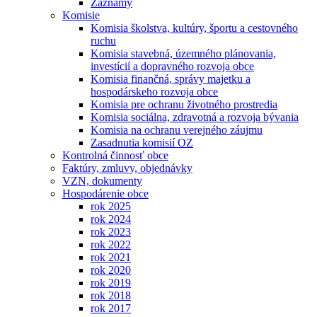
Záznamy
Komisie
Komisia školstva, kultúry, športu a cestovného
ruchu
Komisia stavebná, územného plánovania,
investícií a dopravného rozvoja obce
Komisia finančná, správy majetku a
hospodárskeho rozvoja obce
Komisia pre ochranu životného prostredia
Komisia sociálna, zdravotná a rozvoja bývania
Komisia na ochranu verejného záujmu
Zasadnutia komisií OZ
Kontrolná činnosť obce
Faktúry, zmluvy, objednávky
VZN, dokumenty
Hospodárenie obce
rok 2025
rok 2024
rok 2023
rok 2022
rok 2021
rok 2020
rok 2019
rok 2018
rok 2017