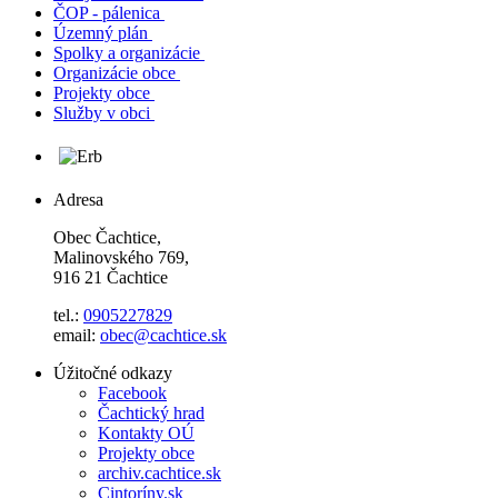
ČOP - pálenica
Územný plán
Spolky a organizácie
Organizácie obce
Projekty obce
Služby v obci
Adresa
Obec Čachtice,
Malinovského 769,
916 21 Čachtice
tel.:
0905227829
email:
obec@cachtice.sk
Úžitočné odkazy
Facebook
Čachtický hrad
Kontakty OÚ
Projekty obce
archiv.cachtice.sk
Cintoríny.sk