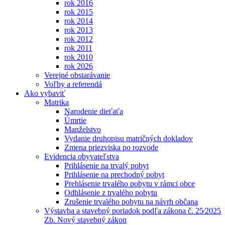
rok 2016
rok 2015
rok 2014
rok 2013
rok 2012
rok 2011
rok 2010
rok 2026
Verejné obstarávanie
Voľby a referendá
Ako vybaviť
Matrika
Narodenie dieťaťa
Úmrtie
Manželstvo
Vydanie druhopisu matričných dokladov
Zmena priezviska po rozvode
Evidencia obyvateľstva
Prihlásenie na trvalý pobyt
Prihlásenie na prechodný pobyt
Prehlásenie trvalého pobytu v rámci obce
Odhlásenie z trvalého pobytu
Zrušenie trvalého pobytu na návrh občana
Výstavba a stavebný poriadok podľa zákona č. 25⁄2025
Zb. Nový stavebný zákon