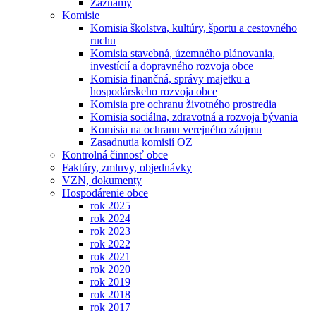
Záznamy
Komisie
Komisia školstva, kultúry, športu a cestovného
ruchu
Komisia stavebná, územného plánovania,
investícií a dopravného rozvoja obce
Komisia finančná, správy majetku a
hospodárskeho rozvoja obce
Komisia pre ochranu životného prostredia
Komisia sociálna, zdravotná a rozvoja bývania
Komisia na ochranu verejného záujmu
Zasadnutia komisií OZ
Kontrolná činnosť obce
Faktúry, zmluvy, objednávky
VZN, dokumenty
Hospodárenie obce
rok 2025
rok 2024
rok 2023
rok 2022
rok 2021
rok 2020
rok 2019
rok 2018
rok 2017