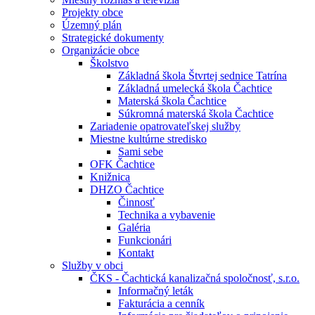
Projekty obce
Územný plán
Strategické dokumenty
Organizácie obce
Školstvo
Základná škola Štvrtej sednice Tatrína
Základná umelecká škola Čachtice
Materská škola Čachtice
Súkromná materská škola Čachtice
Zariadenie opatrovateľskej služby
Miestne kultúrne stredisko
Sami sebe
OFK Čachtice
Knižnica
DHZO Čachtice
Činnosť
Technika a vybavenie
Galéria
Funkcionári
Kontakt
Služby v obci
ČKS - Čachtická kanalizačná spoločnosť, s.r.o.
Informačný leták
Fakturácia a cenník