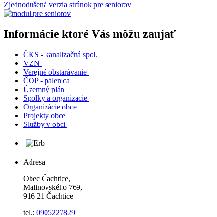
Zjednodušená verzia stránok pre seniorov
Informácie ktoré Vás môžu zaujať
ČKS - kanalizačná spol.
VZN
Verejné obstarávanie
ČOP - pálenica
Územný plán
Spolky a organizácie
Organizácie obce
Projekty obce
Služby v obci
Adresa
Obec Čachtice,
Malinovského 769,
916 21 Čachtice
tel.:
0905227829