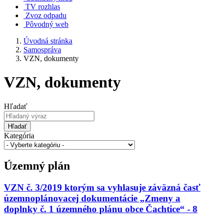
TV rozhlas
Zvoz odpadu
Pôvodný web
Úvodná stránka
Samospráva
VZN, dokumenty
VZN, dokumenty
Hľadať
Hľadať
Kategória
Územný plán
VZN č. 3/2019 ktorým sa vyhlasuje záväzná časť
územnoplánovacej dokumentácie „Zmeny a
doplnky č. 1 územného plánu obce Čachtice“ - 8