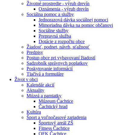
Životné prostredie - výrub drevín
Oznámenia - výrub drevín
Sociálna pomoc a služby
Jednorazová dávka sociálnej pomoci
Mimoriadna dávka na pomoc občanovi
Sociálne služby
Prepravná služba
Dotácie z rozpočtu obce
Žiadosť, podnet, návrh, sťažnosť
Predpisy
Postup obce pri vybavovaní žiadostí
Sadzobník správnych poplatkov
Poskytovanie informácií
Tlačivá a formuláre
Život v obci
Kalendár akcií
Aktuality
Múzeá a pamiatky
Múzeum Čachtice
Čachtický hrad
Kultúra
Šport a voľnočasové zariadenia
Športový areál ZŠ
Fitness Čachtice
OFK Čachtice