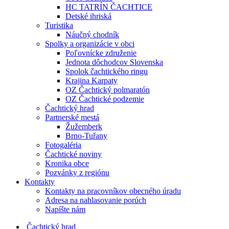
HC TATRÍN ČACHTICE
Detské ihriská
Turistika
Náučný chodník
Spolky a organizácie v obci
Poľovnícke združenie
Jednota dôchodcov Slovenska
Spolok čachtického ringu
Krajina Karpaty
OZ Čachtický polmaratón
OZ Čachtické podzemie
Čachtický hrad
Partnerské mestá
Žužemberk
Brno-Tuřany
Fotogaléria
Čachtické noviny
Kronika obce
Pozvánky z regiónu
Kontakty
Kontakty na pracovníkov obecného úradu
Adresa na nahlasovanie porúch
Napíšte nám
Čachtický hrad