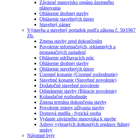
Záväzné stanovisko orgánu územného
plánovania
Ohlásenie drobnej stavby
Ohlásenie stavebných úprav
Stavebný zámer
Výstavba a stavebný poriadok podľa zákona č. 50⁄1967
Zb.
Zmena stavby pred dokončením
Povolenie informačných, reklamných a
propagačných zariadení
Ohlásenie udržiavacích prác
Ohlásenie drobnej stavby
Ohlásenie stavebných úprav
Územné konanie (Územné rozhodnutie)
Stavebné konanie (Stavebné povolenie)
Dodatočné stavebné povolenie
Odstránenie stavby (Búracie povolenie)
Kolaudačné rozhodnutie
Zmena termínu dokončenia stavby
Povolenie zmeny užívania stavby
Domová studňa - fyzická osoba
Vydanie záväzného stanoviska k stavbe
Adresy vybraných dotknutých orgánov štátnej
správy
Nájomné byty