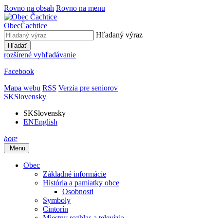
Rovno na obsah
Rovno na menu
Obec
Čachtice
Hľadaný výraz
Hľadať
rozšírené vyhľadávanie
Facebook
Mapa webu
RSS
Verzia pre seniorov
SK
Slovensky
SK
Slovensky
EN
English
hore
Menu
Obec
Základné informácie
História a pamiatky obce
Osobnosti
Symboly
Cintorín
Miestny rozhlas a televízia