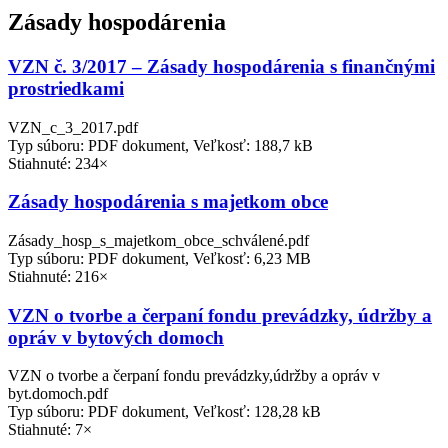
Zásady hospodárenia
VZN č. 3/2017 – Zásady hospodárenia s finančnými
prostriedkami
VZN_c_3_2017.pdf
Typ súboru: PDF dokument, Veľkosť: 188,7 kB
Stiahnuté: 234×
Zásady hospodárenia s majetkom obce
Zásady_hosp_s_majetkom_obce_schválené.pdf
Typ súboru: PDF dokument, Veľkosť: 6,23 MB
Stiahnuté: 216×
VZN o tvorbe a čerpaní fondu prevádzky, údržby a
opráv v bytových domoch
VZN o tvorbe a čerpaní fondu prevádzky,údržby a opráv v
byt.domoch.pdf
Typ súboru: PDF dokument, Veľkosť: 128,28 kB
Stiahnuté: 7×