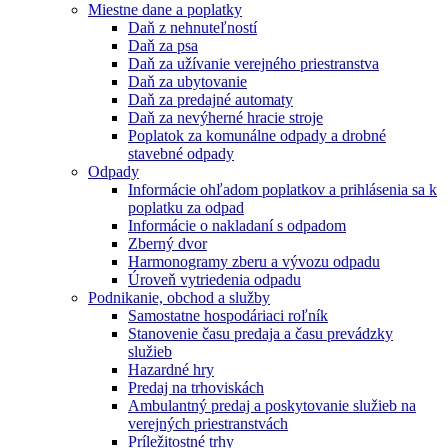
Miestne dane a poplatky
Daň z nehnuteľností
Daň za psa
Daň za užívanie verejného priestranstva
Daň za ubytovanie
Daň za predajné automaty
Daň za nevýherné hracie stroje
Poplatok za komunálne odpady a drobné
stavebné odpady
Odpady
Informácie ohľadom poplatkov a prihlásenia sa k
poplatku za odpad
Informácie o nakladaní s odpadom
Zberný dvor
Harmonogramy zberu a vývozu odpadu
Úroveň vytriedenia odpadu
Podnikanie, obchod a služby
Samostatne hospodáriaci roľník
Stanovenie času predaja a času prevádzky
služieb
Hazardné hry
Predaj na trhoviskách
Ambulantný predaj a poskytovanie služieb na
verejných priestranstvách
Príležitostné trhy