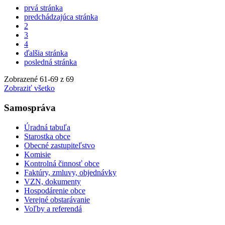
prvá stránka
predchádzajúca stránka
2
3
4
ďalšia stránka
posledná stránka
Zobrazené
61
-
69
z 69
Zobraziť všetko
Samospráva
Úradná tabuľa
Starostka obce
Obecné zastupiteľstvo
Komisie
Kontrolná činnosť obce
Faktúry, zmluvy, objednávky
VZN, dokumenty
Hospodárenie obce
Verejné obstarávanie
Voľby a referendá