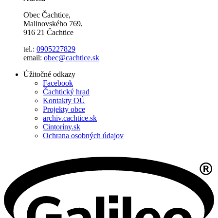
Obec Čachtice,
Malinovského 769,
916 21 Čachtice
tel.:
0905227829
email:
obec@cachtice.sk
Úžitočné odkazy
Facebook
Čachtický hrad
Kontakty OÚ
Projekty obce
archiv.cachtice.sk
Cintoríny.sk
Ochrana osobných údajov