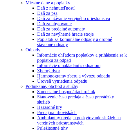
Miestne dane a poplatky
Daň z nehnuteľností
Daň za psa
Daň za užívanie verejného priestranstva
Daň za ubytovanie
Daň za predajné automaty
Daň za nevýherné hracie stroje
Poplatok za komunálne odpady a drobné
stavebné odpady
Odpady
Informácie ohľadom poplatkov a prihlásenia sa k
poplatku za odpad
Informácie o nakladaní s odpadom
Zberný dvor
Harmonogramy zberu a vývozu odpadu
Úroveň vytriedenia odpadu
Podnikanie, obchod a služby
Samostatne hospodáriaci roľník
Stanovenie času predaja a času prevádzky
služieb
Hazardné hry
Predaj na trhoviskách
Ambulantný predaj a poskytovanie služieb na
verejných priestranstvách
Príležitostné trhy