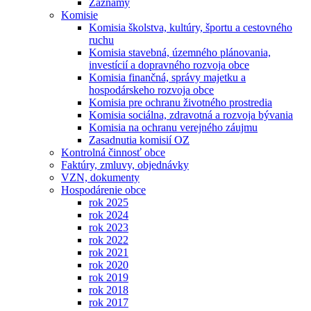
Záznamy
Komisie
Komisia školstva, kultúry, športu a cestovného
ruchu
Komisia stavebná, územného plánovania,
investícií a dopravného rozvoja obce
Komisia finančná, správy majetku a
hospodárskeho rozvoja obce
Komisia pre ochranu životného prostredia
Komisia sociálna, zdravotná a rozvoja bývania
Komisia na ochranu verejného záujmu
Zasadnutia komisií OZ
Kontrolná činnosť obce
Faktúry, zmluvy, objednávky
VZN, dokumenty
Hospodárenie obce
rok 2025
rok 2024
rok 2023
rok 2022
rok 2021
rok 2020
rok 2019
rok 2018
rok 2017