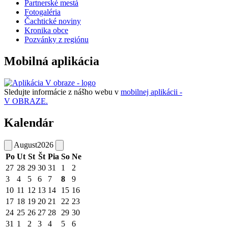
Partnerské mestá
Fotogaléria
Čachtické noviny
Kronika obce
Pozvánky z regiónu
Mobilná aplikácia
Sledujte informácie z nášho webu v
mobilnej aplikácii -
V OBRAZE.
Kalendár
August
2026
Po
Ut
St
Št
Pia
So
Ne
27
28
29
30
31
1
2
3
4
5
6
7
8
9
10
11
12
13
14
15
16
17
18
19
20
21
22
23
24
25
26
27
28
29
30
31
1
2
3
4
5
6