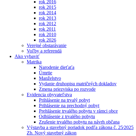
rok 2016
rok 2015
rok 2014
rok 2013
rok 2012
rok 2011
rok 2010
rok 2026
Verejné obstarávanie
Voľby a referendá
Ako vybaviť
Matrika
Narodenie dieťaťa
Úmrtie
Manželstvo
Vydanie druhopisu matričných dokladov
Zmena priezviska po rozvode
Evidencia obyvateľstva
Prihlásenie na trvalý pobyt
Prihlásenie na prechodný pobyt
Prehlásenie trvalého pobytu v rámci obce
Odhlásenie z trvalého pobytu
Zrušenie trvalého pobytu na návrh občana
Výstavba a stavebný poriadok podľa zákona č. 25⁄2025
Zb. Nový stavebný zákon