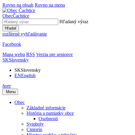
Rovno na obsah
Rovno na menu
Obec
Čachtice
Hľadaný výraz
Hľadať
rozšírené vyhľadávanie
Facebook
Mapa webu
RSS
Verzia pre seniorov
SK
Slovensky
SK
Slovensky
EN
English
hore
Menu
Obec
Základné informácie
História a pamiatky obce
Osobnosti
Symboly
Cintorín
Miestny rozhlas a televízia