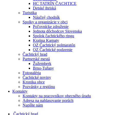
HC TATRÍN ČACHTICE
Detské ihriská
Turistika
Náučný chodník
Spolky a organizácie v obci
Poľovnícke združenie
Jednota dôchodcov Slovenska
Spolok čachtického ringu
Krajina Karpaty
OZ Čachtický polmaratón
OZ Čachtické podzemie
Čachtický hrad
Partnerské mestá
Žužemberk
Brno-Tuřany
Fotogaléria
Čachtické noviny
Kronika obce
Pozvánky z regiónu
Kontakty
Kontakty na pracovníkov obecného úradu
Adresa na nahlasovanie porúch
Napíšte nám
Čachtický hrad