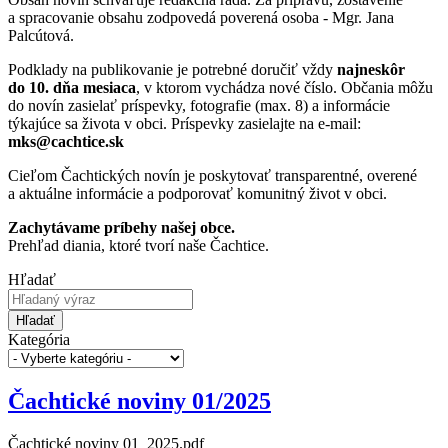
a spracovanie obsahu zodpovedá poverená osoba - Mgr. Jana
Palcútová.
Podklady na publikovanie je potrebné doručiť vždy
najneskôr
do 10. dňa mesiaca
, v ktorom vychádza nové číslo. Občania môžu
do novín zasielať príspevky, fotografie (max. 8) a informácie
týkajúce sa života v obci. Príspevky zasielajte na e-mail:
mks@cachtice.sk
Cieľom Čachtických novín je poskytovať transparentné, overené
a aktuálne informácie a podporovať komunitný život v obci.
Zachytávame príbehy našej obce.
Prehľad diania, ktoré tvorí naše Čachtice.
Hľadať
Hľadať
Kategória
Čachtické noviny 01/2025
Čachtické noviny 01_2025.pdf