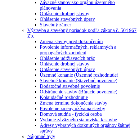
Záväzné stanovisko orgánu územného
plánovania
Ohlásenie drobnej stavby
Ohlásenie stavebných úprav
Stavebný zámer
Výstavba a stavebný poriadok podľa zákona č. 50⁄1967
Zb.
Zmena stavby pred dokončením
Povolenie informačných, reklamných a
propagačných zariadení
Ohlásenie udržiavacích prác
Ohlásenie drobnej stavby
Ohlásenie stavebných úprav
Územné konanie (Územné rozhodnutie)
Stavebné konanie (Stavebné povolenie)
Dodatočné stavebné povolenie
Odstránenie stavby (Búracie povolenie)
Kolaudačné rozhodnutie
Zmena termínu dokončenia stavby
Povolenie zmeny užívania stavby
Domová studňa - fyzická osoba
Vydanie záväzného stanoviska k stavbe
Adresy vybraných dotknutých orgánov štátnej
správy
Nájomné byty