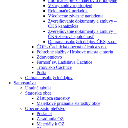
Informácie pre žiadateľov o pripojenie
Vzory zmlúv o pripojení
Reklamačný poriadok
Všeobecne záväzné nariadenia
Zverejňovanie dokumenty a zmluvy –
ČKS kanalizácia
Zverejňovanie dokumenty a zmluvy –
ČKS zberová spoločnosť
Ochrana osobných údajov ČKS, s.r.o.
ČOP - Čachtická obecná pálenica s.r.o.
Pohrebné služby ⁄ Hrobové miesta cintorín
Zdravotníctvo
Farnosť sv. Ladislava Čachtice
Trhovisko Čachtice
Pošta
Ochrana osobných údajov
Samospráva
Úradná tabuľa
Starostka obce
Zástupca starostky
Majetkové priznania starostky obce
Obecné zastupiteľstvo
Poslanci
Zasadnutia OZ
Materiály k OZ