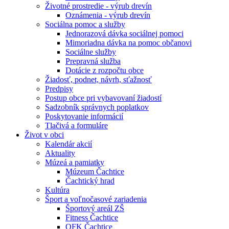
Životné prostredie - výrub drevín
Oznámenia - výrub drevín
Sociálna pomoc a služby
Jednorazová dávka sociálnej pomoci
Mimoriadna dávka na pomoc občanovi
Sociálne služby
Prepravná služba
Dotácie z rozpočtu obce
Žiadosť, podnet, návrh, sťažnosť
Predpisy
Postup obce pri vybavovaní žiadostí
Sadzobník správnych poplatkov
Poskytovanie informácií
Tlačivá a formuláre
Život v obci
Kalendár akcií
Aktuality
Múzeá a pamiatky
Múzeum Čachtice
Čachtický hrad
Kultúra
Šport a voľnočasové zariadenia
Športový areál ZŠ
Fitness Čachtice
OFK Čachtice