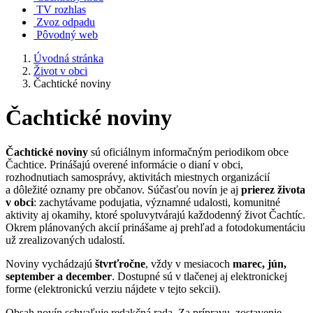
TV rozhlas
Zvoz odpadu
Pôvodný web
Úvodná stránka
Život v obci
Čachtické noviny
Čachtické noviny
Čachtické noviny
sú oficiálnym informačným periodikom obce
Čachtice. Prinášajú overené informácie o dianí v obci,
rozhodnutiach samosprávy, aktivitách miestnych organizácií
a dôležité oznamy pre občanov. Súčasťou novín je aj
prierez života
v obci
: zachytávame podujatia, významné udalosti, komunitné
aktivity aj okamihy, ktoré spoluvytvárajú každodenný život Čachtíc.
Okrem plánovaných akcií prinášame aj prehľad a fotodokumentáciu
už zrealizovaných udalostí.
Noviny vychádzajú
štvrťročne
, vždy v mesiacoch
marec, jún,
september
a
december
. Dostupné sú v tlačenej aj elektronickej
forme (elektronickú verziu nájdete v tejto sekcii).
Obsah novín schvaľuje redakčná rada. Za prípravu, zostavenie