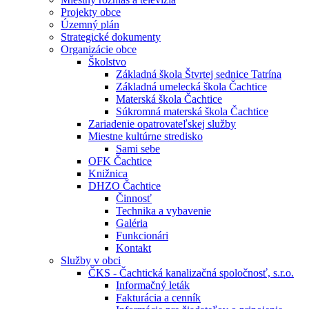
Projekty obce
Územný plán
Strategické dokumenty
Organizácie obce
Školstvo
Základná škola Štvrtej sednice Tatrína
Základná umelecká škola Čachtice
Materská škola Čachtice
Súkromná materská škola Čachtice
Zariadenie opatrovateľskej služby
Miestne kultúrne stredisko
Sami sebe
OFK Čachtice
Knižnica
DHZO Čachtice
Činnosť
Technika a vybavenie
Galéria
Funkcionári
Kontakt
Služby v obci
ČKS - Čachtická kanalizačná spoločnosť, s.r.o.
Informačný leták
Fakturácia a cenník