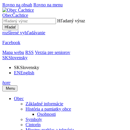
Rovno na obsah
Rovno na menu
Obec
Čachtice
Hľadaný výraz
Hľadať
rozšírené vyhľadávanie
Facebook
Mapa webu
RSS
Verzia pre seniorov
SK
Slovensky
SK
Slovensky
EN
English
hore
Menu
Obec
Základné informácie
História a pamiatky obce
Osobnosti
Symboly
Cintorín
Miestny rozhlas a televízia