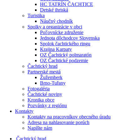
HC TATRÍN ČACHTICE
Detské ihriská
Turistika
Náučný chodník
Spolky a organizácie v obci
Poľovnícke združenie
Jednota dôchodcov Slovenska
Spolok čachtického ringu
Krajina Karpaty
OZ Čachtický polmaratón
OZ Čachtické podzemie
Čachtický hrad
Partnerské mestá
Žužemberk
Brno-Tuřany
Fotogaléria
Čachtické noviny
Kronika obce
Pozvánky z regiónu
Kontakty
Kontakty na pracovníkov obecného úradu
Adresa na nahlasovanie porúch
Napíšte nám
Čachtický hrad