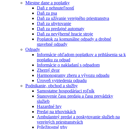
Miestne dane a poplatky
Daň z nehnuteľností
Daň za psa
Daň za užívanie verejného priestranstva
Daň za ubytovanie
Daň za predajné automaty
Daň za nevýherné hracie stroje
Poplatok za komunálne odpady a drobné
stavebné odpady
Odpady
Informácie ohľadom poplatkov a prihlásenia sa k
poplatku za odpad
Informácie o nakladaní s odpadom
Zberný dvor
Harmonogramy zberu a vývozu odpadu
Úroveň vytriedenia odpadu
Podnikanie, obchod a služby
Samostatne hospodáriaci roľník
Stanovenie času predaja a času prevádzky
služieb
Hazardné hry
Predaj na trhoviskách
Ambulantný predaj a poskytovanie služieb na
verejných priestranstvách
Príležitostné trhy