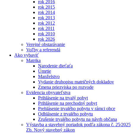
rok 2016
rok 2015
rok 2014
rok 2013
rok 2012
rok 2011
rok 2010
rok 2026
Verejné obstarávanie
Voľby a referendá
Ako vybaviť
Matrika
Narodenie dieťaťa
Úmrtie
Manželstvo
Vydanie druhopisu matričných dokladov
Zmena priezviska po rozvode
Evidencia obyvateľstva
Prihlásenie na trvalý pobyt
Prihlásenie na prechodný pobyt
Prehlásenie trvalého pobytu v rámci obce
Odhlásenie z trvalého pobytu
Zrušenie trvalého pobytu na návrh občana
Výstavba a stavebný poriadok podľa zákona č. 25⁄2025
Zb. Nový stavebný zákon