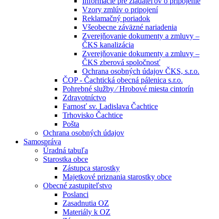
Informácie pre žiadateľov o pripojenie
Vzory zmlúv o pripojení
Reklamačný poriadok
Všeobecne záväzné nariadenia
Zverejňovanie dokumenty a zmluvy –
ČKS kanalizácia
Zverejňovanie dokumenty a zmluvy –
ČKS zberová spoločnosť
Ochrana osobných údajov ČKS, s.r.o.
ČOP - Čachtická obecná pálenica s.r.o.
Pohrebné služby ⁄ Hrobové miesta cintorín
Zdravotníctvo
Farnosť sv. Ladislava Čachtice
Trhovisko Čachtice
Pošta
Ochrana osobných údajov
Samospráva
Úradná tabuľa
Starostka obce
Zástupca starostky
Majetkové priznania starostky obce
Obecné zastupiteľstvo
Poslanci
Zasadnutia OZ
Materiály k OZ