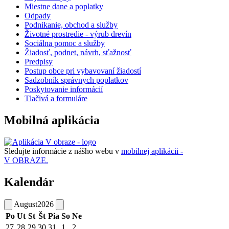
Miestne dane a poplatky
Odpady
Podnikanie, obchod a služby
Životné prostredie - výrub drevín
Sociálna pomoc a služby
Žiadosť, podnet, návrh, sťažnosť
Predpisy
Postup obce pri vybavovaní žiadostí
Sadzobník správnych poplatkov
Poskytovanie informácií
Tlačivá a formuláre
Mobilná aplikácia
Sledujte informácie z nášho webu v
mobilnej aplikácii -
V OBRAZE.
Kalendár
August
2026
Po
Ut
St
Št
Pia
So
Ne
27
28
29
30
31
1
2