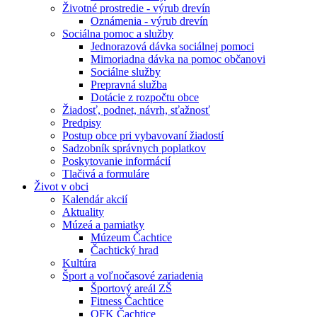
Životné prostredie - výrub drevín
Oznámenia - výrub drevín
Sociálna pomoc a služby
Jednorazová dávka sociálnej pomoci
Mimoriadna dávka na pomoc občanovi
Sociálne služby
Prepravná služba
Dotácie z rozpočtu obce
Žiadosť, podnet, návrh, sťažnosť
Predpisy
Postup obce pri vybavovaní žiadostí
Sadzobník správnych poplatkov
Poskytovanie informácií
Tlačivá a formuláre
Život v obci
Kalendár akcií
Aktuality
Múzeá a pamiatky
Múzeum Čachtice
Čachtický hrad
Kultúra
Šport a voľnočasové zariadenia
Športový areál ZŠ
Fitness Čachtice
OFK Čachtice