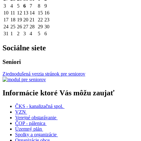
3
4
5
6
7
8
9
10
11
12
13
14
15
16
17
18
19
20
21
22
23
24
25
26
27
28
29
30
31
1
2
3
4
5
6
Sociálne siete
Seniori
Zjednodušená verzia stránok pre seniorov
Informácie ktoré Vás môžu zaujať
ČKS - kanalizačná spol.
VZN
Verejné obstarávanie
ČOP - pálenica
Územný plán
Spolky a organizácie
Organizácie obce