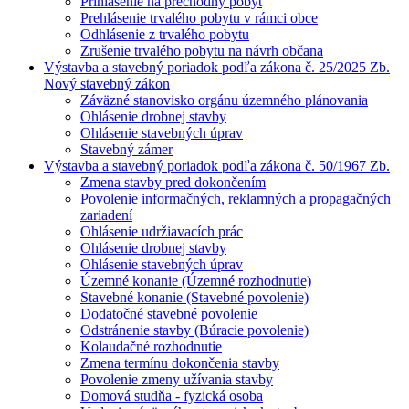
Prihlásenie na prechodný pobyt
Prehlásenie trvalého pobytu v rámci obce
Odhlásenie z trvalého pobytu
Zrušenie trvalého pobytu na návrh občana
Výstavba a stavebný poriadok podľa zákona č. 25/2025 Zb.
Nový stavebný zákon
Záväzné stanovisko orgánu územného plánovania
Ohlásenie drobnej stavby
Ohlásenie stavebných úprav
Stavebný zámer
Výstavba a stavebný poriadok podľa zákona č. 50/1967 Zb.
Zmena stavby pred dokončením
Povolenie informačných, reklamných a propagačných
zariadení
Ohlásenie udržiavacích prác
Ohlásenie drobnej stavby
Ohlásenie stavebných úprav
Územné konanie (Územné rozhodnutie)
Stavebné konanie (Stavebné povolenie)
Dodatočné stavebné povolenie
Odstránenie stavby (Búracie povolenie)
Kolaudačné rozhodnutie
Zmena termínu dokončenia stavby
Povolenie zmeny užívania stavby
Domová studňa - fyzická osoba