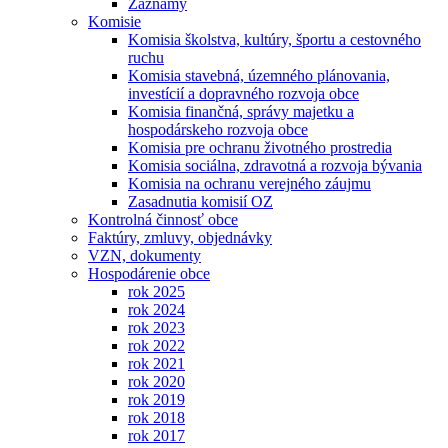
Záznamy
Komisie
Komisia školstva, kultúry, športu a cestovného
ruchu
Komisia stavebná, územného plánovania,
investícií a dopravného rozvoja obce
Komisia finančná, správy majetku a
hospodárskeho rozvoja obce
Komisia pre ochranu životného prostredia
Komisia sociálna, zdravotná a rozvoja bývania
Komisia na ochranu verejného záujmu
Zasadnutia komisií OZ
Kontrolná činnosť obce
Faktúry, zmluvy, objednávky
VZN, dokumenty
Hospodárenie obce
rok 2025
rok 2024
rok 2023
rok 2022
rok 2021
rok 2020
rok 2019
rok 2018
rok 2017