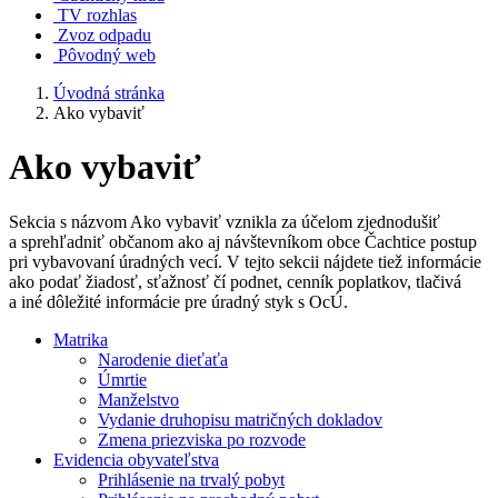
TV rozhlas
Zvoz odpadu
Pôvodný web
Úvodná stránka
Ako vybaviť
Ako vybaviť
Sekcia s názvom Ako vybaviť vznikla za účelom zjednodušiť
a sprehľadniť občanom ako aj návštevníkom obce Čachtice postup
pri vybavovaní úradných vecí. V tejto sekcii nájdete tiež informácie
ako podať žiadosť, sťažnosť čí podnet, cenník poplatkov, tlačivá
a iné dôležité informácie pre úradný styk s OcÚ.
Matrika
Narodenie dieťaťa
Úmrtie
Manželstvo
Vydanie druhopisu matričných dokladov
Zmena priezviska po rozvode
Evidencia obyvateľstva
Prihlásenie na trvalý pobyt