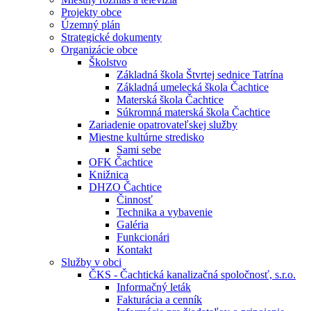
Projekty obce
Územný plán
Strategické dokumenty
Organizácie obce
Školstvo
Základná škola Štvrtej sednice Tatrína
Základná umelecká škola Čachtice
Materská škola Čachtice
Súkromná materská škola Čachtice
Zariadenie opatrovateľskej služby
Miestne kultúrne stredisko
Sami sebe
OFK Čachtice
Knižnica
DHZO Čachtice
Činnosť
Technika a vybavenie
Galéria
Funkcionári
Kontakt
Služby v obci
ČKS - Čachtická kanalizačná spoločnosť, s.r.o.
Informačný leták
Fakturácia a cenník