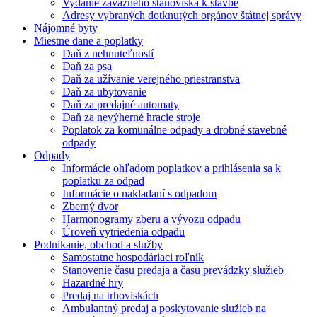
Vydanie záväzného stanoviska k stavbe
Adresy vybraných dotknutých orgánov štátnej správy
Nájomné byty
Miestne dane a poplatky
Daň z nehnuteľností
Daň za psa
Daň za užívanie verejného priestranstva
Daň za ubytovanie
Daň za predajné automaty
Daň za nevýherné hracie stroje
Poplatok za komunálne odpady a drobné stavebné
odpady
Odpady
Informácie ohľadom poplatkov a prihlásenia sa k
poplatku za odpad
Informácie o nakladaní s odpadom
Zberný dvor
Harmonogramy zberu a vývozu odpadu
Úroveň vytriedenia odpadu
Podnikanie, obchod a služby
Samostatne hospodáriaci roľník
Stanovenie času predaja a času prevádzky služieb
Hazardné hry
Predaj na trhoviskách
Ambulantný predaj a poskytovanie služieb na