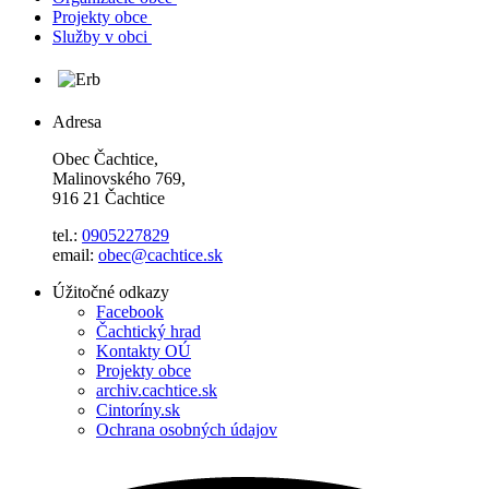
Projekty obce
Služby v obci
Adresa
Obec Čachtice,
Malinovského 769,
916 21 Čachtice
tel.:
0905227829
email:
obec@cachtice.sk
Úžitočné odkazy
Facebook
Čachtický hrad
Kontakty OÚ
Projekty obce
archiv.cachtice.sk
Cintoríny.sk
Ochrana osobných údajov