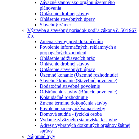
Záväzné stanovisko orgánu územného
plánovania
Ohlásenie drobnej stavby
Ohlásenie stavebných úprav
Stavebný zámer
Výstavba a stavebný poriadok podľa zákona č. 50⁄1967
Zb.
Zmena stavby pred dokončením
Povolenie informačných, reklamných a
propagačných zariadení
Ohlásenie udržiavacích prác
Ohlásenie drobnej stavby
Ohlásenie stavebných úprav
Územné konanie (Územné rozhodnutie)
Stavebné konanie (Stavebné povolenie)
Dodatočné stavebné povolenie
Odstránenie stavby (Búracie povolenie)
Kolaudačné rozhodnutie
Zmena termínu dokončenia stavby
Povolenie zmeny užívania stavby
Domová studňa - fyzická osoba
Vydanie záväzného stanoviska k stavbe
Adresy vybraných dotknutých orgánov štátnej
správy
Nájomné byty