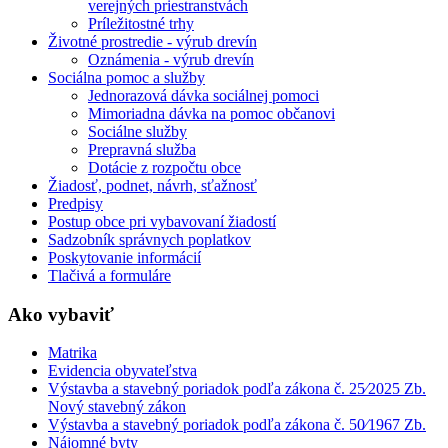
verejných priestranstvách
Príležitostné trhy
Životné prostredie - výrub drevín
Oznámenia - výrub drevín
Sociálna pomoc a služby
Jednorazová dávka sociálnej pomoci
Mimoriadna dávka na pomoc občanovi
Sociálne služby
Prepravná služba
Dotácie z rozpočtu obce
Žiadosť, podnet, návrh, sťažnosť
Predpisy
Postup obce pri vybavovaní žiadostí
Sadzobník správnych poplatkov
Poskytovanie informácií
Tlačivá a formuláre
Ako vybaviť
Matrika
Evidencia obyvateľstva
Výstavba a stavebný poriadok podľa zákona č. 25⁄2025 Zb.
Nový stavebný zákon
Výstavba a stavebný poriadok podľa zákona č. 50⁄1967 Zb.
Nájomné byty