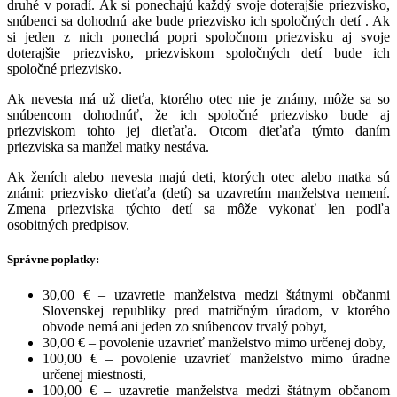
druhé v poradí. Ak si ponechajú každý svoje doterajšie priezvisko,
snúbenci sa dohodnú ake bude priezvisko ich spoločných detí . Ak
si jeden z nich ponechá popri spoločnom priezvisku aj svoje
doterajšie priezvisko, priezviskom spoločných detí bude ich
spoločné priezvisko.
Ak nevesta má už dieťa, ktorého otec nie je známy, môže sa so
snúbencom dohodnúť, že ich spoločné priezvisko bude aj
priezviskom tohto jej dieťaťa. Otcom dieťaťa týmto daním
priezviska sa manžel matky nestáva.
Ak ženích alebo nevesta majú deti, ktorých otec alebo matka sú
známi: priezvisko dieťaťa (detí) sa uzavretím manželstva nemení.
Zmena priezviska týchto detí sa môže vykonať len podľa
osobitných predpisov.
Správne poplatky:
30,00 € – uzavretie manželstva medzi štátnymi občanmi
Slovenskej republiky pred matričným úradom, v ktorého
obvode nemá ani jeden zo snúbencov trvalý pobyt,
30,00 € – povolenie uzavrieť manželstvo mimo určenej doby,
100,00 € – povolenie uzavrieť manželstvo mimo úradne
určenej miestnosti,
100,00 € – uzavretie manželstva medzi štátnym občanom