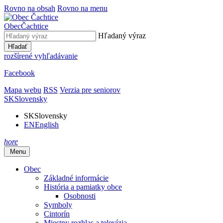
Rovno na obsah
Rovno na menu
Obec
Čachtice
Hľadaný výraz
Hľadať
rozšírené vyhľadávanie
Facebook
Mapa webu
RSS
Verzia pre seniorov
SK
Slovensky
SK
Slovensky
EN
English
hore
Menu
Obec
Základné informácie
História a pamiatky obce
Osobnosti
Symboly
Cintorín
Miestny rozhlas a televízia