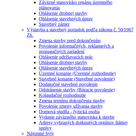
Záväzné stanovisko orgánu územného
plánovania
Ohlásenie drobnej stavby
Ohlásenie stavebných úprav
Stavebný zámer
Výstavba a stavebný poriadok podľa zákona č. 50⁄1967
Zb.
Zmena stavby pred dokončením
Povolenie informačných, reklamných a
propagačných zariadení
Ohlásenie udržiavacích prác
Ohlásenie drobnej stavby
Ohlásenie stavebných úprav
Územné konanie (Územné rozhodnutie)
Stavebné konanie (Stavebné povolenie)
Dodatočné stavebné povolenie
Odstránenie stavby (Búracie povolenie)
Kolaudačné rozhodnutie
Zmena termínu dokončenia stavby
Povolenie zmeny užívania stavby
Domová studňa - fyzická osoba
Vydanie záväzného stanoviska k stavbe
Adresy vybraných dotknutých orgánov štátnej
správy
Nájomné byty