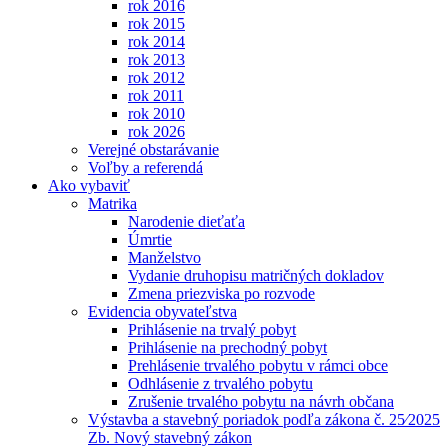
rok 2016
rok 2015
rok 2014
rok 2013
rok 2012
rok 2011
rok 2010
rok 2026
Verejné obstarávanie
Voľby a referendá
Ako vybaviť
Matrika
Narodenie dieťaťa
Úmrtie
Manželstvo
Vydanie druhopisu matričných dokladov
Zmena priezviska po rozvode
Evidencia obyvateľstva
Prihlásenie na trvalý pobyt
Prihlásenie na prechodný pobyt
Prehlásenie trvalého pobytu v rámci obce
Odhlásenie z trvalého pobytu
Zrušenie trvalého pobytu na návrh občana
Výstavba a stavebný poriadok podľa zákona č. 25⁄2025
Zb. Nový stavebný zákon