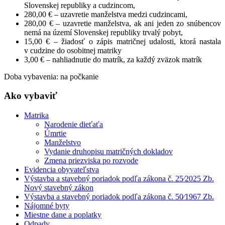
Slovenskej republiky a cudzincom,
280,00 € – uzavretie manželstva medzi cudzincami,
280,00 € – uzavretie manželstva, ak ani jeden zo snúbencov
nemá na území Slovenskej republiky trvalý pobyt,
15,00 € – žiadosť o zápis matričnej udalosti, ktorá nastala
v cudzine do osobitnej matriky
3,00 € – nahliadnutie do matrík, za každý zväzok matrík
Doba vybavenia: na počkanie
Ako vybaviť
Matrika
Narodenie dieťaťa
Úmrtie
Manželstvo
Vydanie druhopisu matričných dokladov
Zmena priezviska po rozvode
Evidencia obyvateľstva
Výstavba a stavebný poriadok podľa zákona č. 25⁄2025 Zb.
Nový stavebný zákon
Výstavba a stavebný poriadok podľa zákona č. 50⁄1967 Zb.
Nájomné byty
Miestne dane a poplatky
Odpady