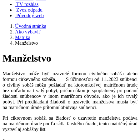
TV rozhlas
Zvoz odpadu
Pôvodný web
Úvodná stránka
Ako vybaviť
Matrika
Manželstvo
Manželstvo
Manželstvo môže byť uzavreté formou civilného sobáša alebo
formou cirkevného sobáša. S účinnosťou od 1.1.2023 snúbenci
o civilný sobáš môžu požiadať na ktoromkoľvej matričnom úrade
bez ohľadu na trvalý pobyt, pričom úkon je spoplatnený pri podaní
žiadosti snúbencov v inom matričnom obvode, ako je ich trvalý
pobyt. Pri predkladaní žiadosti o uzavretie manželstva musia byť
na matričnom úrade prítomní obidvaja snúbenci.
Pri cikrevnom sobáši sa žiadosť o uzavretie manželstva podáva
na matričnom úrade podľa sídla farského úradu, tento matričný úrad
vystaví aj sobášny list.