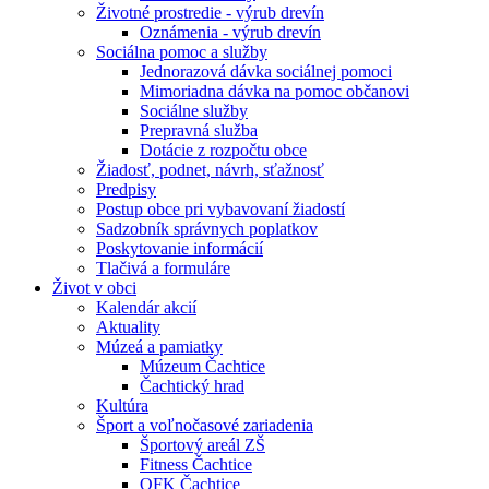
Životné prostredie - výrub drevín
Oznámenia - výrub drevín
Sociálna pomoc a služby
Jednorazová dávka sociálnej pomoci
Mimoriadna dávka na pomoc občanovi
Sociálne služby
Prepravná služba
Dotácie z rozpočtu obce
Žiadosť, podnet, návrh, sťažnosť
Predpisy
Postup obce pri vybavovaní žiadostí
Sadzobník správnych poplatkov
Poskytovanie informácií
Tlačivá a formuláre
Život v obci
Kalendár akcií
Aktuality
Múzeá a pamiatky
Múzeum Čachtice
Čachtický hrad
Kultúra
Šport a voľnočasové zariadenia
Športový areál ZŠ
Fitness Čachtice
OFK Čachtice