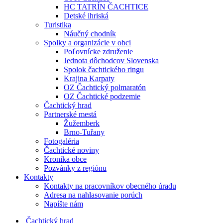
HC TATRÍN ČACHTICE
Detské ihriská
Turistika
Náučný chodník
Spolky a organizácie v obci
Poľovnícke združenie
Jednota dôchodcov Slovenska
Spolok čachtického ringu
Krajina Karpaty
OZ Čachtický polmaratón
OZ Čachtické podzemie
Čachtický hrad
Partnerské mestá
Žužemberk
Brno-Tuřany
Fotogaléria
Čachtické noviny
Kronika obce
Pozvánky z regiónu
Kontakty
Kontakty na pracovníkov obecného úradu
Adresa na nahlasovanie porúch
Napíšte nám
Čachtický hrad