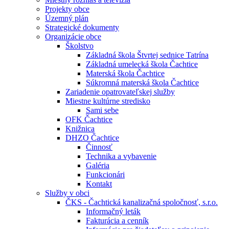
Projekty obce
Územný plán
Strategické dokumenty
Organizácie obce
Školstvo
Základná škola Štvrtej sednice Tatrína
Základná umelecká škola Čachtice
Materská škola Čachtice
Súkromná materská škola Čachtice
Zariadenie opatrovateľskej služby
Miestne kultúrne stredisko
Sami sebe
OFK Čachtice
Knižnica
DHZO Čachtice
Činnosť
Technika a vybavenie
Galéria
Funkcionári
Kontakt
Služby v obci
ČKS - Čachtická kanalizačná spoločnosť, s.r.o.
Informačný leták
Fakturácia a cenník