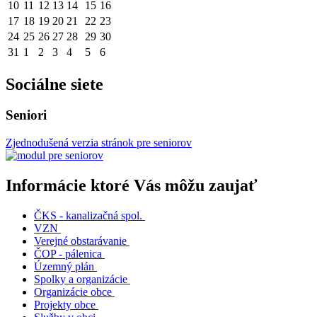
10
11
12
13
14
15
16
17
18
19
20
21
22
23
24
25
26
27
28
29
30
31
1
2
3
4
5
6
Sociálne siete
Seniori
Zjednodušená verzia stránok pre seniorov
Informácie ktoré Vás môžu zaujať
ČKS - kanalizačná spol.
VZN
Verejné obstarávanie
ČOP - pálenica
Územný plán
Spolky a organizácie
Organizácie obce
Projekty obce