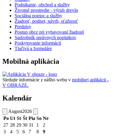
Podnikanie, obchod a služby
Životné prostredie - výrub drevín
Sociálna pomoc a služby
Žiadosť, podnet, návrh, sťažnosť
Predpisy
Postup obce pri vybavovaní žiadostí
Sadzobník správnych poplatkov
Poskytovanie informácií
Tlačivá a formuláre
Mobilná aplikácia
Sledujte informácie z nášho webu v
mobilnej aplikácii -
V OBRAZE.
Kalendár
August
2026
Po
Ut
St
Št
Pia
So
Ne
27
28
29
30
31
1
2
3
4
5
6
7
8
9