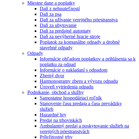
Miestne dane a poplatky
Daň z nehnuteľností
Daň za psa
Daň za užívanie verejného priestranstva
Daň za ubytovanie
Daň za predajné automaty
Daň za nevýherné hracie stroje
Poplatok za komunálne odpady a drobné
stavebné odpady
Odpady
Informácie ohľadom poplatkov a prihlásenia sa k
poplatku za odpad
Informácie o nakladaní s odpadom
Zberný dvor
Harmonogramy zberu a vývozu odpadu
Úroveň vytriedenia odpadu
Podnikanie, obchod a služby
Samostatne hospodáriaci roľník
Stanovenie času predaja a času prevádzky
služieb
Hazardné hry
Predaj na trhoviskách
Ambulantný predaj a poskytovanie služieb na
verejných priestranstvách
Príležitostné trhy