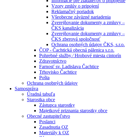
Informácie pre žiadateľov o pripojenie
Vzory zmlúv o pripojení
Reklamačný poriadok
Všeobecne záväzné nariadenia
Zverejňovanie dokumenty a zmluvy –
ČKS kanalizácia
Zverejňovanie dokumenty a zmluvy –
ČKS zberová spoločnosť
Ochrana osobných údajov ČKS, s.r.o.
ČOP - Čachtická obecná pálenica s.r.o.
Pohrebné služby ⁄ Hrobové miesta cintorín
Zdravotníctvo
Farnosť sv. Ladislava Čachtice
Trhovisko Čachtice
Pošta
Ochrana osobných údajov
Samospráva
Úradná tabuľa
Starostka obce
Zástupca starostky
Majetkové priznania starostky obce
Obecné zastupiteľstvo
Poslanci
Zasadnutia OZ
Materiály k OZ