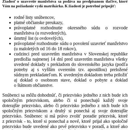
Žiadosť o uzavretie manželstva sa podáva na predpísanom tlačive, ktoré
Vám na požiadanie vydá matrikárka. K žiadosti je potrebné pripojiť:
rodné listy snúbencov,
platné občianske preukazy,
právoplatné rozhodnutie okresného súdu o rozvode
manželstva (u rozvedených),
úmrtný list (u ovdovelých),
právoplatné rozhodnutie súdu o povolení uzavrieť manželstvo
(u maloletých od 16 do 18 rokov),
cudzinci pred uzavretím manželstva v Slovenskej republike
predložia najmenej 14 dní pred uzavretím manželstva všetky
uvedené doklady s prekladom do slovenského jazyka (podľa
potreby aj s vyšším overením tzv. apostillou) preložené
súdnym prekladateľom. K uvedeným dokladom treba priložiť
aj doklad o osobnom stave, doklad o pobyte a doklad
o štátnom občianstve.
Snúbenci sa môžu dohodnúť, či priezvisko jedného z nich bude ich
spoločným priezviskom, alebo či si ponechajú každý svoje
doterajšie priezvisko, alebo či priezvisko jedného z nich bude ich
spoločným priezviskom a druhý si ponechá aj svoje doterajšie
priezvisko. Snúbenec si má právo zvoliť poradie priezvisk, ktoré
z priezvisk - to, ktoré si ponechal a nové, ktoré prijal ako spoločné
priezvisko bude uvedené ako prvé priezvisko v poradí, a ktoré ako