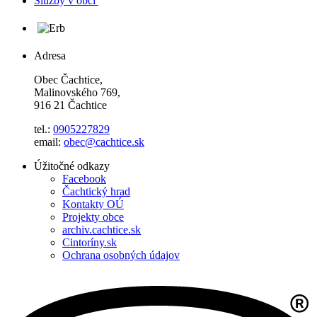
Služby v obci
Adresa
Obec Čachtice,
Malinovského 769,
916 21 Čachtice
tel.:
0905227829
email:
obec@cachtice.sk
Úžitočné odkazy
Facebook
Čachtický hrad
Kontakty OÚ
Projekty obce
archiv.cachtice.sk
Cintoríny.sk
Ochrana osobných údajov