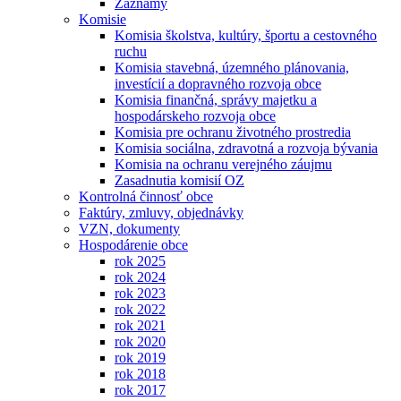
Záznamy
Komisie
Komisia školstva, kultúry, športu a cestovného
ruchu
Komisia stavebná, územného plánovania,
investícií a dopravného rozvoja obce
Komisia finančná, správy majetku a
hospodárskeho rozvoja obce
Komisia pre ochranu životného prostredia
Komisia sociálna, zdravotná a rozvoja bývania
Komisia na ochranu verejného záujmu
Zasadnutia komisií OZ
Kontrolná činnosť obce
Faktúry, zmluvy, objednávky
VZN, dokumenty
Hospodárenie obce
rok 2025
rok 2024
rok 2023
rok 2022
rok 2021
rok 2020
rok 2019
rok 2018
rok 2017