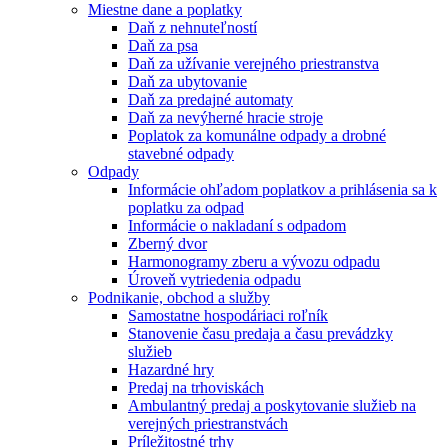
Miestne dane a poplatky
Daň z nehnuteľností
Daň za psa
Daň za užívanie verejného priestranstva
Daň za ubytovanie
Daň za predajné automaty
Daň za nevýherné hracie stroje
Poplatok za komunálne odpady a drobné
stavebné odpady
Odpady
Informácie ohľadom poplatkov a prihlásenia sa k
poplatku za odpad
Informácie o nakladaní s odpadom
Zberný dvor
Harmonogramy zberu a vývozu odpadu
Úroveň vytriedenia odpadu
Podnikanie, obchod a služby
Samostatne hospodáriaci roľník
Stanovenie času predaja a času prevádzky
služieb
Hazardné hry
Predaj na trhoviskách
Ambulantný predaj a poskytovanie služieb na
verejných priestranstvách
Príležitostné trhy