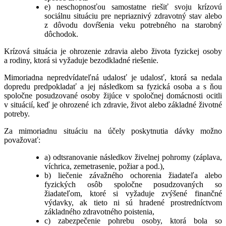
e) neschopnosťou samostatne riešiť svoju krízovú
sociálnu situáciu pre nepriaznivý zdravotný stav alebo
z dôvodu dovŕšenia veku potrebného na starobný
dôchodok.
Krízová situácia je ohrozenie zdravia alebo života fyzickej osoby
a rodiny, ktorá si vyžaduje bezodkladné riešenie.
Mimoriadna nepredvídateľná udalosť je udalosť, ktorá sa nedala
dopredu predpokladať a jej následkom sa fyzická osoba a s ňou
spoločne posudzované osoby žijúce v spoločnej domácnosti ocitli
v situácií, keď je ohrozené ich zdravie, život alebo základné životné
potreby.
Za mimoriadnu situáciu na účely poskytnutia dávky možno
považovať:
a) odtsranovanie následkov živelnej pohromy (záplava,
víchrica, zemetrasenie, požiar a pod.),
b) liečenie závažného ochorenia žiadateľa alebo
fyzických osôb spoločne posudzovaných so
žiadateľom, ktoré si vyžaduje zvýšené finančné
výdavky, ak tieto ni sú hradené prostredníctvom
základného zdravotného poistenia,
c) zabezpečenie pohrebu osoby, ktorá bola so