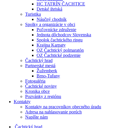
HC TATRÍN ČACHTICE
Detské ihriská
Turistika
Náučný chodník
Spolky a organizácie v obci
Poľovnícke združenie
Jednota dôchodcov Slovenska
Spolok čachtického ringu
Krajina Karpaty
OZ Čachtický polmaratón
OZ Čachtické podzemie
Čachtický hrad
Partnerské mestá
Žužemberk
Brno-Tuřany
Fotogaléria
Čachtické noviny
Kronika obce
Pozvánky z regiónu
Kontakty
Kontakty na pracovníkov obecného úradu
Adresa na nahlasovanie porúch
Napíšte nám
Čachtický hrad