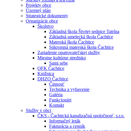
Projekty obce
Územný plán
Strategické dokumenty
Organizácie obce
Školstvo
Základná škola Štvrtej sednice Tatrína
Základná umelecká škola Čachtice
Materská škola Čachtice
Súkromná materská škola Čachtice
Zariadenie opatrovateľskej služby
Miestne kultúrne stredisko
Sami sebe
OFK Čachtice
Knižnica
DHZO Čachtice
Činnosť
Technika a vybavenie
Galéria
Funkcionári
Kontakt
Služby v obci
ČKS - Čachtická kanalizačná spoločnosť, s.r.o.
Informačný leták
Fakturácia a cenník