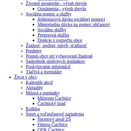
Životné prostredie - výrub drevín
Oznámenia - výrub drevín
Sociálna pomoc a služby
Jednorazová dávka sociálnej pomoci
Mimoriadna dávka na pomoc občanovi
Sociálne služby
Prepravná služba
Dotácie z rozpočtu obce
Žiadosť, podnet, návrh, sťažnosť
Predpisy
Postup obce pri vybavovaní žiadostí
Sadzobník správnych poplatkov
Poskytovanie informácií
Tlačivá a formuláre
Život v obci
Kalendár akcií
Aktuality
Múzeá a pamiatky
Múzeum Čachtice
Čachtický hrad
Kultúra
Šport a voľnočasové zariadenia
Športový areál ZŠ
Fitness Čachtice
OFK Čachtice