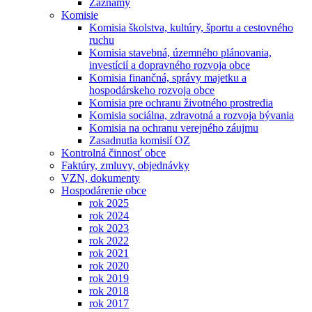
Záznamy
Komisie
Komisia školstva, kultúry, športu a cestovného
ruchu
Komisia stavebná, územného plánovania,
investícií a dopravného rozvoja obce
Komisia finančná, správy majetku a
hospodárskeho rozvoja obce
Komisia pre ochranu životného prostredia
Komisia sociálna, zdravotná a rozvoja bývania
Komisia na ochranu verejného záujmu
Zasadnutia komisií OZ
Kontrolná činnosť obce
Faktúry, zmluvy, objednávky
VZN, dokumenty
Hospodárenie obce
rok 2025
rok 2024
rok 2023
rok 2022
rok 2021
rok 2020
rok 2019
rok 2018
rok 2017