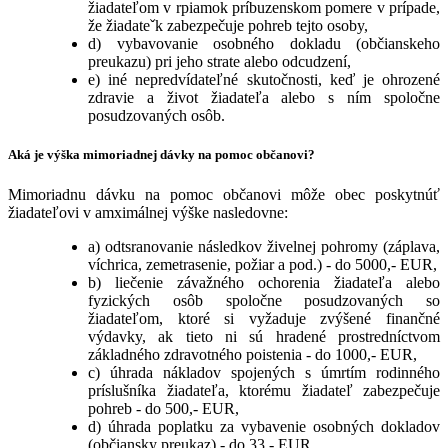
žiadateľom v rpiamok príbuzenskom pomere v prípade,
že žiadateˇk zabezpečuje pohreb tejto osoby,
d) vybavovanie osobného dokladu (občianskeho
preukazu) pri jeho strate alebo odcudzení,
e) iné nepredvídateľné skutočnosti, keď je ohrozené
zdravie a život žiadateľa alebo s ním spoločne
posudzovaných osôb.
Aká je výška mimoriadnej dávky na pomoc občanovi?
Mimoriadnu dávku na pomoc občanovi môže obec poskytnúť
žiadateľovi v amximálnej výške nasledovne:
a) odtsranovanie následkov živelnej pohromy (záplava,
víchrica, zemetrasenie, požiar a pod.) - do 5000,- EUR,
b) liečenie závažného ochorenia žiadateľa alebo
fyzických osôb spoločne posudzovaných so
žiadateľom, ktoré si vyžaduje zvýšené finančné
výdavky, ak tieto ni sú hradené prostredníctvom
základného zdravotného poistenia - do 1000,- EUR,
c) úhrada nákladov spojených s úmrtím rodinného
príslušníka žiadateľa, ktorému žiadateľ zabezpečuje
pohreb - do 500,- EUR,
d) úhrada poplatku za vybavenie osobných dokladov
(občiansky preukaz) - do 33,- EUR,