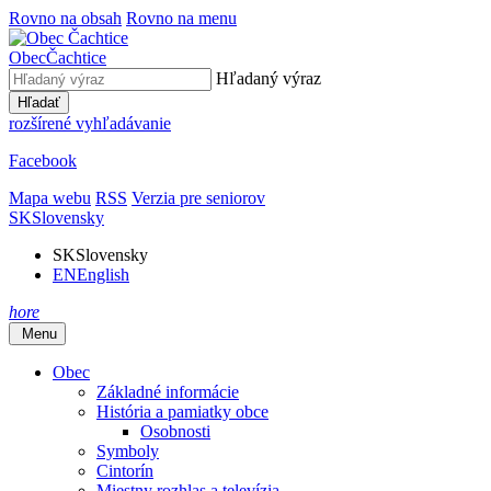
Rovno na obsah
Rovno na menu
Obec
Čachtice
Hľadaný výraz
Hľadať
rozšírené vyhľadávanie
Facebook
Mapa webu
RSS
Verzia pre seniorov
SK
Slovensky
SK
Slovensky
EN
English
hore
Menu
Obec
Základné informácie
História a pamiatky obce
Osobnosti
Symboly
Cintorín
Miestny rozhlas a televízia