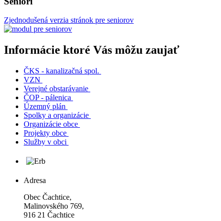
Seniori
Zjednodušená verzia stránok pre seniorov
Informácie ktoré Vás môžu zaujať
ČKS - kanalizačná spol.
VZN
Verejné obstarávanie
ČOP - pálenica
Územný plán
Spolky a organizácie
Organizácie obce
Projekty obce
Služby v obci
Adresa
Obec Čachtice,
Malinovského 769,
916 21 Čachtice