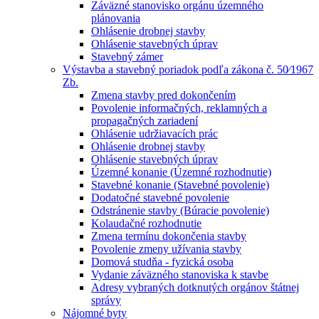
Záväzné stanovisko orgánu územného
plánovania
Ohlásenie drobnej stavby
Ohlásenie stavebných úprav
Stavebný zámer
Výstavba a stavebný poriadok podľa zákona č. 50⁄1967
Zb.
Zmena stavby pred dokončením
Povolenie informačných, reklamných a
propagačných zariadení
Ohlásenie udržiavacích prác
Ohlásenie drobnej stavby
Ohlásenie stavebných úprav
Územné konanie (Územné rozhodnutie)
Stavebné konanie (Stavebné povolenie)
Dodatočné stavebné povolenie
Odstránenie stavby (Búracie povolenie)
Kolaudačné rozhodnutie
Zmena termínu dokončenia stavby
Povolenie zmeny užívania stavby
Domová studňa - fyzická osoba
Vydanie záväzného stanoviska k stavbe
Adresy vybraných dotknutých orgánov štátnej
správy
Nájomné byty