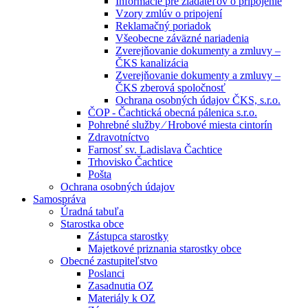
Informácie pre žiadateľov o pripojenie
Vzory zmlúv o pripojení
Reklamačný poriadok
Všeobecne záväzné nariadenia
Zverejňovanie dokumenty a zmluvy –
ČKS kanalizácia
Zverejňovanie dokumenty a zmluvy –
ČKS zberová spoločnosť
Ochrana osobných údajov ČKS, s.r.o.
ČOP - Čachtická obecná pálenica s.r.o.
Pohrebné služby ⁄ Hrobové miesta cintorín
Zdravotníctvo
Farnosť sv. Ladislava Čachtice
Trhovisko Čachtice
Pošta
Ochrana osobných údajov
Samospráva
Úradná tabuľa
Starostka obce
Zástupca starostky
Majetkové priznania starostky obce
Obecné zastupiteľstvo
Poslanci
Zasadnutia OZ
Materiály k OZ