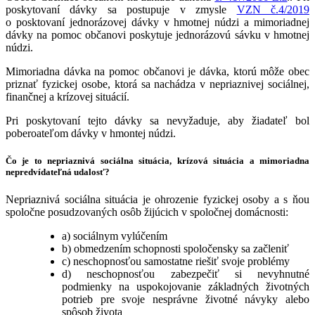
poskytovaní dávky sa postupuje v zmysle
VZN č.4/2019
o posktovaní jednorázovej dávky v hmotnej núdzi a mimoriadnej
dávky na pomoc občanovi poskytuje jednorázovú sávku v hmotnej
núdzi.
Mimoriadna dávka na pomoc občanovi je dávka, ktorú môže obec
priznať fyzickej osobe, ktorá sa nachádza v nepriaznivej sociálnej,
finančnej a krízovej situácií.
Pri poskytovaní tejto dávky sa nevyžaduje, aby žiadateľ bol
poberoateľom dávky v hmontej núdzi.
Čo je to nepriaznivá sociálna situácia, krízová situácia a mimoriadna
nepredvídateľná udalosť?
Nepriaznivá sociálna situácia je ohrozenie fyzickej osoby a s ňou
spoločne posudzovaných osôb žijúcich v spoločnej domácnosti:
a) sociálnym vylúčením
b) obmedzením schopnosti spoločensky sa začleniť
c) neschopnosťou samostatne riešiť svoje problémy
d) neschopnosťou zabezpečiť si nevyhnutné
podmienky na uspokojovanie základných životných
potrieb pre svoje nesprávne životné návyky alebo
spôsob života