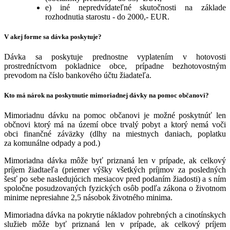
e) iné nepredvídateľné skutočnosti na základe
rozhodnutia starostu - do 2000,- EUR.
V akej forme sa dávka poskytuje?
Dávka sa poskytuje prednostne vyplatením v hotovosti
prostredníctvom pokladnice obce, prípadne bezhotovostným
prevodom na číslo bankového účtu žiadateľa.
Kto má nárok na poskytnutie mimoriadnej dávky na pomoc občanovi?
Mimoriadnu dávku na pomoc občanovi je možné poskytnúť len
občnovi ktorý má na území obce trvalý pobyt a ktorý nemá voči
obci finančné záväzky (dlhy na miestnych daniach, poplatku
za komunálne odpady a pod.)
Mimoriadna dávka môže byť priznaná len v prípade, ak celkový
príjem žiadtaeľa (priemer výšky všetkých príjmov za posledných
šesť po sebe nasledujúcich mesiacov pred podaním žiadosti) a s ním
spoločne posudzovaných fyzických osôb podľa zákona o životnom
minime nepresiahne 2,5 násobok životného minima.
Mimoriadna dávka na pokrytie nákladov pohrebných a cinotínskych
služieb môže byť priznaná len v prípade, ak celkový príjem