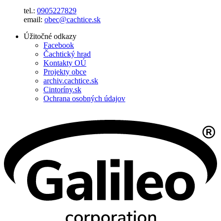
tel.:
0905227829
email:
obec@cachtice.sk
Úžitočné odkazy
Facebook
Čachtický hrad
Kontakty OÚ
Projekty obce
archiv.cachtice.sk
Cintoríny.sk
Ochrana osobných údajov