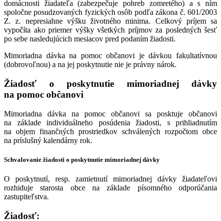
domácnosti žiadateľa (zabezpečuje pohreb zomretého) a s ním
spoločne posudzovaných fyzických osôb podľa zákona č. 601/2003
Z. z. nepresiahne výšku životného minima. Celkový príjem sa
vypočíta ako priemer výšky všetkých príjmov za posledných šesť
po sebe nasledujúcich mesiacov pred podaním žiadosti.
Mimoriadna dávka na pomoc občanovi je dávkou fakultatívnou
(dobrovoľnou) a na jej poskytnutie nie je právny nárok.
Žiadosť o poskytnutie mimoriadnej dávky
na pomoc občanovi
Mimoriadna dávka na pomoc občanovi sa posktuje občanovi
na základe individuálneho posúdenia žiadosti, s prihliadnutím
na objem finančných prostriedkov schválených rozpočtom obce
na príslušný kalendárny rok.
Schvalovanie žiadosti o poskytnutie mimoriadnej dávky
O poskytnutí, resp. zamietnutí mimoriadnej dávky žiadateľovi
rozhiduje starosta obce na základe písomného odporúčania
zastupiteľstva.
Žiadosť: