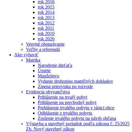
rok 2016
rok 2015
rok 2014
rok 2013
rok 2012
rok 2011
rok 2010
rok 2026
Verejné obstarávanie
Voľby a referendá
Ako vybaviť
Matrika
Narodenie dieťaťa
Úmrtie
Manželstvo
Vydanie druhopisu matričných dokladov
Zmena priezviska po rozvode
Evidencia obyvateľstva
Prihlásenie na trvalý pobyt
Prihlásenie na prechodný pobyt
Prehlásenie trvalého pobytu v rámci obce
Odhlásenie z trvalého pobytu
Zrušenie trvalého pobytu na návrh občana
Výstavba a stavebný poriadok podľa zákona č. 25⁄2025
Zb. Nový stavebný zákon