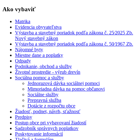
Ako vybaviť
Matrika
Evidencia obyvateľstva
Výstavba a stavebný poriadok podľa zákona č. 25⁄2025 Zb.
Nový stavebný zákon
Výstavba a stavebný poriadok podľa zákona č. 50⁄1967 Zb.
Nájomné byty
Miestne dane a poplatky
Odpady
Podnikanie, obchod a služby
Životné prostredie - výrub drevín
Sociálna pomoc a služby
Jednorazová dávka sociálnej pomoci
Mimoriadna dávka na pomoc občanovi
Sociálne služby
Prepravná služba
Dotácie z rozpočtu obce
Žiadosť, podnet, návrh, sťažnosť
Predpisy
Postup obce pri vybavovaní žiadostí
Sadzobník správnych poplatkov
Poskytovanie informácií
Tlačivá a formuláre