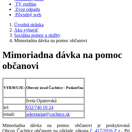
TV rozhlas
Zvoz odpadu
Pôvodný web
Úvodná stránka
Ako vybaviť
Sociálna pomoc a služby
Mimoriadna dávka na pomoc občanovi
Mimoriadna dávka na pomoc
občanovi
VYBAVUJE:
Obecný úrad Čachtice - Podateľna
Iveta Opatovská
tel:
032/740 10 24
email:
sekretariat@cachtice.sk
Mimoriadna dávka na pomoc občanovi je poskytovaná
Obcou Čachtice občanom na základe zákona
č. 417/2016 Z.z
.. Pri