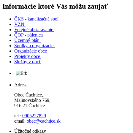
Informácie ktoré Vás môžu zaujať
ČKS - kanalizačná spol.
VZN
Verejné obstarávanie
ČOP - pálenica
Územný plán
Spolky a organizácie
Organizácie obce
Projekty obce
Služby v obci
Adresa
Obec Čachtice,
Malinovského 769,
916 21 Čachtice
tel.:
0905227829
email:
obec@cachtice.sk
Úžitočné odkazy