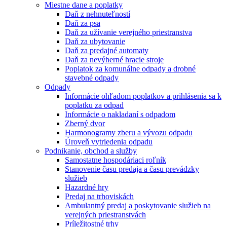
Miestne dane a poplatky
Daň z nehnuteľností
Daň za psa
Daň za užívanie verejného priestranstva
Daň za ubytovanie
Daň za predajné automaty
Daň za nevýherné hracie stroje
Poplatok za komunálne odpady a drobné
stavebné odpady
Odpady
Informácie ohľadom poplatkov a prihlásenia sa k
poplatku za odpad
Informácie o nakladaní s odpadom
Zberný dvor
Harmonogramy zberu a vývozu odpadu
Úroveň vytriedenia odpadu
Podnikanie, obchod a služby
Samostatne hospodáriaci roľník
Stanovenie času predaja a času prevádzky
služieb
Hazardné hry
Predaj na trhoviskách
Ambulantný predaj a poskytovanie služieb na
verejných priestranstvách
Príležitostné trhy