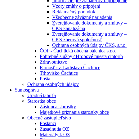
Informácie pre žiadateľov o pripojenie
Vzory zmlúv o pripojení
Reklamačný poriadok
Všeobecne záväzné nariadenia
Zverejňovanie dokumenty a zmluvy –
ČKS kanalizácia
Zverejňovanie dokumenty a zmluvy –
ČKS zberová spoločnosť
Ochrana osobných údajov ČKS, s.r.o.
ČOP - Čachtická obecná pálenica s.r.o.
Pohrebné služby ⁄ Hrobové miesta cintorín
Zdravotníctvo
Farnosť sv. Ladislava Čachtice
Trhovisko Čachtice
Pošta
Ochrana osobných údajov
Samospráva
Úradná tabuľa
Starostka obce
Zástupca starostky
Majetkové priznania starostky obce
Obecné zastupiteľstvo
Poslanci
Zasadnutia OZ
Materiály k OZ