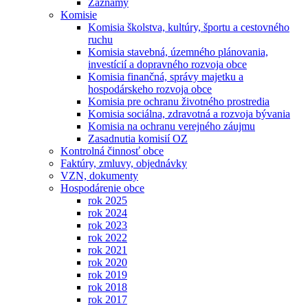
Záznamy
Komisie
Komisia školstva, kultúry, športu a cestovného
ruchu
Komisia stavebná, územného plánovania,
investícií a dopravného rozvoja obce
Komisia finančná, správy majetku a
hospodárskeho rozvoja obce
Komisia pre ochranu životného prostredia
Komisia sociálna, zdravotná a rozvoja bývania
Komisia na ochranu verejného záujmu
Zasadnutia komisií OZ
Kontrolná činnosť obce
Faktúry, zmluvy, objednávky
VZN, dokumenty
Hospodárenie obce
rok 2025
rok 2024
rok 2023
rok 2022
rok 2021
rok 2020
rok 2019
rok 2018
rok 2017