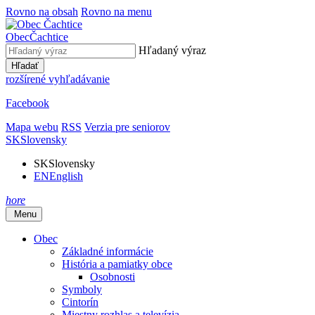
Rovno na obsah
Rovno na menu
Obec
Čachtice
Hľadaný výraz
Hľadať
rozšírené vyhľadávanie
Facebook
Mapa webu
RSS
Verzia pre seniorov
SK
Slovensky
SK
Slovensky
EN
English
hore
Menu
Obec
Základné informácie
História a pamiatky obce
Osobnosti
Symboly
Cintorín
Miestny rozhlas a televízia