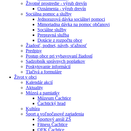
Životné prostredie - výrub drevín
Oznámenia - výrub drevín
Sociálna pomoc a služby
Jednorazová dávka sociálnej pomoci
Mimoriadna dávka na pomoc občanovi
Sociálne služby
Prepravná služba
Dotácie z rozpočtu obce
Žiadosť, podnet, návrh, sťažnosť
Predpisy
Postup obce pri vybavovaní žiadostí
Sadzobník správnych poplatkov
Poskytovanie informácií
Tlačivá a formuláre
Život v obci
Kalendár akcií
Aktuality
Múzeá a pamiatky
Múzeum Čachtice
Čachtický hrad
Kultúra
Šport a voľnočasové zariadenia
Športový areál ZŠ
Fitness Čachtice
OFK Čachtice