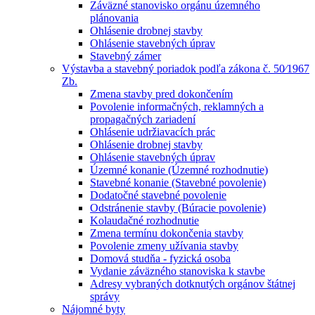
Záväzné stanovisko orgánu územného
plánovania
Ohlásenie drobnej stavby
Ohlásenie stavebných úprav
Stavebný zámer
Výstavba a stavebný poriadok podľa zákona č. 50⁄1967
Zb.
Zmena stavby pred dokončením
Povolenie informačných, reklamných a
propagačných zariadení
Ohlásenie udržiavacích prác
Ohlásenie drobnej stavby
Ohlásenie stavebných úprav
Územné konanie (Územné rozhodnutie)
Stavebné konanie (Stavebné povolenie)
Dodatočné stavebné povolenie
Odstránenie stavby (Búracie povolenie)
Kolaudačné rozhodnutie
Zmena termínu dokončenia stavby
Povolenie zmeny užívania stavby
Domová studňa - fyzická osoba
Vydanie záväzného stanoviska k stavbe
Adresy vybraných dotknutých orgánov štátnej
správy
Nájomné byty