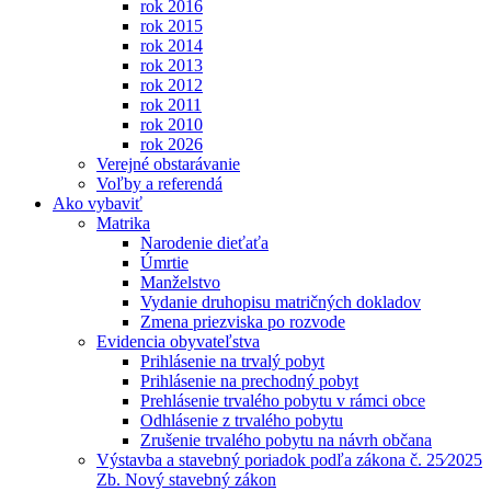
rok 2016
rok 2015
rok 2014
rok 2013
rok 2012
rok 2011
rok 2010
rok 2026
Verejné obstarávanie
Voľby a referendá
Ako vybaviť
Matrika
Narodenie dieťaťa
Úmrtie
Manželstvo
Vydanie druhopisu matričných dokladov
Zmena priezviska po rozvode
Evidencia obyvateľstva
Prihlásenie na trvalý pobyt
Prihlásenie na prechodný pobyt
Prehlásenie trvalého pobytu v rámci obce
Odhlásenie z trvalého pobytu
Zrušenie trvalého pobytu na návrh občana
Výstavba a stavebný poriadok podľa zákona č. 25⁄2025
Zb. Nový stavebný zákon