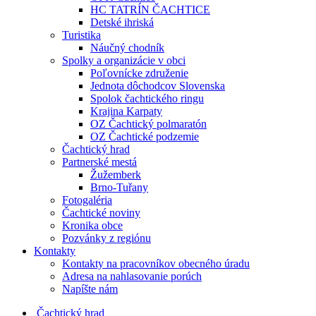
HC TATRÍN ČACHTICE
Detské ihriská
Turistika
Náučný chodník
Spolky a organizácie v obci
Poľovnícke združenie
Jednota dôchodcov Slovenska
Spolok čachtického ringu
Krajina Karpaty
OZ Čachtický polmaratón
OZ Čachtické podzemie
Čachtický hrad
Partnerské mestá
Žužemberk
Brno-Tuřany
Fotogaléria
Čachtické noviny
Kronika obce
Pozvánky z regiónu
Kontakty
Kontakty na pracovníkov obecného úradu
Adresa na nahlasovanie porúch
Napíšte nám
Čachtický hrad