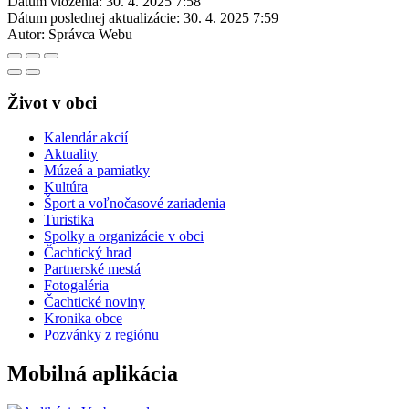
Dátum vloženia:
30. 4. 2025 7:58
Dátum poslednej aktualizácie:
30. 4. 2025 7:59
Autor:
Správca Webu
Život v obci
Kalendár akcií
Aktuality
Múzeá a pamiatky
Kultúra
Šport a voľnočasové zariadenia
Turistika
Spolky a organizácie v obci
Čachtický hrad
Partnerské mestá
Fotogaléria
Čachtické noviny
Kronika obce
Pozvánky z regiónu
Mobilná aplikácia