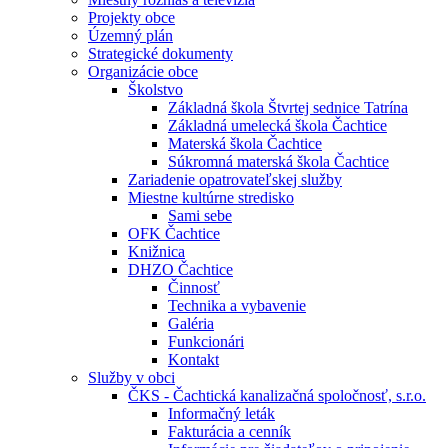
Projekty obce
Územný plán
Strategické dokumenty
Organizácie obce
Školstvo
Základná škola Štvrtej sednice Tatrína
Základná umelecká škola Čachtice
Materská škola Čachtice
Súkromná materská škola Čachtice
Zariadenie opatrovateľskej služby
Miestne kultúrne stredisko
Sami sebe
OFK Čachtice
Knižnica
DHZO Čachtice
Činnosť
Technika a vybavenie
Galéria
Funkcionári
Kontakt
Služby v obci
ČKS - Čachtická kanalizačná spoločnosť, s.r.o.
Informačný leták
Fakturácia a cenník