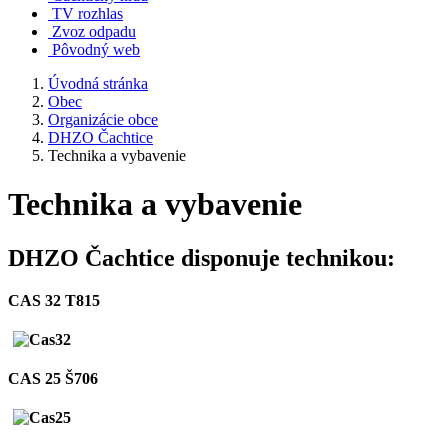
TV rozhlas
Zvoz odpadu
Pôvodný web
Úvodná stránka
Obec
Organizácie obce
DHZO Čachtice
Technika a vybavenie
Technika a vybavenie
DHZO Čachtice disponuje technikou:
CAS 32 T815
CAS 25 Š706