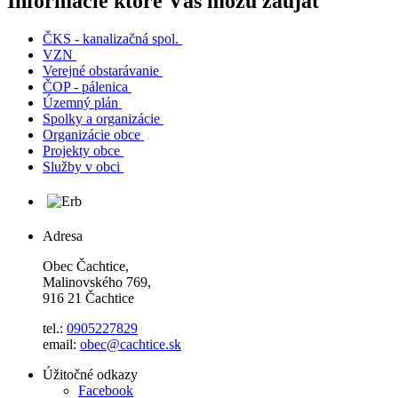
Informácie ktoré Vás môžu zaujať
ČKS - kanalizačná spol.
VZN
Verejné obstarávanie
ČOP - pálenica
Územný plán
Spolky a organizácie
Organizácie obce
Projekty obce
Služby v obci
Adresa
Obec Čachtice,
Malinovského 769,
916 21 Čachtice
tel.:
0905227829
email:
obec@cachtice.sk
Úžitočné odkazy
Facebook