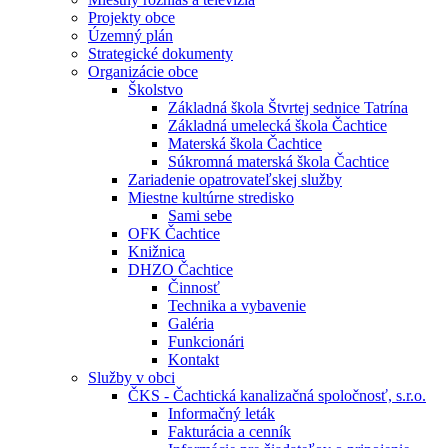
Projekty obce
Územný plán
Strategické dokumenty
Organizácie obce
Školstvo
Základná škola Štvrtej sednice Tatrína
Základná umelecká škola Čachtice
Materská škola Čachtice
Súkromná materská škola Čachtice
Zariadenie opatrovateľskej služby
Miestne kultúrne stredisko
Sami sebe
OFK Čachtice
Knižnica
DHZO Čachtice
Činnosť
Technika a vybavenie
Galéria
Funkcionári
Kontakt
Služby v obci
ČKS - Čachtická kanalizačná spoločnosť, s.r.o.
Informačný leták
Fakturácia a cenník