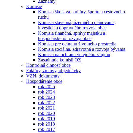
Záznamy
Komisie
Komisia školstva, kultúry, športu a cestovného
ruchu
Komisia stavebná, územného plánovania,
investícií a dopravného rozvoja obce
Komisia finančná, správy majetku a
hospodárskeho rozvoja obce
Komisia pre ochranu životného prostredia
Komisia sociálna, zdravotná a rozvoja bývania
Komisia na ochranu verejného záujmu
Zasadnutia komisií OZ
Kontrolná činnosť obce
Faktúry, zmluvy, objednávky
VZN, dokumenty
Hospodárenie obce
rok 2025
rok 2024
rok 2023
rok 2022
rok 2021
rok 2020
rok 2019
rok 2018
rok 2017