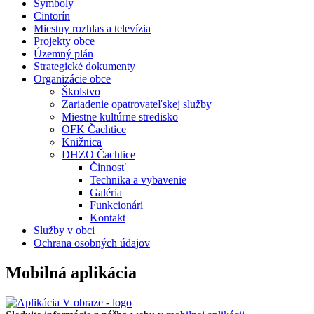
Symboly
Cintorín
Miestny rozhlas a televízia
Projekty obce
Územný plán
Strategické dokumenty
Organizácie obce
Školstvo
Zariadenie opatrovateľskej služby
Miestne kultúrne stredisko
OFK Čachtice
Knižnica
DHZO Čachtice
Činnosť
Technika a vybavenie
Galéria
Funkcionári
Kontakt
Služby v obci
Ochrana osobných údajov
Mobilná aplikácia