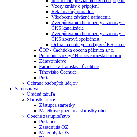
Informácie pre žiadateľov o pripojenie
Vzory zmlúv o pripojení
Reklamačný poriadok
Všeobecne záväzné nariadenia
Zverejňovanie dokumenty a zmluvy –
ČKS kanalizácia
Zverejňovanie dokumenty a zmluvy –
ČKS zberová spoločnosť
Ochrana osobných údajov ČKS, s.r.o.
ČOP - Čachtická obecná pálenica s.r.o.
Pohrebné služby ⁄ Hrobové miesta cintorín
Zdravotníctvo
Farnosť sv. Ladislava Čachtice
Trhovisko Čachtice
Pošta
Ochrana osobných údajov
Samospráva
Úradná tabuľa
Starostka obce
Zástupca starostky
Majetkové priznania starostky obce
Obecné zastupiteľstvo
Poslanci
Zasadnutia OZ
Materiály k OZ