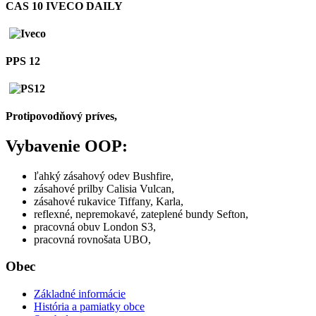
CAS 10 IVECO DAILY
PPS 12
Protipovodňový príves,
Vybavenie OOP:
ľahký zásahový odev Bushfire,
zásahové prilby Calisia Vulcan,
zásahové rukavice Tiffany, Karla,
reflexné, nepremokavé, zateplené bundy Sefton,
pracovná obuv London S3,
pracovná rovnošata UBO,
Obec
Základné informácie
História a pamiatky obce