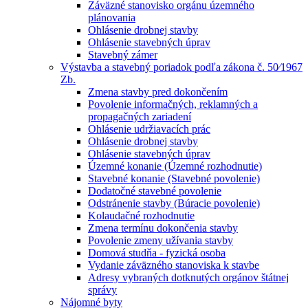
Záväzné stanovisko orgánu územného
plánovania
Ohlásenie drobnej stavby
Ohlásenie stavebných úprav
Stavebný zámer
Výstavba a stavebný poriadok podľa zákona č. 50⁄1967
Zb.
Zmena stavby pred dokončením
Povolenie informačných, reklamných a
propagačných zariadení
Ohlásenie udržiavacích prác
Ohlásenie drobnej stavby
Ohlásenie stavebných úprav
Územné konanie (Územné rozhodnutie)
Stavebné konanie (Stavebné povolenie)
Dodatočné stavebné povolenie
Odstránenie stavby (Búracie povolenie)
Kolaudačné rozhodnutie
Zmena termínu dokončenia stavby
Povolenie zmeny užívania stavby
Domová studňa - fyzická osoba
Vydanie záväzného stanoviska k stavbe
Adresy vybraných dotknutých orgánov štátnej
správy
Nájomné byty