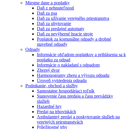
Miestne dane a poplatky
Daň z nehnuteľností
Daň za psa
Daň za užívanie verejného priestranstva
Daň za ubytovanie
Daň za predajné automaty
Daň za nevýherné hracie stroje
Poplatok za komunálne odpady a drobné
stavebné odpady
Odpady
Informácie ohľadom poplatkov a prihlásenia sa k
poplatku za odpad
Informácie o nakladaní s odpadom
Zberný dvor
Harmonogramy zberu a vývozu odpadu
Úroveň vytriedenia odpadu
Podnikanie, obchod a služby
Samostatne hospodáriaci roľník
Stanovenie času predaja a času prevádzky
služieb
Hazardné hry
Predaj na trhoviskách
Ambulantný predaj a poskytovanie služieb na
verejných priestranstvách
Príležitostné trhy