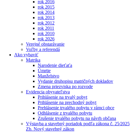
rok 2016
rok 2015
rok 2014
rok 2013
rok 2012
rok 2011
rok 2010
rok 2026
Verejné obstarávanie
Voľby a referendá
Ako vybaviť
Matrika
Narodenie dieťaťa
Úmrtie
Manželstvo
Vydanie druhopisu matričných dokladov
Zmena priezviska po rozvode
Evidencia obyvateľstva
Prihlásenie na trvalý pobyt
Prihlásenie na prechodný pobyt
Prehlásenie trvalého pobytu v rámci obce
Odhlásenie z trvalého pobytu
Zrušenie trvalého pobytu na návrh občana
Výstavba a stavebný poriadok podľa zákona č. 25⁄2025
Zb. Nový stavebný zákon