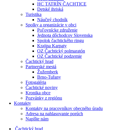
HC TATRÍN ČACHTICE
Detské ihriská
Turistika
Náučný chodník
Spolky a organizácie v obci
Poľovnícke združenie
Jednota dôchodcov Slovenska
Spolok čachtického ringu
Krajina Karpaty
OZ Čachtický polmaratón
OZ Čachtické podzemie
Čachtický hrad
Partnerské mestá
Žužemberk
Brno-Tuřany
Fotogaléria
Čachtické noviny
Kronika obce
Pozvánky z regiónu
Kontakty
Kontakty na pracovníkov obecného úradu
Adresa na nahlasovanie porúch
Napíšte nám
Čachtický hrad