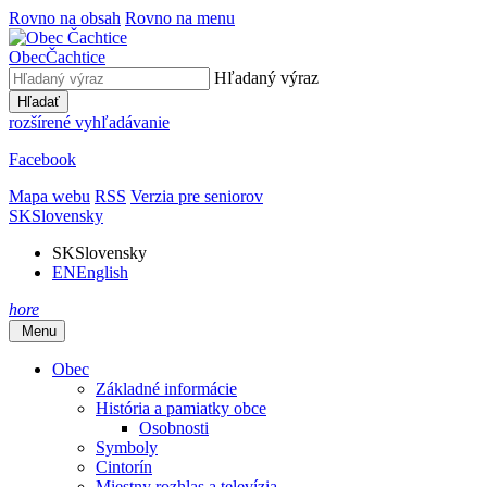
Rovno na obsah
Rovno na menu
Obec
Čachtice
Hľadaný výraz
Hľadať
rozšírené vyhľadávanie
Facebook
Mapa webu
RSS
Verzia pre seniorov
SK
Slovensky
SK
Slovensky
EN
English
hore
Menu
Obec
Základné informácie
História a pamiatky obce
Osobnosti
Symboly
Cintorín
Miestny rozhlas a televízia