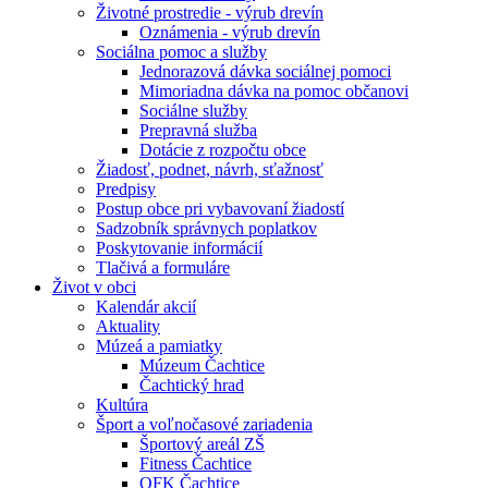
Životné prostredie - výrub drevín
Oznámenia - výrub drevín
Sociálna pomoc a služby
Jednorazová dávka sociálnej pomoci
Mimoriadna dávka na pomoc občanovi
Sociálne služby
Prepravná služba
Dotácie z rozpočtu obce
Žiadosť, podnet, návrh, sťažnosť
Predpisy
Postup obce pri vybavovaní žiadostí
Sadzobník správnych poplatkov
Poskytovanie informácií
Tlačivá a formuláre
Život v obci
Kalendár akcií
Aktuality
Múzeá a pamiatky
Múzeum Čachtice
Čachtický hrad
Kultúra
Šport a voľnočasové zariadenia
Športový areál ZŠ
Fitness Čachtice
OFK Čachtice