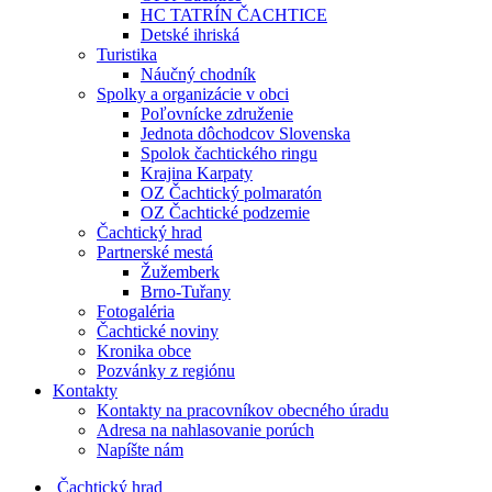
HC TATRÍN ČACHTICE
Detské ihriská
Turistika
Náučný chodník
Spolky a organizácie v obci
Poľovnícke združenie
Jednota dôchodcov Slovenska
Spolok čachtického ringu
Krajina Karpaty
OZ Čachtický polmaratón
OZ Čachtické podzemie
Čachtický hrad
Partnerské mestá
Žužemberk
Brno-Tuřany
Fotogaléria
Čachtické noviny
Kronika obce
Pozvánky z regiónu
Kontakty
Kontakty na pracovníkov obecného úradu
Adresa na nahlasovanie porúch
Napíšte nám
Čachtický hrad