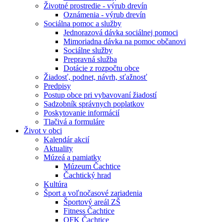
Životné prostredie - výrub drevín
Oznámenia - výrub drevín
Sociálna pomoc a služby
Jednorazová dávka sociálnej pomoci
Mimoriadna dávka na pomoc občanovi
Sociálne služby
Prepravná služba
Dotácie z rozpočtu obce
Žiadosť, podnet, návrh, sťažnosť
Predpisy
Postup obce pri vybavovaní žiadostí
Sadzobník správnych poplatkov
Poskytovanie informácií
Tlačivá a formuláre
Život v obci
Kalendár akcií
Aktuality
Múzeá a pamiatky
Múzeum Čachtice
Čachtický hrad
Kultúra
Šport a voľnočasové zariadenia
Športový areál ZŠ
Fitness Čachtice
OFK Čachtice