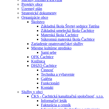
Projekty obce
Územný plán
Strategické dokumenty
Organizácie obce
Školstvo
Základná škola Štvrtej sednice Tatrína
Základná umelecká škola Čachtice
Materská škola Čachtice
Súkromná materská škola Čachtice
Zariadenie opatrovateľskej služby
Miestne kultúrne stredisko
Sami sebe
OFK Čachtice
Knižnica
DHZO Čachtice
Činnosť
Technika a vybavenie
Galéria
Funkcionári
Kontakt
Služby v obci
ČKS - Čachtická kanalizačná spoločnosť, s.r.o.
Informačný leták
Fakturácia a cenník