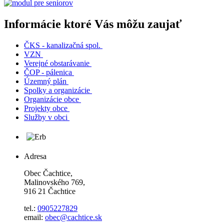
Informácie ktoré Vás môžu zaujať
ČKS - kanalizačná spol.
VZN
Verejné obstarávanie
ČOP - pálenica
Územný plán
Spolky a organizácie
Organizácie obce
Projekty obce
Služby v obci
Adresa
Obec Čachtice,
Malinovského 769,
916 21 Čachtice
tel.:
0905227829
email:
obec@cachtice.sk