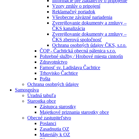
Informácie pre žiadateľov o pripojenie
Vzory zmlúv o pripojení
Reklamačný poriadok
Všeobecne záväzné nariadenia
Zverejňovanie dokumenty a zmluvy –
ČKS kanalizácia
Zverejňovanie dokumenty a zmluvy –
ČKS zberová spoločnosť
Ochrana osobných údajov ČKS, s.r.o.
ČOP - Čachtická obecná pálenica s.r.o.
Pohrebné služby ⁄ Hrobové miesta cintorín
Zdravotníctvo
Farnosť sv. Ladislava Čachtice
Trhovisko Čachtice
Pošta
Ochrana osobných údajov
Samospráva
Úradná tabuľa
Starostka obce
Zástupca starostky
Majetkové priznania starostky obce
Obecné zastupiteľstvo
Poslanci
Zasadnutia OZ
Materiály k OZ