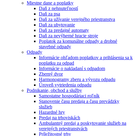
Miestne dane a poplatky
Daň z nehnuteľností
Daň za psa
Daň za užívanie verejného priestranstva
Daň za ubytovanie
Daň za predajné automaty
Daň za nevýherné hracie stroje
Poplatok za komunálne odpady a drobné
stavebné odpady
Odpady
Informácie ohľadom poplatkov a prihlásenia sa k
poplatku za odpad
Informácie o nakladaní s odpadom
Zberný dvor
Harmonogramy zberu a vývozu odpadu
Úroveň vytriedenia odpadu
Podnikanie, obchod a služby
Samostatne hospodáriaci roľník
Stanovenie času predaja a času prevádzky
služieb
Hazardné hry
Predaj na trhoviskách
Ambulantný predaj a poskytovanie služieb na
verejných priestranstvách
Príležitostné trhy