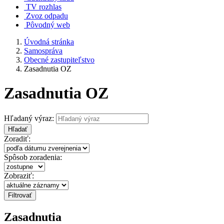
TV rozhlas
Zvoz odpadu
Pôvodný web
Úvodná stránka
Samospráva
Obecné zastupiteľstvo
Zasadnutia OZ
Zasadnutia OZ
Hľadaný výraz:
Hľadať
Zoradiť:
Spôsob zoradenia:
Zobraziť:
Zasadnutia