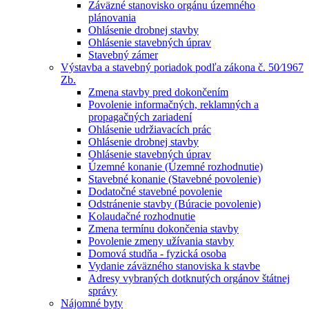
Záväzné stanovisko orgánu územného
plánovania
Ohlásenie drobnej stavby
Ohlásenie stavebných úprav
Stavebný zámer
Výstavba a stavebný poriadok podľa zákona č. 50⁄1967
Zb.
Zmena stavby pred dokončením
Povolenie informačných, reklamných a
propagačných zariadení
Ohlásenie udržiavacích prác
Ohlásenie drobnej stavby
Ohlásenie stavebných úprav
Územné konanie (Územné rozhodnutie)
Stavebné konanie (Stavebné povolenie)
Dodatočné stavebné povolenie
Odstránenie stavby (Búracie povolenie)
Kolaudačné rozhodnutie
Zmena termínu dokončenia stavby
Povolenie zmeny užívania stavby
Domová studňa - fyzická osoba
Vydanie záväzného stanoviska k stavbe
Adresy vybraných dotknutých orgánov štátnej
správy
Nájomné byty