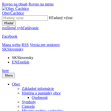
Rovno na obsah
Rovno na menu
Obec
Čachtice
Hľadaný výraz
Hľadať
rozšírené vyhľadávanie
Facebook
Mapa webu
RSS
Verzia pre seniorov
SK
Slovensky
SK
Slovensky
EN
English
hore
Menu
Obec
Základné informácie
História a pamiatky obce
Osobnosti
Symboly
Cintorín
Miestny rozhlas a televízia