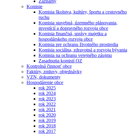
Záznamy
Komisie
Komisia školstva, kultúry, športu a cestovného
ruchu
Komisia stavebná, územného plánovania,
investícií a dopravného rozvoja obce
Komisia finančná, správy majetku a
hospodárskeho rozvoja obce
Komisia pre ochranu životného prostredia
Komisia sociálna, zdravotná a rozvoja bývania
Komisia na ochranu verejného záujmu
Zasadnutia komisií OZ
Kontrolná činnosť obce
Faktúry, zmluvy, objednávky
VZN, dokumenty
Hospodárenie obce
rok 2025
rok 2024
rok 2023
rok 2022
rok 2021
rok 2020
rok 2019
rok 2018
rok 2017