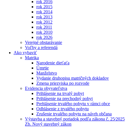
rok 2016
rok 2015
rok 2014
rok 2013
rok 2012
rok 2011
rok 2010
rok 2026
Verejné obstarávanie
Voľby a referendá
Ako vybaviť
Matrika
Narodenie dieťaťa
Úmrtie
Manželstvo
Vydanie druhopisu matričných dokladov
Zmena priezviska po rozvode
Evidencia obyvateľstva
Prihlásenie na trvalý pobyt
Prihlásenie na prechodný pobyt
Prehlásenie trvalého pobytu v rámci obce
Odhlásenie z trvalého pobytu
Zrušenie trvalého pobytu na návrh občana
Výstavba a stavebný poriadok podľa zákona č. 25⁄2025
Zb. Nový stavebný zákon