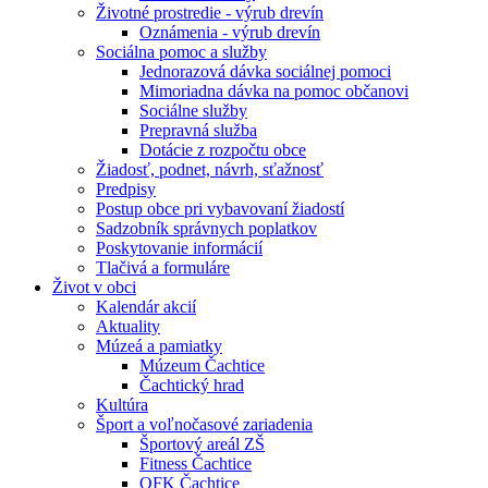
Životné prostredie - výrub drevín
Oznámenia - výrub drevín
Sociálna pomoc a služby
Jednorazová dávka sociálnej pomoci
Mimoriadna dávka na pomoc občanovi
Sociálne služby
Prepravná služba
Dotácie z rozpočtu obce
Žiadosť, podnet, návrh, sťažnosť
Predpisy
Postup obce pri vybavovaní žiadostí
Sadzobník správnych poplatkov
Poskytovanie informácií
Tlačivá a formuláre
Život v obci
Kalendár akcií
Aktuality
Múzeá a pamiatky
Múzeum Čachtice
Čachtický hrad
Kultúra
Šport a voľnočasové zariadenia
Športový areál ZŠ
Fitness Čachtice
OFK Čachtice