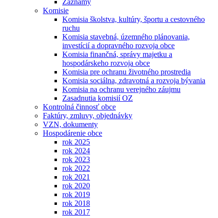
Záznamy
Komisie
Komisia školstva, kultúry, športu a cestovného
ruchu
Komisia stavebná, územného plánovania,
investícií a dopravného rozvoja obce
Komisia finančná, správy majetku a
hospodárskeho rozvoja obce
Komisia pre ochranu životného prostredia
Komisia sociálna, zdravotná a rozvoja bývania
Komisia na ochranu verejného záujmu
Zasadnutia komisií OZ
Kontrolná činnosť obce
Faktúry, zmluvy, objednávky
VZN, dokumenty
Hospodárenie obce
rok 2025
rok 2024
rok 2023
rok 2022
rok 2021
rok 2020
rok 2019
rok 2018
rok 2017