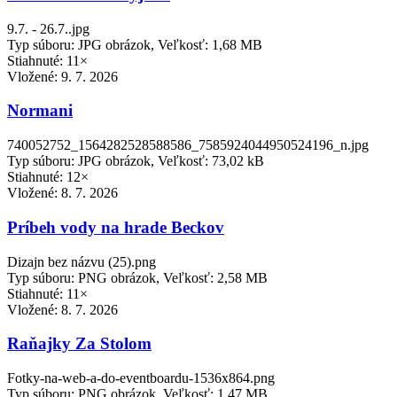
9.7. - 26.7..jpg
Typ súboru: JPG obrázok, Veľkosť: 1,68 MB
Stiahnuté: 11×
Vložené:
9. 7. 2026
Normani
740052752_1564282528588586_7585924044950524196_n.jpg
Typ súboru: JPG obrázok, Veľkosť: 73,02 kB
Stiahnuté: 12×
Vložené:
8. 7. 2026
Príbeh vody na hrade Beckov
Dizajn bez názvu (25).png
Typ súboru: PNG obrázok, Veľkosť: 2,58 MB
Stiahnuté: 11×
Vložené:
8. 7. 2026
Raňajky Za Stolom
Fotky-na-web-a-do-eventboardu-1536x864.png
Typ súboru: PNG obrázok, Veľkosť: 1,47 MB