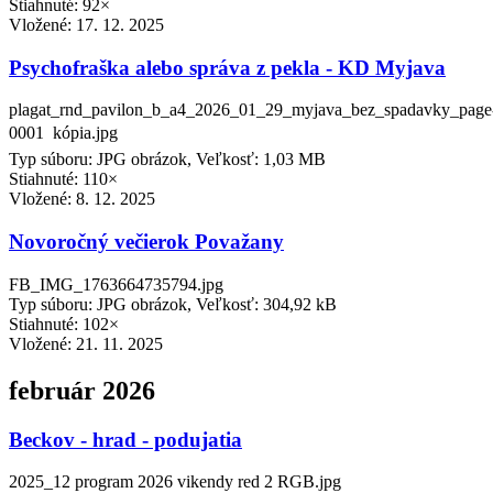
Stiahnuté: 92×
Vložené:
17. 12. 2025
Psychofraška alebo správa z pekla - KD Myjava
plagat_rnd_pavilon_b_a4_2026_01_29_myjava_bez_spadavky_page
0001  kópia.jpg
Typ súboru: JPG obrázok, Veľkosť: 1,03 MB
Stiahnuté: 110×
Vložené:
8. 12. 2025
Novoročný večierok Považany
FB_IMG_1763664735794.jpg
Typ súboru: JPG obrázok, Veľkosť: 304,92 kB
Stiahnuté: 102×
Vložené:
21. 11. 2025
február 2026
Beckov - hrad - podujatia
2025_12 program 2026 vikendy red 2 RGB.jpg