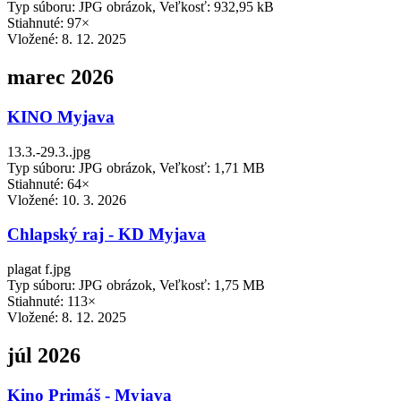
Typ súboru: JPG obrázok, Veľkosť: 932,95 kB
Stiahnuté: 97×
Vložené:
8. 12. 2025
marec 2026
KINO Myjava
13.3.-29.3..jpg
Typ súboru: JPG obrázok, Veľkosť: 1,71 MB
Stiahnuté: 64×
Vložené:
10. 3. 2026
Chlapský raj - KD Myjava
plagat f.jpg
Typ súboru: JPG obrázok, Veľkosť: 1,75 MB
Stiahnuté: 113×
Vložené:
8. 12. 2025
júl 2026
Kino Primáš - Myjava