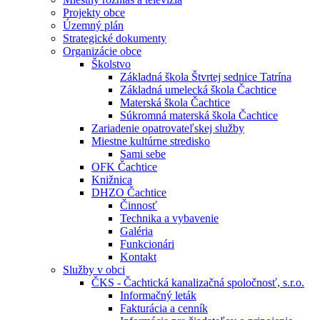
Projekty obce
Územný plán
Strategické dokumenty
Organizácie obce
Školstvo
Základná škola Štvrtej sednice Tatrína
Základná umelecká škola Čachtice
Materská škola Čachtice
Súkromná materská škola Čachtice
Zariadenie opatrovateľskej služby
Miestne kultúrne stredisko
Sami sebe
OFK Čachtice
Knižnica
DHZO Čachtice
Činnosť
Technika a vybavenie
Galéria
Funkcionári
Kontakt
Služby v obci
ČKS - Čachtická kanalizačná spoločnosť, s.r.o.
Informačný leták
Fakturácia a cenník