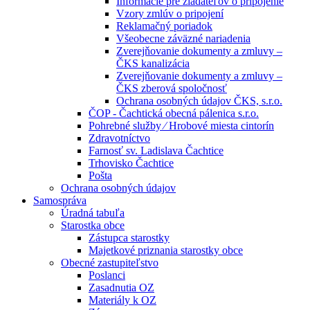
Informácie pre žiadateľov o pripojenie
Vzory zmlúv o pripojení
Reklamačný poriadok
Všeobecne záväzné nariadenia
Zverejňovanie dokumenty a zmluvy –
ČKS kanalizácia
Zverejňovanie dokumenty a zmluvy –
ČKS zberová spoločnosť
Ochrana osobných údajov ČKS, s.r.o.
ČOP - Čachtická obecná pálenica s.r.o.
Pohrebné služby ⁄ Hrobové miesta cintorín
Zdravotníctvo
Farnosť sv. Ladislava Čachtice
Trhovisko Čachtice
Pošta
Ochrana osobných údajov
Samospráva
Úradná tabuľa
Starostka obce
Zástupca starostky
Majetkové priznania starostky obce
Obecné zastupiteľstvo
Poslanci
Zasadnutia OZ
Materiály k OZ