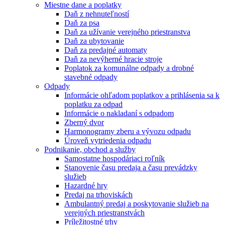
Miestne dane a poplatky
Daň z nehnuteľností
Daň za psa
Daň za užívanie verejného priestranstva
Daň za ubytovanie
Daň za predajné automaty
Daň za nevýherné hracie stroje
Poplatok za komunálne odpady a drobné
stavebné odpady
Odpady
Informácie ohľadom poplatkov a prihlásenia sa k
poplatku za odpad
Informácie o nakladaní s odpadom
Zberný dvor
Harmonogramy zberu a vývozu odpadu
Úroveň vytriedenia odpadu
Podnikanie, obchod a služby
Samostatne hospodáriaci roľník
Stanovenie času predaja a času prevádzky
služieb
Hazardné hry
Predaj na trhoviskách
Ambulantný predaj a poskytovanie služieb na
verejných priestranstvách
Príležitostné trhy