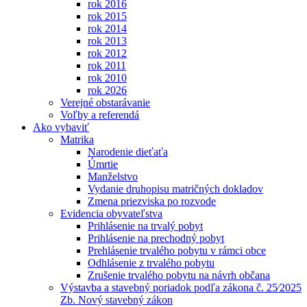
rok 2016
rok 2015
rok 2014
rok 2013
rok 2012
rok 2011
rok 2010
rok 2026
Verejné obstarávanie
Voľby a referendá
Ako vybaviť
Matrika
Narodenie dieťaťa
Úmrtie
Manželstvo
Vydanie druhopisu matričných dokladov
Zmena priezviska po rozvode
Evidencia obyvateľstva
Prihlásenie na trvalý pobyt
Prihlásenie na prechodný pobyt
Prehlásenie trvalého pobytu v rámci obce
Odhlásenie z trvalého pobytu
Zrušenie trvalého pobytu na návrh občana
Výstavba a stavebný poriadok podľa zákona č. 25⁄2025
Zb. Nový stavebný zákon