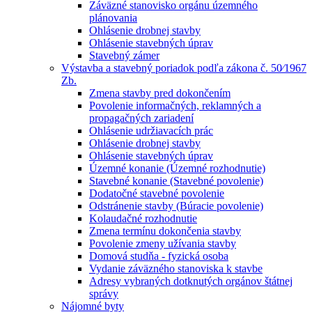
Záväzné stanovisko orgánu územného
plánovania
Ohlásenie drobnej stavby
Ohlásenie stavebných úprav
Stavebný zámer
Výstavba a stavebný poriadok podľa zákona č. 50⁄1967
Zb.
Zmena stavby pred dokončením
Povolenie informačných, reklamných a
propagačných zariadení
Ohlásenie udržiavacích prác
Ohlásenie drobnej stavby
Ohlásenie stavebných úprav
Územné konanie (Územné rozhodnutie)
Stavebné konanie (Stavebné povolenie)
Dodatočné stavebné povolenie
Odstránenie stavby (Búracie povolenie)
Kolaudačné rozhodnutie
Zmena termínu dokončenia stavby
Povolenie zmeny užívania stavby
Domová studňa - fyzická osoba
Vydanie záväzného stanoviska k stavbe
Adresy vybraných dotknutých orgánov štátnej
správy
Nájomné byty