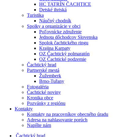
HC TATRÍN ČACHTICE
Detské ihriská
Turistika
Náučný chodník
Spolky a organizácie v obci
Poľovnícke združenie
Jednota dôchodcov Slovenska
Spolok čachtického ringu
Krajina Karpaty
OZ Čachtický polmaratón
OZ Čachtické podzemie
Čachtický hrad
Partnerské mestá
Žužemberk
Brno-Tuřany
Fotogaléria
Čachtické noviny
Kronika obce
Pozvánky z regiónu
Kontakty
Kontakty na pracovníkov obecného úradu
Adresa na nahlasovanie porúch
Napíšte nám
Čachtický hrad