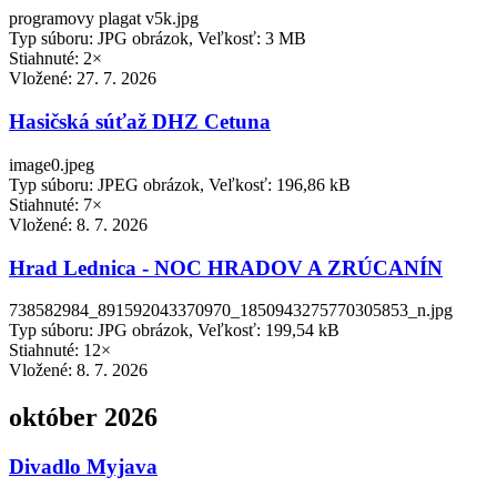
programovy plagat v5k.jpg
Typ súboru: JPG obrázok, Veľkosť: 3 MB
Stiahnuté: 2×
Vložené:
27. 7. 2026
Hasičská súťaž DHZ Cetuna
image0.jpeg
Typ súboru: JPEG obrázok, Veľkosť: 196,86 kB
Stiahnuté: 7×
Vložené:
8. 7. 2026
Hrad Lednica - NOC HRADOV A ZRÚCANÍN
738582984_891592043370970_1850943275770305853_n.jpg
Typ súboru: JPG obrázok, Veľkosť: 199,54 kB
Stiahnuté: 12×
Vložené:
8. 7. 2026
október 2026
Divadlo Myjava