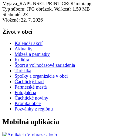
Myjava_RAPUNSEL PRINT CROP mini.jpg
Typ súboru: JPG obrázok, Veľkosť: 1,59 MB
Stiahnuté: 2×
Vložené:
22. 7. 2026
Život v obci
Kalendár akcií
Aktuality
Múzeá a pamiatky
Kultúra
Šport a voľnočasové zariadenia
Turistika
Spolky a organizácie v obci
Čachtický hrad
Partnerské mestá
Fotogaléria
Čachtické noviny
Kronika obce
Pozvánky z regiónu
Mobilná aplikácia