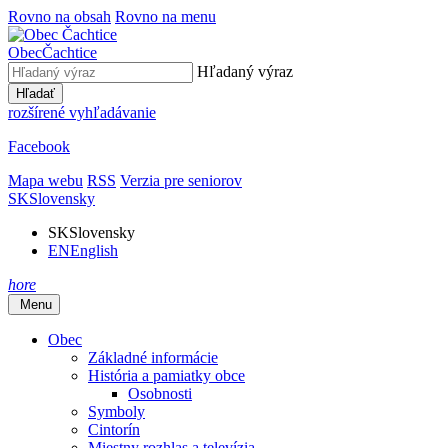
Rovno na obsah
Rovno na menu
Obec
Čachtice
Hľadaný výraz
Hľadať
rozšírené vyhľadávanie
Facebook
Mapa webu
RSS
Verzia pre seniorov
SK
Slovensky
SK
Slovensky
EN
English
hore
Menu
Obec
Základné informácie
História a pamiatky obce
Osobnosti
Symboly
Cintorín
Miestny rozhlas a televízia