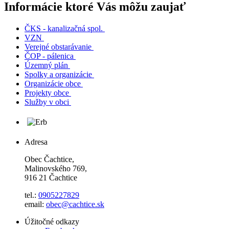
Informácie ktoré Vás môžu zaujať
ČKS - kanalizačná spol.
VZN
Verejné obstarávanie
ČOP - pálenica
Územný plán
Spolky a organizácie
Organizácie obce
Projekty obce
Služby v obci
Adresa
Obec Čachtice,
Malinovského 769,
916 21 Čachtice
tel.:
0905227829
email:
obec@cachtice.sk
Úžitočné odkazy