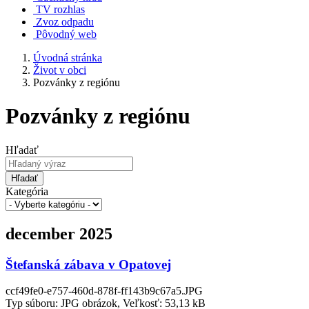
TV rozhlas
Zvoz odpadu
Pôvodný web
Úvodná stránka
Život v obci
Pozvánky z regiónu
Pozvánky z regiónu
Hľadať
Hľadať
Kategória
december 2025
Štefanská zábava v Opatovej
ccf49fe0-e757-460d-878f-ff143b9c67a5.JPG
Typ súboru: JPG obrázok, Veľkosť: 53,13 kB