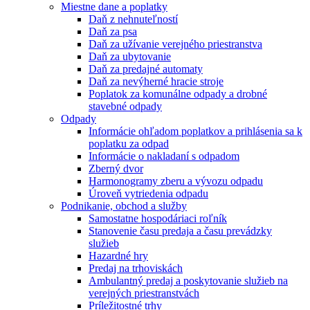
Miestne dane a poplatky
Daň z nehnuteľností
Daň za psa
Daň za užívanie verejného priestranstva
Daň za ubytovanie
Daň za predajné automaty
Daň za nevýherné hracie stroje
Poplatok za komunálne odpady a drobné
stavebné odpady
Odpady
Informácie ohľadom poplatkov a prihlásenia sa k
poplatku za odpad
Informácie o nakladaní s odpadom
Zberný dvor
Harmonogramy zberu a vývozu odpadu
Úroveň vytriedenia odpadu
Podnikanie, obchod a služby
Samostatne hospodáriaci roľník
Stanovenie času predaja a času prevádzky
služieb
Hazardné hry
Predaj na trhoviskách
Ambulantný predaj a poskytovanie služieb na
verejných priestranstvách
Príležitostné trhy