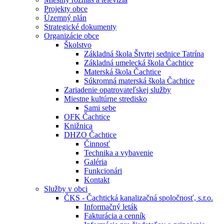
Projekty obce
Územný plán
Strategické dokumenty
Organizácie obce
Školstvo
Základná škola Štvrtej sednice Tatrína
Základná umelecká škola Čachtice
Materská škola Čachtice
Súkromná materská škola Čachtice
Zariadenie opatrovateľskej služby
Miestne kultúrne stredisko
Sami sebe
OFK Čachtice
Knižnica
DHZO Čachtice
Činnosť
Technika a vybavenie
Galéria
Funkcionári
Kontakt
Služby v obci
ČKS - Čachtická kanalizačná spoločnosť, s.r.o.
Informačný leták
Fakturácia a cenník