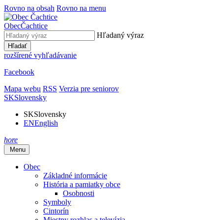
Rovno na obsah
Rovno na menu
Obec
Čachtice
Hľadaný výraz
Hľadať
rozšírené vyhľadávanie
Facebook
Mapa webu
RSS
Verzia pre seniorov
SK
Slovensky
SK
Slovensky
EN
English
hore
Menu
Obec
Základné informácie
História a pamiatky obce
Osobnosti
Symboly
Cintorín
Miestny rozhlas a televízia