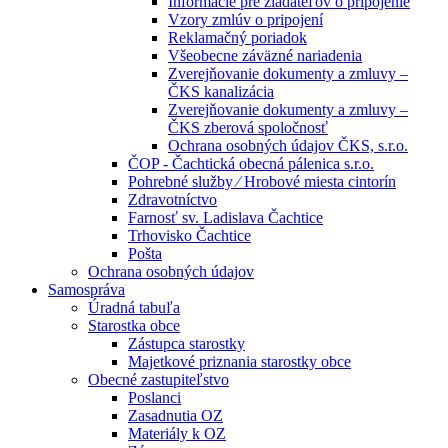
Informácie pre žiadateľov o pripojenie
Vzory zmlúv o pripojení
Reklamačný poriadok
Všeobecne záväzné nariadenia
Zverejňovanie dokumenty a zmluvy –
ČKS kanalizácia
Zverejňovanie dokumenty a zmluvy –
ČKS zberová spoločnosť
Ochrana osobných údajov ČKS, s.r.o.
ČOP - Čachtická obecná pálenica s.r.o.
Pohrebné služby ⁄ Hrobové miesta cintorín
Zdravotníctvo
Farnosť sv. Ladislava Čachtice
Trhovisko Čachtice
Pošta
Ochrana osobných údajov
Samospráva
Úradná tabuľa
Starostka obce
Zástupca starostky
Majetkové priznania starostky obce
Obecné zastupiteľstvo
Poslanci
Zasadnutia OZ
Materiály k OZ