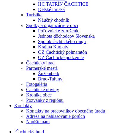
HC TATRÍN ČACHTICE
Detské ihriská
Turistika
Náučný chodník
Spolky a organizácie v obci
Poľovnícke združenie
Jednota dôchodcov Slovenska
Spolok čachtického ringu
Krajina Karpaty
OZ Čachtický polmaratón
OZ Čachtické podzemie
Čachtický hrad
Partnerské mestá
Žužemberk
Brno-Tuřany
Fotogaléria
Čachtické noviny
Kronika obce
Pozvánky z regiónu
Kontakty
Kontakty na pracovníkov obecného úradu
Adresa na nahlasovanie porúch
Napíšte nám
Čachtický hrad