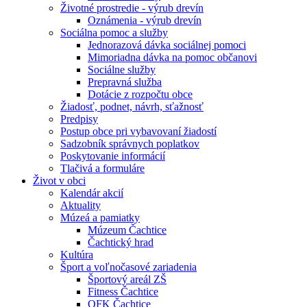
Životné prostredie - výrub drevín
Oznámenia - výrub drevín
Sociálna pomoc a služby
Jednorazová dávka sociálnej pomoci
Mimoriadna dávka na pomoc občanovi
Sociálne služby
Prepravná služba
Dotácie z rozpočtu obce
Žiadosť, podnet, návrh, sťažnosť
Predpisy
Postup obce pri vybavovaní žiadostí
Sadzobník správnych poplatkov
Poskytovanie informácií
Tlačivá a formuláre
Život v obci
Kalendár akcií
Aktuality
Múzeá a pamiatky
Múzeum Čachtice
Čachtický hrad
Kultúra
Šport a voľnočasové zariadenia
Športový areál ZŠ
Fitness Čachtice
OFK Čachtice