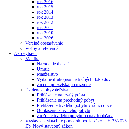
rok 2016
rok 2015
rok 2014
rok 2013
rok 2012
rok 2011
rok 2010
rok 2026
Verejné obstarávanie
Voľby a referendá
Ako vybaviť
Matrika
Narodenie dieťaťa
Úmrtie
Manželstvo
Vydanie druhopisu matričných dokladov
Zmena priezviska po rozvode
Evidencia obyvateľstva
Prihlásenie na trvalý pobyt
Prihlásenie na prechodný pobyt
Prehlásenie trvalého pobytu v rámci obce
Odhlásenie z trvalého pobytu
Zrušenie trvalého pobytu na návrh občana
Výstavba a stavebný poriadok podľa zákona č. 25⁄2025
Zb. Nový stavebný zákon