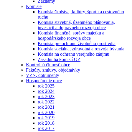
Záznamy
Komisie
Komisia školstva, kultúry, športu a cestovného
ruchu
Komisia stavebná, územného plánovania,
investícií a dopravného rozvoja obce
Komisia finančná, správy majetku a
hospodárskeho rozvoja obce
Komisia pre ochranu životného prostredia
Komisia sociálna, zdravotná a rozvoja bývania
Komisia na ochranu verejného záujmu
Zasadnutia komisií OZ
Kontrolná činnosť obce
Faktúry, zmluvy, objednávky
VZN, dokumenty
Hospodárenie obce
rok 2025
rok 2024
rok 2023
rok 2022
rok 2021
rok 2020
rok 2019
rok 2018
rok 2017