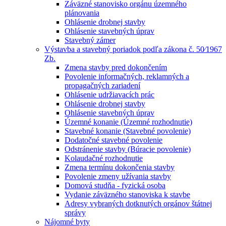
Záväzné stanovisko orgánu územného
plánovania
Ohlásenie drobnej stavby
Ohlásenie stavebných úprav
Stavebný zámer
Výstavba a stavebný poriadok podľa zákona č. 50⁄1967
Zb.
Zmena stavby pred dokončením
Povolenie informačných, reklamných a
propagačných zariadení
Ohlásenie udržiavacích prác
Ohlásenie drobnej stavby
Ohlásenie stavebných úprav
Územné konanie (Územné rozhodnutie)
Stavebné konanie (Stavebné povolenie)
Dodatočné stavebné povolenie
Odstránenie stavby (Búracie povolenie)
Kolaudačné rozhodnutie
Zmena termínu dokončenia stavby
Povolenie zmeny užívania stavby
Domová studňa - fyzická osoba
Vydanie záväzného stanoviska k stavbe
Adresy vybraných dotknutých orgánov štátnej
správy
Nájomné byty