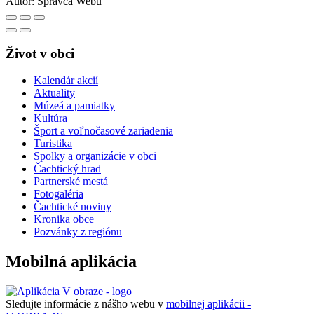
Autor:
Správca Webu
Život v obci
Kalendár akcií
Aktuality
Múzeá a pamiatky
Kultúra
Šport a voľnočasové zariadenia
Turistika
Spolky a organizácie v obci
Čachtický hrad
Partnerské mestá
Fotogaléria
Čachtické noviny
Kronika obce
Pozvánky z regiónu
Mobilná aplikácia
Sledujte informácie z nášho webu v
mobilnej aplikácii -