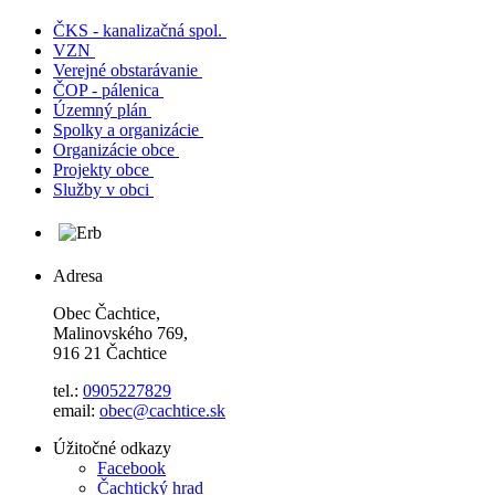
ČKS - kanalizačná spol.
VZN
Verejné obstarávanie
ČOP - pálenica
Územný plán
Spolky a organizácie
Organizácie obce
Projekty obce
Služby v obci
Adresa
Obec Čachtice,
Malinovského 769,
916 21 Čachtice
tel.:
0905227829
email:
obec@cachtice.sk
Úžitočné odkazy
Facebook
Čachtický hrad