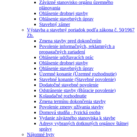
Záväzné stanovisko orgánu územného
plánovania
Ohlásenie drobnej stavby
Ohlásenie stavebných úprav
Stavebný zámer
Výstavba a stavebný poriadok podľa zákona č. 50⁄1967
Zb.
Zmena stavby pred dokončením
Povolenie informačných, reklamných a
propagačných zariadení
Ohlásenie udržiavacích prác
Ohlásenie drobnej stavby
Ohlásenie stavebných úprav
Územné konanie (Územné rozhodnutie)
Stavebné konanie (Stavebné povolenie)
Dodatočné stavebné povolenie
Odstránenie stavby (Búracie povolenie)
Kolaudačné rozhodnutie
Zmena termínu dokončenia stavby
Povolenie zmeny užívania stavby
Domová studňa - fyzická osoba
Vydanie záväzného stanoviska k stavbe
Adresy vybraných dotknutých orgánov štátnej
správy
Nájomné byty