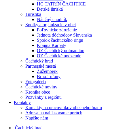
HC TATRÍN ČACHTICE
Detské ihriská
Turistika
Náučný chodník
Spolky a organizácie v obci
Poľovnícke združenie
Jednota dôchodcov Slovenska
Spolok čachtického ringu
Krajina Karpaty
OZ Čachtický polmaratón
OZ Čachtické podzemie
Čachtický hrad
Partnerské mestá
Žužemberk
Brno-Tuřany
Fotogaléria
Čachtické noviny
Kronika obce
Pozvánky z regiónu
Kontakty
Kontakty na pracovníkov obecného úradu
Adresa na nahlasovanie porúch
Napíšte nám
Čachtický hrad