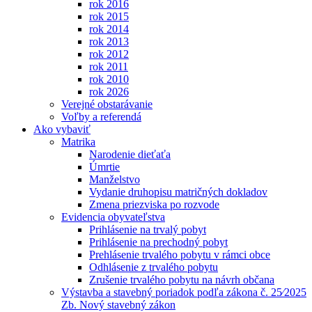
rok 2016
rok 2015
rok 2014
rok 2013
rok 2012
rok 2011
rok 2010
rok 2026
Verejné obstarávanie
Voľby a referendá
Ako vybaviť
Matrika
Narodenie dieťaťa
Úmrtie
Manželstvo
Vydanie druhopisu matričných dokladov
Zmena priezviska po rozvode
Evidencia obyvateľstva
Prihlásenie na trvalý pobyt
Prihlásenie na prechodný pobyt
Prehlásenie trvalého pobytu v rámci obce
Odhlásenie z trvalého pobytu
Zrušenie trvalého pobytu na návrh občana
Výstavba a stavebný poriadok podľa zákona č. 25⁄2025
Zb. Nový stavebný zákon