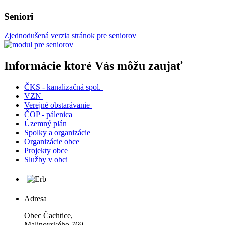
Seniori
Zjednodušená verzia stránok pre seniorov
Informácie ktoré Vás môžu zaujať
ČKS - kanalizačná spol.
VZN
Verejné obstarávanie
ČOP - pálenica
Územný plán
Spolky a organizácie
Organizácie obce
Projekty obce
Služby v obci
Adresa
Obec Čachtice,
Malinovského 769,