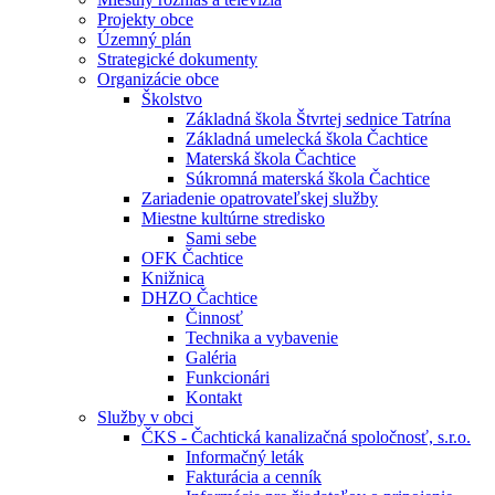
Projekty obce
Územný plán
Strategické dokumenty
Organizácie obce
Školstvo
Základná škola Štvrtej sednice Tatrína
Základná umelecká škola Čachtice
Materská škola Čachtice
Súkromná materská škola Čachtice
Zariadenie opatrovateľskej služby
Miestne kultúrne stredisko
Sami sebe
OFK Čachtice
Knižnica
DHZO Čachtice
Činnosť
Technika a vybavenie
Galéria
Funkcionári
Kontakt
Služby v obci
ČKS - Čachtická kanalizačná spoločnosť, s.r.o.
Informačný leták
Fakturácia a cenník