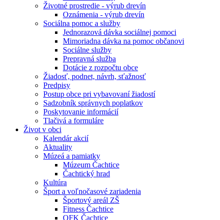
Životné prostredie - výrub drevín
Oznámenia - výrub drevín
Sociálna pomoc a služby
Jednorazová dávka sociálnej pomoci
Mimoriadna dávka na pomoc občanovi
Sociálne služby
Prepravná služba
Dotácie z rozpočtu obce
Žiadosť, podnet, návrh, sťažnosť
Predpisy
Postup obce pri vybavovaní žiadostí
Sadzobník správnych poplatkov
Poskytovanie informácií
Tlačivá a formuláre
Život v obci
Kalendár akcií
Aktuality
Múzeá a pamiatky
Múzeum Čachtice
Čachtický hrad
Kultúra
Šport a voľnočasové zariadenia
Športový areál ZŠ
Fitness Čachtice
OFK Čachtice