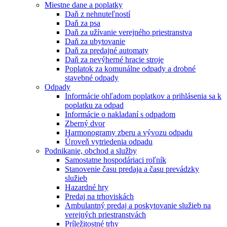
Miestne dane a poplatky
Daň z nehnuteľností
Daň za psa
Daň za užívanie verejného priestranstva
Daň za ubytovanie
Daň za predajné automaty
Daň za nevýherné hracie stroje
Poplatok za komunálne odpady a drobné
stavebné odpady
Odpady
Informácie ohľadom poplatkov a prihlásenia sa k
poplatku za odpad
Informácie o nakladaní s odpadom
Zberný dvor
Harmonogramy zberu a vývozu odpadu
Úroveň vytriedenia odpadu
Podnikanie, obchod a služby
Samostatne hospodáriaci roľník
Stanovenie času predaja a času prevádzky
služieb
Hazardné hry
Predaj na trhoviskách
Ambulantný predaj a poskytovanie služieb na
verejných priestranstvách
Príležitostné trhy