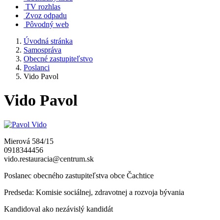
TV rozhlas
Zvoz odpadu
Pôvodný web
Úvodná stránka
Samospráva
Obecné zastupiteľstvo
Poslanci
Vido Pavol
Vido Pavol
Mierová 584/15
0918344456
vido.restauracia@centrum.sk
Poslanec obecného zastupiteľstva obce Čachtice
Predseda: Komisie sociálnej, zdravotnej a rozvoja bývania
Kandidoval ako nezávislý kandidát