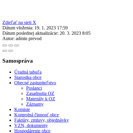
Zdieľať na sieti X
Dátum vloženia:
19. 1. 2023 17:59
Dátum poslednej aktualizácie:
20. 3. 2023 8:05
Autor:
admin prevod
Samospráva
Úradná tabuľa
Starostka obce
Obecné zastupiteľstvo
Poslanci
Zasadnutia OZ
Materiály k OZ
Záznamy
Komisie
Kontrolná činnosť obce
Faktúry, zmluvy, objednávky
VZN, dokumenty
Hospodárenie obce