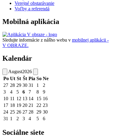
Verejné obstarávanie
Voľby a referendá
Mobilná aplikácia
Sledujte informácie z nášho webu v
mobilnej aplikácii -
V OBRAZE.
Kalendár
August
2026
Po
Ut
St
Št
Pia
So
Ne
27
28
29
30
31
1
2
3
4
5
6
7
8
9
10
11
12
13
14
15
16
17
18
19
20
21
22
23
24
25
26
27
28
29
30
31
1
2
3
4
5
6
Sociálne siete