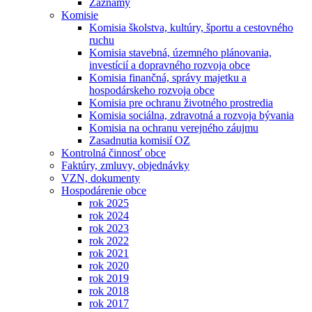
Záznamy
Komisie
Komisia školstva, kultúry, športu a cestovného
ruchu
Komisia stavebná, územného plánovania,
investícií a dopravného rozvoja obce
Komisia finančná, správy majetku a
hospodárskeho rozvoja obce
Komisia pre ochranu životného prostredia
Komisia sociálna, zdravotná a rozvoja bývania
Komisia na ochranu verejného záujmu
Zasadnutia komisií OZ
Kontrolná činnosť obce
Faktúry, zmluvy, objednávky
VZN, dokumenty
Hospodárenie obce
rok 2025
rok 2024
rok 2023
rok 2022
rok 2021
rok 2020
rok 2019
rok 2018
rok 2017