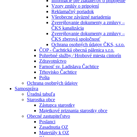
Informácie pre žiadateľov o pripojenie
Vzory zmlúv o pripojení
Reklamačný poriadok
Všeobecne záväzné nariadenia
Zverejňovanie dokumenty a zmluvy –
ČKS kanalizácia
Zverejňovanie dokumenty a zmluvy –
ČKS zberová spoločnosť
Ochrana osobných údajov ČKS, s.r.o.
ČOP - Čachtická obecná pálenica s.r.o.
Pohrebné služby ⁄ Hrobové miesta cintorín
Zdravotníctvo
Farnosť sv. Ladislava Čachtice
Trhovisko Čachtice
Pošta
Ochrana osobných údajov
Samospráva
Úradná tabuľa
Starostka obce
Zástupca starostky
Majetkové priznania starostky obce
Obecné zastupiteľstvo
Poslanci
Zasadnutia OZ
Materiály k OZ