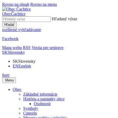
Rovno na obsah
Rovno na menu
Obec
Čachtice
Hľadaný výraz
Hľadať
rozšírené vyhľadávanie
Facebook
Mapa webu
RSS
Verzia pre seniorov
SK
Slovensky
SK
Slovensky
EN
English
hore
Menu
Obec
Základné informácie
História a pamiatky obce
Osobnosti
Symboly
Cintorín
Miestny rozhlas a televízia