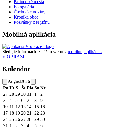
Partnerské mestá
Fotogaléria
Čachtické noviny
Kronika obce
Pozvánky z regiónu
Mobilná aplikácia
Sledujte informácie z nášho webu v
mobilnej aplikácii -
V OBRAZE.
Kalendár
August
2026
Po
Ut
St
Št
Pia
So
Ne
27
28
29
30
31
1
2
3
4
5
6
7
8
9
10
11
12
13
14
15
16
17
18
19
20
21
22
23
24
25
26
27
28
29
30
31
1
2
3
4
5
6