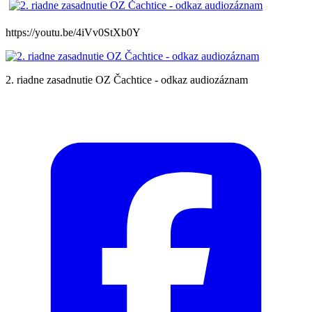
https://youtu.be/4iVv0StXb0Y
2. riadne zasadnutie OZ Čachtice - odkaz audiozáznam