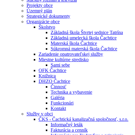
Projekty obce
Územný plán
Strategické dokumenty
Organizácie obce
Školstvo
Základná škola Štvrtej sednice Tatrína
Základná umelecká škola Čachtice
Materská škola Čachtice
Súkromná materská škola Čachtice
Zariadenie opatrovateľskej služby
Miestne kultúrne stredisko
Sami sebe
OFK Čachtice
Knižnica
DHZO Čachtice
Činnosť
Technika a vybavenie
Galéria
Funkcionári
Kontakt
Služby v obci
ČKS - Čachtická kanalizačná spoločnosť, s.r.o.
Informačný leták
Fakturácia a cenník