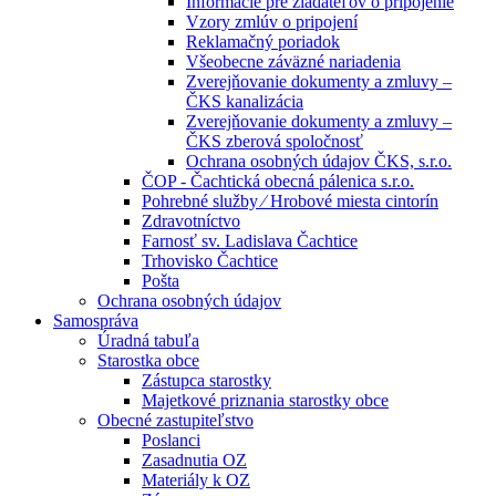
Informácie pre žiadateľov o pripojenie
Vzory zmlúv o pripojení
Reklamačný poriadok
Všeobecne záväzné nariadenia
Zverejňovanie dokumenty a zmluvy –
ČKS kanalizácia
Zverejňovanie dokumenty a zmluvy –
ČKS zberová spoločnosť
Ochrana osobných údajov ČKS, s.r.o.
ČOP - Čachtická obecná pálenica s.r.o.
Pohrebné služby ⁄ Hrobové miesta cintorín
Zdravotníctvo
Farnosť sv. Ladislava Čachtice
Trhovisko Čachtice
Pošta
Ochrana osobných údajov
Samospráva
Úradná tabuľa
Starostka obce
Zástupca starostky
Majetkové priznania starostky obce
Obecné zastupiteľstvo
Poslanci
Zasadnutia OZ
Materiály k OZ