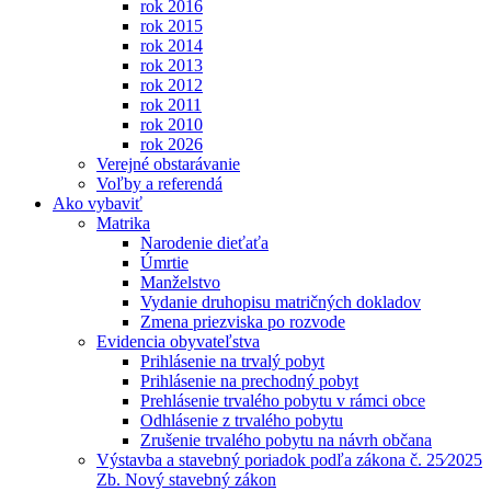
rok 2016
rok 2015
rok 2014
rok 2013
rok 2012
rok 2011
rok 2010
rok 2026
Verejné obstarávanie
Voľby a referendá
Ako vybaviť
Matrika
Narodenie dieťaťa
Úmrtie
Manželstvo
Vydanie druhopisu matričných dokladov
Zmena priezviska po rozvode
Evidencia obyvateľstva
Prihlásenie na trvalý pobyt
Prihlásenie na prechodný pobyt
Prehlásenie trvalého pobytu v rámci obce
Odhlásenie z trvalého pobytu
Zrušenie trvalého pobytu na návrh občana
Výstavba a stavebný poriadok podľa zákona č. 25⁄2025
Zb. Nový stavebný zákon