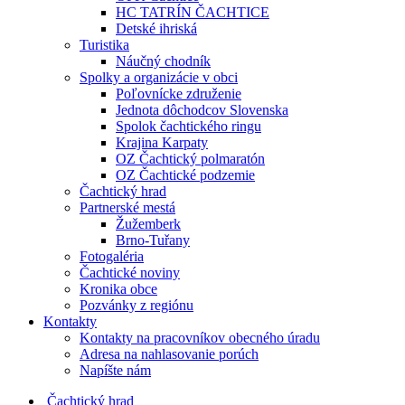
HC TATRÍN ČACHTICE
Detské ihriská
Turistika
Náučný chodník
Spolky a organizácie v obci
Poľovnícke združenie
Jednota dôchodcov Slovenska
Spolok čachtického ringu
Krajina Karpaty
OZ Čachtický polmaratón
OZ Čachtické podzemie
Čachtický hrad
Partnerské mestá
Žužemberk
Brno-Tuřany
Fotogaléria
Čachtické noviny
Kronika obce
Pozvánky z regiónu
Kontakty
Kontakty na pracovníkov obecného úradu
Adresa na nahlasovanie porúch
Napíšte nám
Čachtický hrad