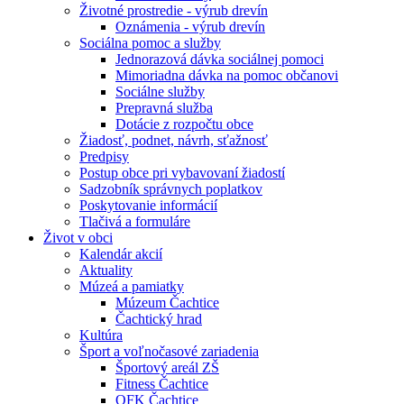
Životné prostredie - výrub drevín
Oznámenia - výrub drevín
Sociálna pomoc a služby
Jednorazová dávka sociálnej pomoci
Mimoriadna dávka na pomoc občanovi
Sociálne služby
Prepravná služba
Dotácie z rozpočtu obce
Žiadosť, podnet, návrh, sťažnosť
Predpisy
Postup obce pri vybavovaní žiadostí
Sadzobník správnych poplatkov
Poskytovanie informácií
Tlačivá a formuláre
Život v obci
Kalendár akcií
Aktuality
Múzeá a pamiatky
Múzeum Čachtice
Čachtický hrad
Kultúra
Šport a voľnočasové zariadenia
Športový areál ZŠ
Fitness Čachtice
OFK Čachtice