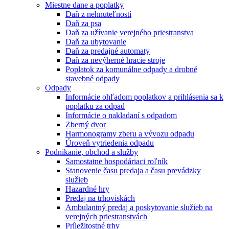
Miestne dane a poplatky
Daň z nehnuteľností
Daň za psa
Daň za užívanie verejného priestranstva
Daň za ubytovanie
Daň za predajné automaty
Daň za nevýherné hracie stroje
Poplatok za komunálne odpady a drobné
stavebné odpady
Odpady
Informácie ohľadom poplatkov a prihlásenia sa k
poplatku za odpad
Informácie o nakladaní s odpadom
Zberný dvor
Harmonogramy zberu a vývozu odpadu
Úroveň vytriedenia odpadu
Podnikanie, obchod a služby
Samostatne hospodáriaci roľník
Stanovenie času predaja a času prevádzky
služieb
Hazardné hry
Predaj na trhoviskách
Ambulantný predaj a poskytovanie služieb na
verejných priestranstvách
Príležitostné trhy