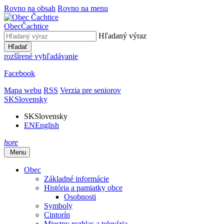
Rovno na obsah
Rovno na menu
Obec
Čachtice
Hľadaný výraz
Hľadať
rozšírené vyhľadávanie
Facebook
Mapa webu
RSS
Verzia pre seniorov
SK
Slovensky
SK
Slovensky
EN
English
hore
Menu
Obec
Základné informácie
História a pamiatky obce
Osobnosti
Symboly
Cintorín
Miestny rozhlas a televízia