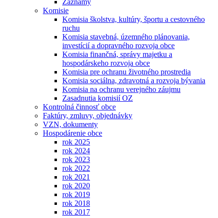
Záznamy
Komisie
Komisia školstva, kultúry, športu a cestovného
ruchu
Komisia stavebná, územného plánovania,
investícií a dopravného rozvoja obce
Komisia finančná, správy majetku a
hospodárskeho rozvoja obce
Komisia pre ochranu životného prostredia
Komisia sociálna, zdravotná a rozvoja bývania
Komisia na ochranu verejného záujmu
Zasadnutia komisií OZ
Kontrolná činnosť obce
Faktúry, zmluvy, objednávky
VZN, dokumenty
Hospodárenie obce
rok 2025
rok 2024
rok 2023
rok 2022
rok 2021
rok 2020
rok 2019
rok 2018
rok 2017