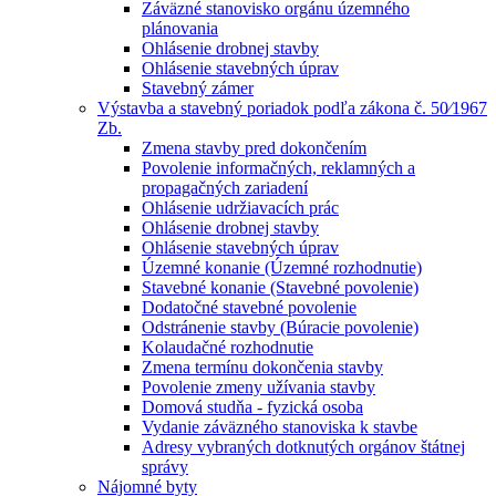
Záväzné stanovisko orgánu územného
plánovania
Ohlásenie drobnej stavby
Ohlásenie stavebných úprav
Stavebný zámer
Výstavba a stavebný poriadok podľa zákona č. 50⁄1967
Zb.
Zmena stavby pred dokončením
Povolenie informačných, reklamných a
propagačných zariadení
Ohlásenie udržiavacích prác
Ohlásenie drobnej stavby
Ohlásenie stavebných úprav
Územné konanie (Územné rozhodnutie)
Stavebné konanie (Stavebné povolenie)
Dodatočné stavebné povolenie
Odstránenie stavby (Búracie povolenie)
Kolaudačné rozhodnutie
Zmena termínu dokončenia stavby
Povolenie zmeny užívania stavby
Domová studňa - fyzická osoba
Vydanie záväzného stanoviska k stavbe
Adresy vybraných dotknutých orgánov štátnej
správy
Nájomné byty