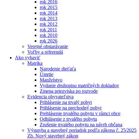
rok 2016
rok 2015
rok 2014
rok 2013
rok 2012
rok 2011
rok 2010
rok 2026
Verejné obstarávanie
Voľby a referendá
Ako vybaviť
Matrika
Narodenie dieťaťa
Úmrtie
Manželstvo
Vydanie druhopisu matričných dokladov
Zmena priezviska po rozvode
Evidencia obyvateľstva
Prihlásenie na trvalý pobyt
Prihlásenie na prechodný pobyt
Prehlásenie trvalého pobytu v rámci obce
Odhlásenie z trvalého pobytu
Zrušenie trvalého pobytu na návrh občana
Výstavba a stavebný poriadok podľa zákona č. 25⁄2025
Zb. Nový stavebný zákon