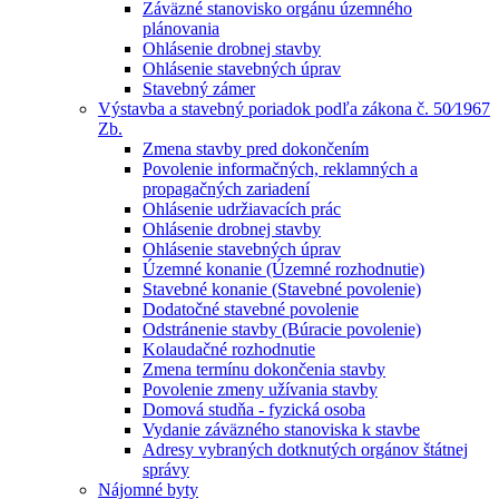
Záväzné stanovisko orgánu územného
plánovania
Ohlásenie drobnej stavby
Ohlásenie stavebných úprav
Stavebný zámer
Výstavba a stavebný poriadok podľa zákona č. 50⁄1967
Zb.
Zmena stavby pred dokončením
Povolenie informačných, reklamných a
propagačných zariadení
Ohlásenie udržiavacích prác
Ohlásenie drobnej stavby
Ohlásenie stavebných úprav
Územné konanie (Územné rozhodnutie)
Stavebné konanie (Stavebné povolenie)
Dodatočné stavebné povolenie
Odstránenie stavby (Búracie povolenie)
Kolaudačné rozhodnutie
Zmena termínu dokončenia stavby
Povolenie zmeny užívania stavby
Domová studňa - fyzická osoba
Vydanie záväzného stanoviska k stavbe
Adresy vybraných dotknutých orgánov štátnej
správy
Nájomné byty