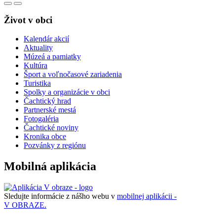
Život v obci
Kalendár akcií
Aktuality
Múzeá a pamiatky
Kultúra
Šport a voľnočasové zariadenia
Turistika
Spolky a organizácie v obci
Čachtický hrad
Partnerské mestá
Fotogaléria
Čachtické noviny
Kronika obce
Pozvánky z regiónu
Mobilná aplikácia
Sledujte informácie z nášho webu v
mobilnej aplikácii -
V OBRAZE.