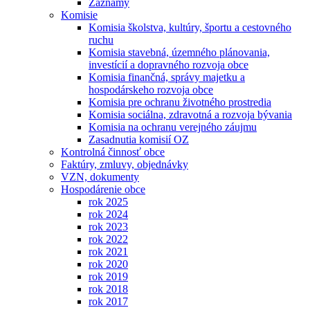
Záznamy
Komisie
Komisia školstva, kultúry, športu a cestovného
ruchu
Komisia stavebná, územného plánovania,
investícií a dopravného rozvoja obce
Komisia finančná, správy majetku a
hospodárskeho rozvoja obce
Komisia pre ochranu životného prostredia
Komisia sociálna, zdravotná a rozvoja bývania
Komisia na ochranu verejného záujmu
Zasadnutia komisií OZ
Kontrolná činnosť obce
Faktúry, zmluvy, objednávky
VZN, dokumenty
Hospodárenie obce
rok 2025
rok 2024
rok 2023
rok 2022
rok 2021
rok 2020
rok 2019
rok 2018
rok 2017