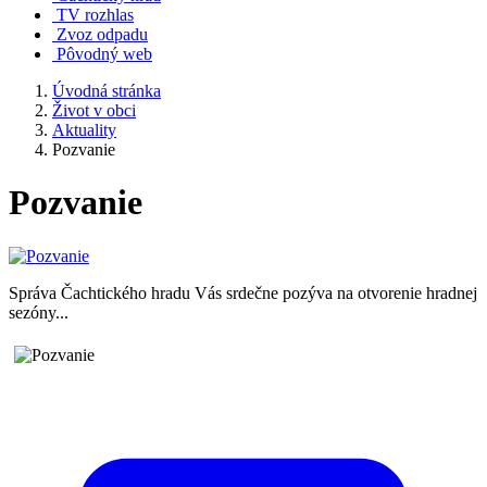
TV rozhlas
Zvoz odpadu
Pôvodný web
Úvodná stránka
Život v obci
Aktuality
Pozvanie
Pozvanie
Správa Čachtického hradu Vás srdečne pozýva na otvorenie hradnej
sezóny...