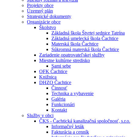
Projekty obce
Územný plán
Strategické dokumenty
Organizácie obce
Školstvo
Základná škola Štvrtej sednice Tatrína
Základná umelecká škola Čachtice
Materská škola Čachtice
Súkromná materská škola Čachtice
Zariadenie opatrovateľskej služby
Miestne kultúrne stredisko
Sami sebe
OFK Čachtice
Knižnica
DHZO Čachtice
Činnosť
Technika a vybavenie
Galéria
Funkcionári
Kontakt
Služby v obci
ČKS - Čachtická kanalizačná spoločnosť, s.r.o.
Informačný leták
Fakturácia a cenník