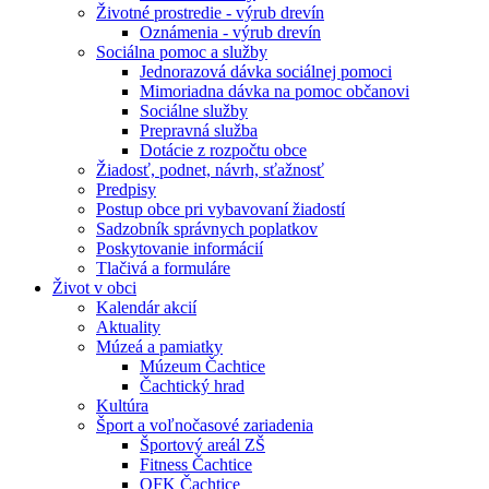
Životné prostredie - výrub drevín
Oznámenia - výrub drevín
Sociálna pomoc a služby
Jednorazová dávka sociálnej pomoci
Mimoriadna dávka na pomoc občanovi
Sociálne služby
Prepravná služba
Dotácie z rozpočtu obce
Žiadosť, podnet, návrh, sťažnosť
Predpisy
Postup obce pri vybavovaní žiadostí
Sadzobník správnych poplatkov
Poskytovanie informácií
Tlačivá a formuláre
Život v obci
Kalendár akcií
Aktuality
Múzeá a pamiatky
Múzeum Čachtice
Čachtický hrad
Kultúra
Šport a voľnočasové zariadenia
Športový areál ZŠ
Fitness Čachtice
OFK Čachtice