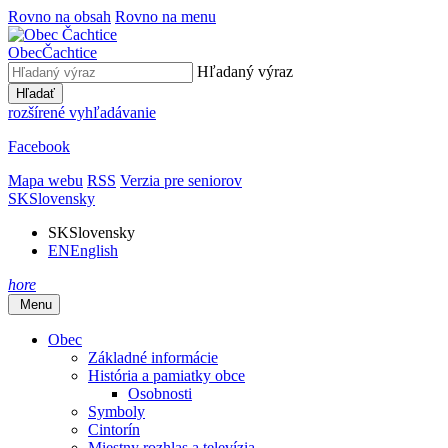
Rovno na obsah
Rovno na menu
Obec
Čachtice
Hľadaný výraz
Hľadať
rozšírené vyhľadávanie
Facebook
Mapa webu
RSS
Verzia pre seniorov
SK
Slovensky
SK
Slovensky
EN
English
hore
Menu
Obec
Základné informácie
História a pamiatky obce
Osobnosti
Symboly
Cintorín
Miestny rozhlas a televízia