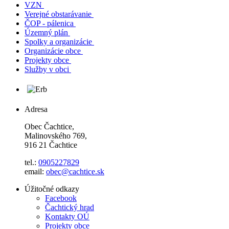
VZN
Verejné obstarávanie
ČOP - pálenica
Územný plán
Spolky a organizácie
Organizácie obce
Projekty obce
Služby v obci
Adresa
Obec Čachtice,
Malinovského 769,
916 21 Čachtice
tel.:
0905227829
email:
obec@cachtice.sk
Úžitočné odkazy
Facebook
Čachtický hrad
Kontakty OÚ
Projekty obce