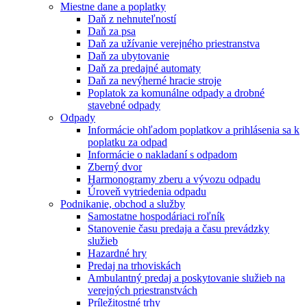
Miestne dane a poplatky
Daň z nehnuteľností
Daň za psa
Daň za užívanie verejného priestranstva
Daň za ubytovanie
Daň za predajné automaty
Daň za nevýherné hracie stroje
Poplatok za komunálne odpady a drobné
stavebné odpady
Odpady
Informácie ohľadom poplatkov a prihlásenia sa k
poplatku za odpad
Informácie o nakladaní s odpadom
Zberný dvor
Harmonogramy zberu a vývozu odpadu
Úroveň vytriedenia odpadu
Podnikanie, obchod a služby
Samostatne hospodáriaci roľník
Stanovenie času predaja a času prevádzky
služieb
Hazardné hry
Predaj na trhoviskách
Ambulantný predaj a poskytovanie služieb na
verejných priestranstvách
Príležitostné trhy