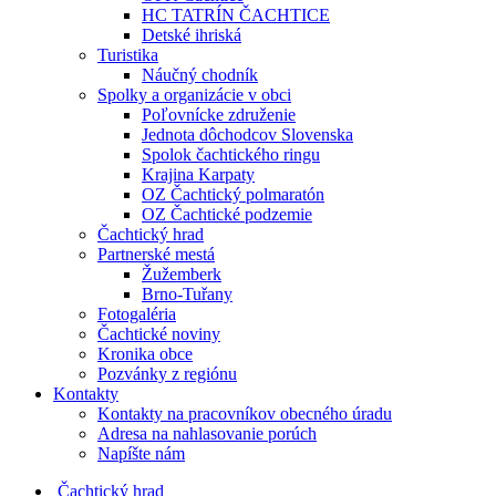
HC TATRÍN ČACHTICE
Detské ihriská
Turistika
Náučný chodník
Spolky a organizácie v obci
Poľovnícke združenie
Jednota dôchodcov Slovenska
Spolok čachtického ringu
Krajina Karpaty
OZ Čachtický polmaratón
OZ Čachtické podzemie
Čachtický hrad
Partnerské mestá
Žužemberk
Brno-Tuřany
Fotogaléria
Čachtické noviny
Kronika obce
Pozvánky z regiónu
Kontakty
Kontakty na pracovníkov obecného úradu
Adresa na nahlasovanie porúch
Napíšte nám
Čachtický hrad