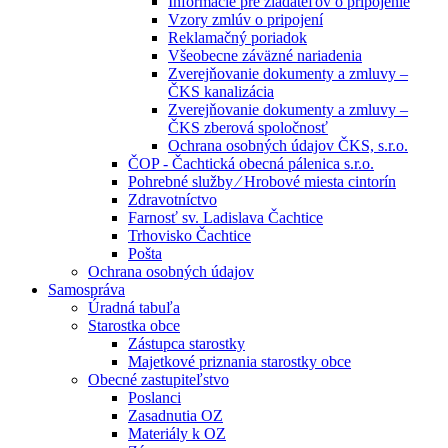
Informácie pre žiadateľov o pripojenie
Vzory zmlúv o pripojení
Reklamačný poriadok
Všeobecne záväzné nariadenia
Zverejňovanie dokumenty a zmluvy –
ČKS kanalizácia
Zverejňovanie dokumenty a zmluvy –
ČKS zberová spoločnosť
Ochrana osobných údajov ČKS, s.r.o.
ČOP - Čachtická obecná pálenica s.r.o.
Pohrebné služby ⁄ Hrobové miesta cintorín
Zdravotníctvo
Farnosť sv. Ladislava Čachtice
Trhovisko Čachtice
Pošta
Ochrana osobných údajov
Samospráva
Úradná tabuľa
Starostka obce
Zástupca starostky
Majetkové priznania starostky obce
Obecné zastupiteľstvo
Poslanci
Zasadnutia OZ
Materiály k OZ