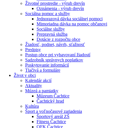
Životné prostredie - výrub drevín
Oznámenia - výrub drevín
Sociálna pomoc a služby
Jednorazová dávka sociálnej pomoci
Mimoriadna dávka na pomoc občanovi
Sociálne služby
Prepravná služba
Dotácie z rozpočtu obce
Žiadosť, podnet, návrh, sťažnosť
Predpisy
Postup obce pri vybavovaní žiadostí
Sadzobník správnych poplatkov
Poskytovanie informácií
Tlačivá a formuláre
Život v obci
Kalendár akcií
Aktuality
Múzeá a pamiatky
Múzeum Čachtice
Čachtický hrad
Kultúra
Šport a voľnočasové zariadenia
Športový areál ZŠ
Fitness Čachtice
OFK Čachtice