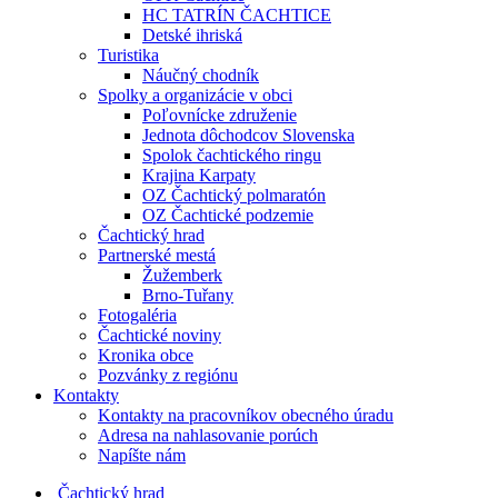
HC TATRÍN ČACHTICE
Detské ihriská
Turistika
Náučný chodník
Spolky a organizácie v obci
Poľovnícke združenie
Jednota dôchodcov Slovenska
Spolok čachtického ringu
Krajina Karpaty
OZ Čachtický polmaratón
OZ Čachtické podzemie
Čachtický hrad
Partnerské mestá
Žužemberk
Brno-Tuřany
Fotogaléria
Čachtické noviny
Kronika obce
Pozvánky z regiónu
Kontakty
Kontakty na pracovníkov obecného úradu
Adresa na nahlasovanie porúch
Napíšte nám
Čachtický hrad