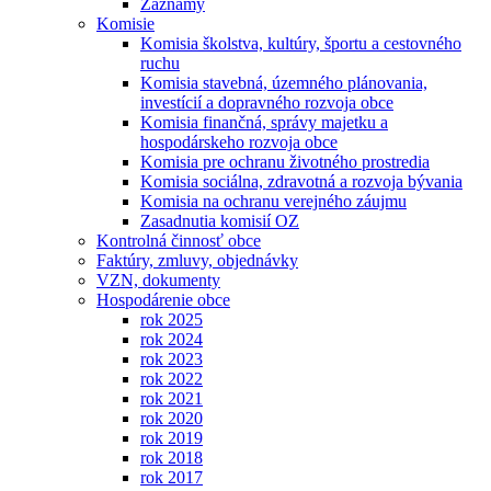
Záznamy
Komisie
Komisia školstva, kultúry, športu a cestovného
ruchu
Komisia stavebná, územného plánovania,
investícií a dopravného rozvoja obce
Komisia finančná, správy majetku a
hospodárskeho rozvoja obce
Komisia pre ochranu životného prostredia
Komisia sociálna, zdravotná a rozvoja bývania
Komisia na ochranu verejného záujmu
Zasadnutia komisií OZ
Kontrolná činnosť obce
Faktúry, zmluvy, objednávky
VZN, dokumenty
Hospodárenie obce
rok 2025
rok 2024
rok 2023
rok 2022
rok 2021
rok 2020
rok 2019
rok 2018
rok 2017