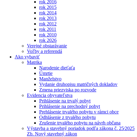
rok 2016
rok 2015
rok 2014
rok 2013
rok 2012
rok 2011
rok 2010
rok 2026
Verejné obstarávanie
Voľby a referendá
Ako vybaviť
Matrika
Narodenie dieťaťa
Úmrtie
Manželstvo
Vydanie druhopisu matričných dokladov
Zmena priezviska po rozvode
Evidencia obyvateľstva
Prihlásenie na trvalý pobyt
Prihlásenie na prechodný pobyt
Prehlásenie trvalého pobytu v rámci obce
Odhlásenie z trvalého pobytu
Zrušenie trvalého pobytu na návrh občana
Výstavba a stavebný poriadok podľa zákona č. 25⁄2025
Zb. Nový stavebný zákon