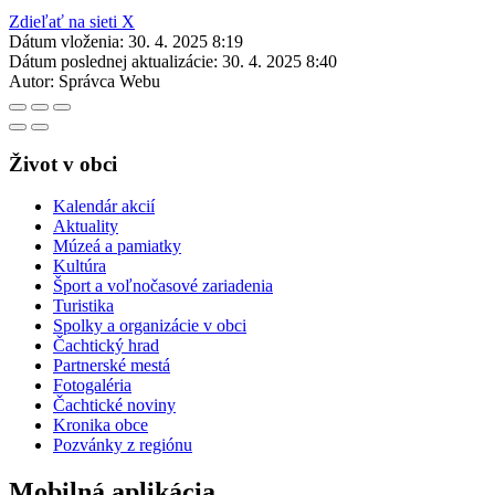
Zdieľať na sieti X
Dátum vloženia:
30. 4. 2025 8:19
Dátum poslednej aktualizácie:
30. 4. 2025 8:40
Autor:
Správca Webu
Život v obci
Kalendár akcií
Aktuality
Múzeá a pamiatky
Kultúra
Šport a voľnočasové zariadenia
Turistika
Spolky a organizácie v obci
Čachtický hrad
Partnerské mestá
Fotogaléria
Čachtické noviny
Kronika obce
Pozvánky z regiónu
Mobilná aplikácia