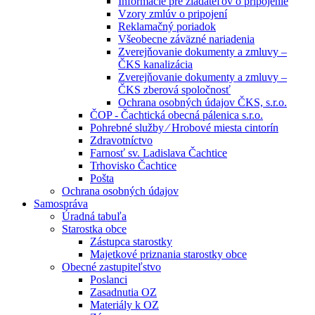
Informácie pre žiadateľov o pripojenie
Vzory zmlúv o pripojení
Reklamačný poriadok
Všeobecne záväzné nariadenia
Zverejňovanie dokumenty a zmluvy –
ČKS kanalizácia
Zverejňovanie dokumenty a zmluvy –
ČKS zberová spoločnosť
Ochrana osobných údajov ČKS, s.r.o.
ČOP - Čachtická obecná pálenica s.r.o.
Pohrebné služby ⁄ Hrobové miesta cintorín
Zdravotníctvo
Farnosť sv. Ladislava Čachtice
Trhovisko Čachtice
Pošta
Ochrana osobných údajov
Samospráva
Úradná tabuľa
Starostka obce
Zástupca starostky
Majetkové priznania starostky obce
Obecné zastupiteľstvo
Poslanci
Zasadnutia OZ
Materiály k OZ