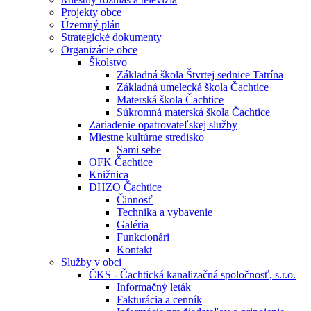
Projekty obce
Územný plán
Strategické dokumenty
Organizácie obce
Školstvo
Základná škola Štvrtej sednice Tatrína
Základná umelecká škola Čachtice
Materská škola Čachtice
Súkromná materská škola Čachtice
Zariadenie opatrovateľskej služby
Miestne kultúrne stredisko
Sami sebe
OFK Čachtice
Knižnica
DHZO Čachtice
Činnosť
Technika a vybavenie
Galéria
Funkcionári
Kontakt
Služby v obci
ČKS - Čachtická kanalizačná spoločnosť, s.r.o.
Informačný leták
Fakturácia a cenník