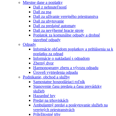
Miestne dane a poplatky
Daň z nehnuteľností
Daň za psa
Daň za užívanie verejného priestranstva
Daň za ubytovanie
Daň za predajné automaty
Daň za nevýherné hracie stroje
Poplatok za komunálne odpady a drobné
stavebné odpady
Odpady
Informácie ohľadom poplatkov a prihlásenia sa k
poplatku za odpad
Informácie o nakladaní s odpadom
Zberný dvor
Harmonogramy zberu a vývozu odpadu
Úroveň vytriedenia odpadu
Podnikanie, obchod a služby
Samostatne hospodáriaci roľník
Stanovenie času predaja a času prevádzky
služieb
Hazardné hry
Predaj na trhoviskách
Ambulantný predaj a poskytovanie služieb na
verejných priestranstvách
Príležitostné trhy