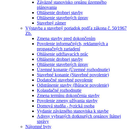
Záväzné stanovisko orgánu územného
plánovania
Ohlásenie drobnej stavby
Ohlásenie stavebných úprav
Stavebný zámer
Výstavba a stavebný poriadok podľa zákona č. 50⁄1967
Zb.
Zmena stavby pred dokončením
Povolenie informačných, reklamných a
propagačných zariadení
Ohlásenie udržiavacích prác
Ohlásenie drobnej stavby
Ohlásenie stavebných úprav
Územné konanie (Územné rozhodnutie)
Stavebné konanie (Stavebné povolenie)
Dodatočné stavebné povolenie
Odstránenie stavby (Búracie povolenie)
Kolaudačné rozhodnutie
Zmena termínu dokončenia stavby
Povolenie zmeny užívania stavby
Domová studňa - fyzická osoba
Vydanie záväzného stanoviska k stavbe
Adresy vybraných dotknutých orgánov štátnej
správy
Nájomné byty