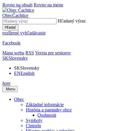
Rovno na obsah
Rovno na menu
Obec
Čachtice
Hľadaný výraz
Hľadať
rozšírené vyhľadávanie
Facebook
Mapa webu
RSS
Verzia pre seniorov
SK
Slovensky
SK
Slovensky
EN
English
hore
Menu
Obec
Základné informácie
História a pamiatky obce
Osobnosti
Symboly
Cintorín
Miestny rozhlas a televízia