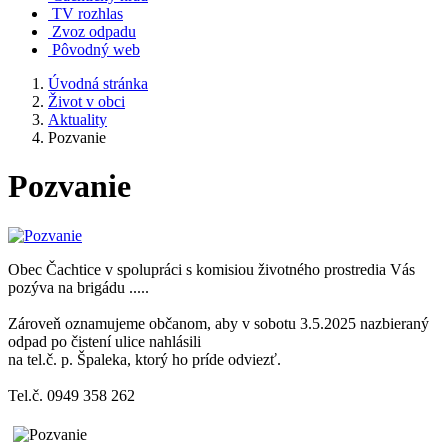
TV rozhlas
Zvoz odpadu
Pôvodný web
Úvodná stránka
Život v obci
Aktuality
Pozvanie
Pozvanie
Obec Čachtice v spolupráci s komisiou životného prostredia Vás
pozýva na brigádu .....
Zároveň oznamujeme občanom, aby v sobotu 3.5.2025 nazbieraný
odpad po čistení ulice nahlásili
na tel.č. p. Špaleka, ktorý ho príde odviezť.
Tel.č. 0949 358 262