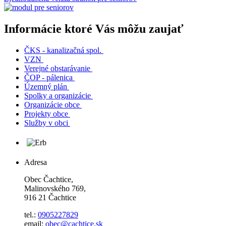
Informácie ktoré Vás môžu zaujať
ČKS - kanalizačná spol.
VZN
Verejné obstarávanie
ČOP - pálenica
Územný plán
Spolky a organizácie
Organizácie obce
Projekty obce
Služby v obci
Adresa
Obec Čachtice,
Malinovského 769,
916 21 Čachtice
tel.:
0905227829
email:
obec@cachtice.sk