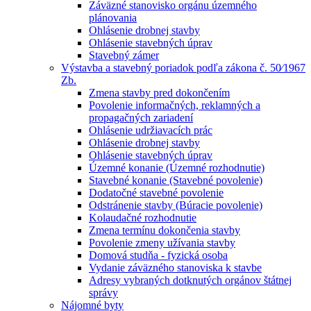
Záväzné stanovisko orgánu územného
plánovania
Ohlásenie drobnej stavby
Ohlásenie stavebných úprav
Stavebný zámer
Výstavba a stavebný poriadok podľa zákona č. 50⁄1967
Zb.
Zmena stavby pred dokončením
Povolenie informačných, reklamných a
propagačných zariadení
Ohlásenie udržiavacích prác
Ohlásenie drobnej stavby
Ohlásenie stavebných úprav
Územné konanie (Územné rozhodnutie)
Stavebné konanie (Stavebné povolenie)
Dodatočné stavebné povolenie
Odstránenie stavby (Búracie povolenie)
Kolaudačné rozhodnutie
Zmena termínu dokončenia stavby
Povolenie zmeny užívania stavby
Domová studňa - fyzická osoba
Vydanie záväzného stanoviska k stavbe
Adresy vybraných dotknutých orgánov štátnej
správy
Nájomné byty