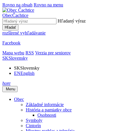
Rovno na obsah
Rovno na menu
Obec
Čachtice
Hľadaný výraz
Hľadať
rozšírené vyhľadávanie
Facebook
Mapa webu
RSS
Verzia pre seniorov
SK
Slovensky
SK
Slovensky
EN
English
hore
Menu
Obec
Základné informácie
História a pamiatky obce
Osobnosti
Symboly
Cintorín
Miestny rozhlas a televízia