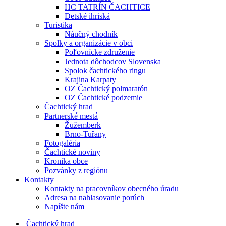
HC TATRÍN ČACHTICE
Detské ihriská
Turistika
Náučný chodník
Spolky a organizácie v obci
Poľovnícke združenie
Jednota dôchodcov Slovenska
Spolok čachtického ringu
Krajina Karpaty
OZ Čachtický polmaratón
OZ Čachtické podzemie
Čachtický hrad
Partnerské mestá
Žužemberk
Brno-Tuřany
Fotogaléria
Čachtické noviny
Kronika obce
Pozvánky z regiónu
Kontakty
Kontakty na pracovníkov obecného úradu
Adresa na nahlasovanie porúch
Napíšte nám
Čachtický hrad