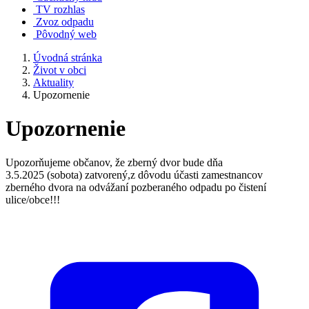
TV rozhlas
Zvoz odpadu
Pôvodný web
Úvodná stránka
Život v obci
Aktuality
Upozornenie
Upozornenie
Upozorňujeme občanov, že zberný dvor bude dňa
3.5.2025 (sobota) zatvorený,z dôvodu účasti zamestnancov
zberného dvora na odvážaní pozberaného odpadu po čistení
ulice/obce!!!