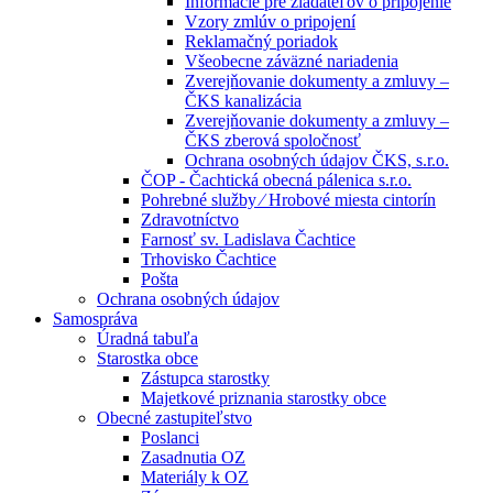
Informácie pre žiadateľov o pripojenie
Vzory zmlúv o pripojení
Reklamačný poriadok
Všeobecne záväzné nariadenia
Zverejňovanie dokumenty a zmluvy –
ČKS kanalizácia
Zverejňovanie dokumenty a zmluvy –
ČKS zberová spoločnosť
Ochrana osobných údajov ČKS, s.r.o.
ČOP - Čachtická obecná pálenica s.r.o.
Pohrebné služby ⁄ Hrobové miesta cintorín
Zdravotníctvo
Farnosť sv. Ladislava Čachtice
Trhovisko Čachtice
Pošta
Ochrana osobných údajov
Samospráva
Úradná tabuľa
Starostka obce
Zástupca starostky
Majetkové priznania starostky obce
Obecné zastupiteľstvo
Poslanci
Zasadnutia OZ
Materiály k OZ