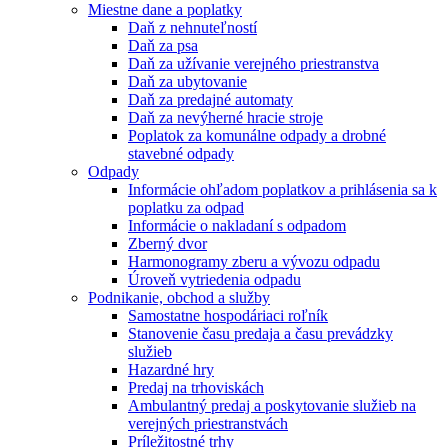
Miestne dane a poplatky
Daň z nehnuteľností
Daň za psa
Daň za užívanie verejného priestranstva
Daň za ubytovanie
Daň za predajné automaty
Daň za nevýherné hracie stroje
Poplatok za komunálne odpady a drobné
stavebné odpady
Odpady
Informácie ohľadom poplatkov a prihlásenia sa k
poplatku za odpad
Informácie o nakladaní s odpadom
Zberný dvor
Harmonogramy zberu a vývozu odpadu
Úroveň vytriedenia odpadu
Podnikanie, obchod a služby
Samostatne hospodáriaci roľník
Stanovenie času predaja a času prevádzky
služieb
Hazardné hry
Predaj na trhoviskách
Ambulantný predaj a poskytovanie služieb na
verejných priestranstvách
Príležitostné trhy