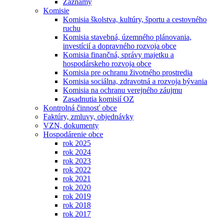
Záznamy
Komisie
Komisia školstva, kultúry, športu a cestovného
ruchu
Komisia stavebná, územného plánovania,
investícií a dopravného rozvoja obce
Komisia finančná, správy majetku a
hospodárskeho rozvoja obce
Komisia pre ochranu životného prostredia
Komisia sociálna, zdravotná a rozvoja bývania
Komisia na ochranu verejného záujmu
Zasadnutia komisií OZ
Kontrolná činnosť obce
Faktúry, zmluvy, objednávky
VZN, dokumenty
Hospodárenie obce
rok 2025
rok 2024
rok 2023
rok 2022
rok 2021
rok 2020
rok 2019
rok 2018
rok 2017