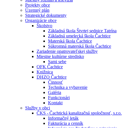
Projekty obce
Územný plán
Strategické dokumenty
Organizácie obce
Školstvo
Základná škola Štvrtej sednice Tatrína
Základná umelecká škola Čachtice
Materská škola Čachtice
Súkromná materská škola Čachtice
Zariadenie opatrovateľskej služby
Miestne kultúrne stredisko
Sami sebe
OFK Čachtice
Knižnica
DHZO Čachtice
Činnosť
Technika a vybavenie
Galéria
Funkcionári
Kontakt
Služby v obci
ČKS - Čachtická kanalizačná spoločnosť, s.r.o.
Informačný leták
Fakturácia a cenník