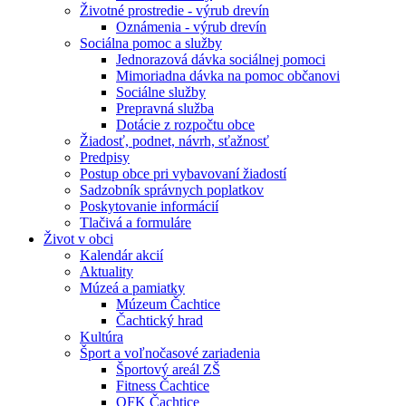
Životné prostredie - výrub drevín
Oznámenia - výrub drevín
Sociálna pomoc a služby
Jednorazová dávka sociálnej pomoci
Mimoriadna dávka na pomoc občanovi
Sociálne služby
Prepravná služba
Dotácie z rozpočtu obce
Žiadosť, podnet, návrh, sťažnosť
Predpisy
Postup obce pri vybavovaní žiadostí
Sadzobník správnych poplatkov
Poskytovanie informácií
Tlačivá a formuláre
Život v obci
Kalendár akcií
Aktuality
Múzeá a pamiatky
Múzeum Čachtice
Čachtický hrad
Kultúra
Šport a voľnočasové zariadenia
Športový areál ZŠ
Fitness Čachtice
OFK Čachtice