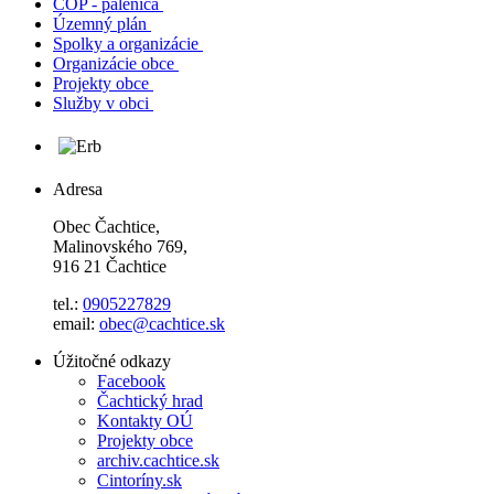
ČOP - pálenica
Územný plán
Spolky a organizácie
Organizácie obce
Projekty obce
Služby v obci
Adresa
Obec Čachtice,
Malinovského 769,
916 21 Čachtice
tel.:
0905227829
email:
obec@cachtice.sk
Úžitočné odkazy
Facebook
Čachtický hrad
Kontakty OÚ
Projekty obce
archiv.cachtice.sk
Cintoríny.sk