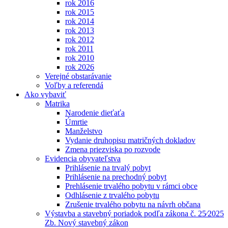
rok 2016
rok 2015
rok 2014
rok 2013
rok 2012
rok 2011
rok 2010
rok 2026
Verejné obstarávanie
Voľby a referendá
Ako vybaviť
Matrika
Narodenie dieťaťa
Úmrtie
Manželstvo
Vydanie druhopisu matričných dokladov
Zmena priezviska po rozvode
Evidencia obyvateľstva
Prihlásenie na trvalý pobyt
Prihlásenie na prechodný pobyt
Prehlásenie trvalého pobytu v rámci obce
Odhlásenie z trvalého pobytu
Zrušenie trvalého pobytu na návrh občana
Výstavba a stavebný poriadok podľa zákona č. 25⁄2025
Zb. Nový stavebný zákon