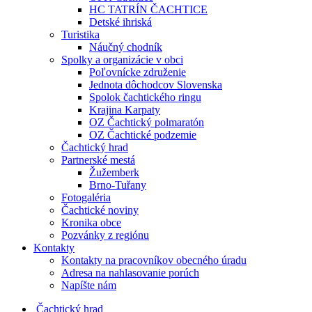
HC TATRÍN ČACHTICE
Detské ihriská
Turistika
Náučný chodník
Spolky a organizácie v obci
Poľovnícke združenie
Jednota dôchodcov Slovenska
Spolok čachtického ringu
Krajina Karpaty
OZ Čachtický polmaratón
OZ Čachtické podzemie
Čachtický hrad
Partnerské mestá
Žužemberk
Brno-Tuřany
Fotogaléria
Čachtické noviny
Kronika obce
Pozvánky z regiónu
Kontakty
Kontakty na pracovníkov obecného úradu
Adresa na nahlasovanie porúch
Napíšte nám
Čachtický hrad