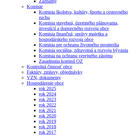
Záznamy
Komisie
Komisia školstva, kultúry, športu a cestovného
ruchu
Komisia stavebná, územného plánovania,
investícií a dopravného rozvoja obce
Komisia finančná, správy majetku a
hospodárskeho rozvoja obce
Komisia pre ochranu životného prostredia
Komisia sociálna, zdravotná a rozvoja bývania
Komisia na ochranu verejného záujmu
Zasadnutia komisií OZ
Kontrolná činnosť obce
Faktúry, zmluvy, objednávky
VZN, dokumenty
Hospodárenie obce
rok 2025
rok 2024
rok 2023
rok 2022
rok 2021
rok 2020
rok 2019
rok 2018
rok 2017