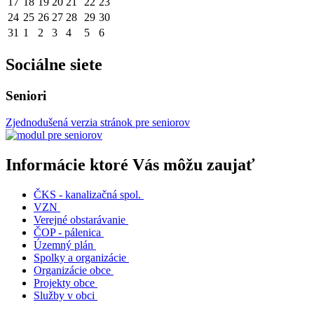
17
18
19
20
21
22
23
24
25
26
27
28
29
30
31
1
2
3
4
5
6
Sociálne siete
Seniori
Zjednodušená verzia stránok pre seniorov
Informácie ktoré Vás môžu zaujať
ČKS - kanalizačná spol.
VZN
Verejné obstarávanie
ČOP - pálenica
Územný plán
Spolky a organizácie
Organizácie obce
Projekty obce
Služby v obci