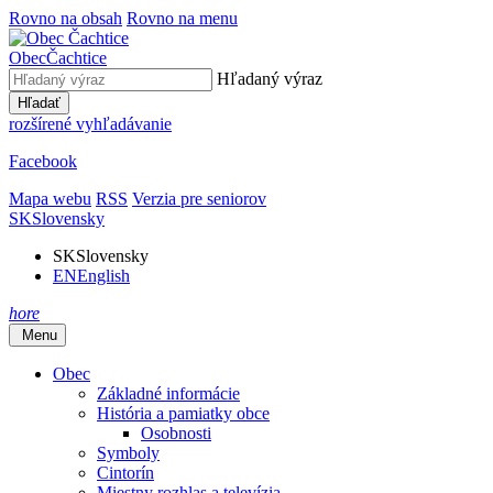
Rovno na obsah
Rovno na menu
Obec
Čachtice
Hľadaný výraz
Hľadať
rozšírené vyhľadávanie
Facebook
Mapa webu
RSS
Verzia pre seniorov
SK
Slovensky
SK
Slovensky
EN
English
hore
Menu
Obec
Základné informácie
História a pamiatky obce
Osobnosti
Symboly
Cintorín
Miestny rozhlas a televízia