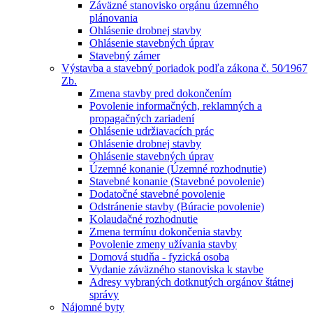
Záväzné stanovisko orgánu územného
plánovania
Ohlásenie drobnej stavby
Ohlásenie stavebných úprav
Stavebný zámer
Výstavba a stavebný poriadok podľa zákona č. 50⁄1967
Zb.
Zmena stavby pred dokončením
Povolenie informačných, reklamných a
propagačných zariadení
Ohlásenie udržiavacích prác
Ohlásenie drobnej stavby
Ohlásenie stavebných úprav
Územné konanie (Územné rozhodnutie)
Stavebné konanie (Stavebné povolenie)
Dodatočné stavebné povolenie
Odstránenie stavby (Búracie povolenie)
Kolaudačné rozhodnutie
Zmena termínu dokončenia stavby
Povolenie zmeny užívania stavby
Domová studňa - fyzická osoba
Vydanie záväzného stanoviska k stavbe
Adresy vybraných dotknutých orgánov štátnej
správy
Nájomné byty