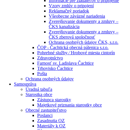
Informácie pre žiadateľov o pripojenie
Vzory zmlúv o pripojení
Reklamačný poriadok
Všeobecne záväzné nariadenia
Zverejňovanie dokumenty a zmluvy –
ČKS kanalizácia
Zverejňovanie dokumenty a zmluvy –
ČKS zberová spoločnosť
Ochrana osobných údajov ČKS, s.r.o.
ČOP - Čachtická obecná pálenica s.r.o.
Pohrebné služby ⁄ Hrobové miesta cintorín
Zdravotníctvo
Farnosť sv. Ladislava Čachtice
Trhovisko Čachtice
Pošta
Ochrana osobných údajov
Samospráva
Úradná tabuľa
Starostka obce
Zástupca starostky
Majetkové priznania starostky obce
Obecné zastupiteľstvo
Poslanci
Zasadnutia OZ
Materiály k OZ