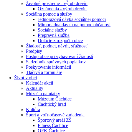
Životné prostredie - výrub drevín
Oznámenia - výrub drevín
Sociálna pomoc a služby
Jednorazová dávka sociálnej pomoci
Mimoriadna dávka na pomoc občanovi
Sociálne služby
Prepravná služba
Dotácie z rozpočtu obce
Žiadosť, podnet, návrh, sťažnosť
Predpisy
Postup obce pri vybavovaní žiadostí
Sadzobník správnych poplatkov
Poskytovanie informácií
Tlačivá a formuláre
Život v obci
Kalendár akcií
Aktuality
Múzeá a pamiatky
Múzeum Čachtice
Čachtický hrad
Kultúra
Šport a voľnočasové zariadenia
Športový areál ZŠ
Fitness Čachtice
OFK Čachtice