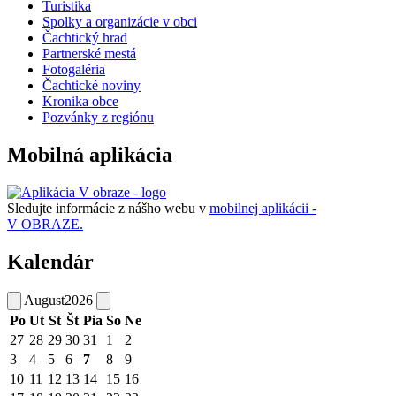
Turistika
Spolky a organizácie v obci
Čachtický hrad
Partnerské mestá
Fotogaléria
Čachtické noviny
Kronika obce
Pozvánky z regiónu
Mobilná aplikácia
Sledujte informácie z nášho webu v
mobilnej aplikácii -
V OBRAZE.
Kalendár
August
2026
Po
Ut
St
Št
Pia
So
Ne
27
28
29
30
31
1
2
3
4
5
6
7
8
9
10
11
12
13
14
15
16