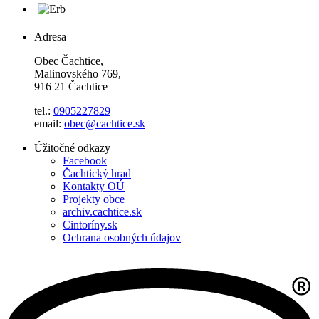
Adresa
Obec Čachtice,
Malinovského 769,
916 21 Čachtice
tel.:
0905227829
email:
obec@cachtice.sk
Úžitočné odkazy
Facebook
Čachtický hrad
Kontakty OÚ
Projekty obce
archiv.cachtice.sk
Cintoríny.sk
Ochrana osobných údajov