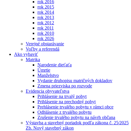
rok 2016
rok 2015
rok 2014
rok 2013
rok 2012
rok 2011
rok 2010
rok 2026
Verejné obstarávanie
Voľby a referendá
Ako vybaviť
Matrika
Narodenie dieťaťa
Úmrtie
Manželstvo
Vydanie druhopisu matričných dokladov
Zmena priezviska po rozvode
Evidencia obyvateľstva
Prihlásenie na trvalý pobyt
Prihlásenie na prechodný pobyt
Prehlásenie trvalého pobytu v rámci obce
Odhlásenie z trvalého pobytu
Zrušenie trvalého pobytu na návrh občana
Výstavba a stavebný poriadok podľa zákona č. 25⁄2025
Zb. Nový stavebný zákon