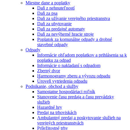
Miestne dane a poplatky
Daň z nehnuteľností
Daň za psa
Daň za užívanie verejného priestranstva
Daň za ubytovanie
Daň za predajné automaty
Daň za nevýherné hracie stroje
Poplatok za komunálne odpady a drobné
stavebné odpady
Odpady
Informácie ohľadom poplatkov a prihlásenia sa k
poplatku za odpad
Informácie o nakladaní s odpadom
Zberný dvor
Harmonogramy zberu a vývozu odpadu
Úroveň vytriedenia odpadu
Podnikanie, obchod a služby
Samostatne hospodáriaci roľník
Stanovenie času predaja a času prevádzky
služieb
Hazardné hry
Predaj na trhoviskách
Ambulantný predaj a poskytovanie služieb na
verejných priestranstvách
Príležitostné trhy