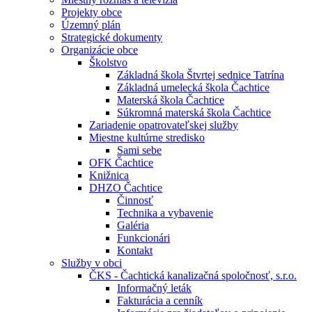
Projekty obce
Územný plán
Strategické dokumenty
Organizácie obce
Školstvo
Základná škola Štvrtej sednice Tatrína
Základná umelecká škola Čachtice
Materská škola Čachtice
Súkromná materská škola Čachtice
Zariadenie opatrovateľskej služby
Miestne kultúrne stredisko
Sami sebe
OFK Čachtice
Knižnica
DHZO Čachtice
Činnosť
Technika a vybavenie
Galéria
Funkcionári
Kontakt
Služby v obci
ČKS - Čachtická kanalizačná spoločnosť, s.r.o.
Informačný leták
Fakturácia a cenník