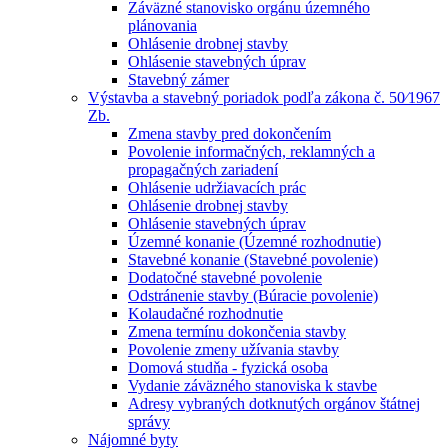
Záväzné stanovisko orgánu územného
plánovania
Ohlásenie drobnej stavby
Ohlásenie stavebných úprav
Stavebný zámer
Výstavba a stavebný poriadok podľa zákona č. 50⁄1967
Zb.
Zmena stavby pred dokončením
Povolenie informačných, reklamných a
propagačných zariadení
Ohlásenie udržiavacích prác
Ohlásenie drobnej stavby
Ohlásenie stavebných úprav
Územné konanie (Územné rozhodnutie)
Stavebné konanie (Stavebné povolenie)
Dodatočné stavebné povolenie
Odstránenie stavby (Búracie povolenie)
Kolaudačné rozhodnutie
Zmena termínu dokončenia stavby
Povolenie zmeny užívania stavby
Domová studňa - fyzická osoba
Vydanie záväzného stanoviska k stavbe
Adresy vybraných dotknutých orgánov štátnej
správy
Nájomné byty