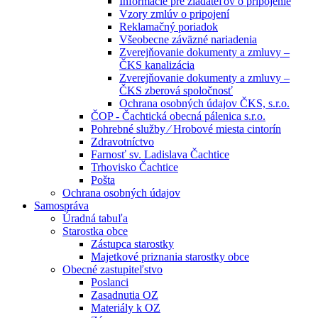
Informácie pre žiadateľov o pripojenie
Vzory zmlúv o pripojení
Reklamačný poriadok
Všeobecne záväzné nariadenia
Zverejňovanie dokumenty a zmluvy –
ČKS kanalizácia
Zverejňovanie dokumenty a zmluvy –
ČKS zberová spoločnosť
Ochrana osobných údajov ČKS, s.r.o.
ČOP - Čachtická obecná pálenica s.r.o.
Pohrebné služby ⁄ Hrobové miesta cintorín
Zdravotníctvo
Farnosť sv. Ladislava Čachtice
Trhovisko Čachtice
Pošta
Ochrana osobných údajov
Samospráva
Úradná tabuľa
Starostka obce
Zástupca starostky
Majetkové priznania starostky obce
Obecné zastupiteľstvo
Poslanci
Zasadnutia OZ
Materiály k OZ