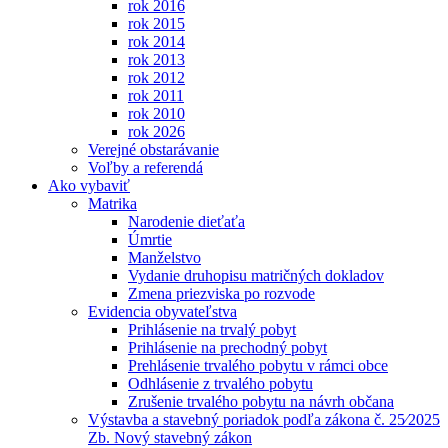
rok 2016
rok 2015
rok 2014
rok 2013
rok 2012
rok 2011
rok 2010
rok 2026
Verejné obstarávanie
Voľby a referendá
Ako vybaviť
Matrika
Narodenie dieťaťa
Úmrtie
Manželstvo
Vydanie druhopisu matričných dokladov
Zmena priezviska po rozvode
Evidencia obyvateľstva
Prihlásenie na trvalý pobyt
Prihlásenie na prechodný pobyt
Prehlásenie trvalého pobytu v rámci obce
Odhlásenie z trvalého pobytu
Zrušenie trvalého pobytu na návrh občana
Výstavba a stavebný poriadok podľa zákona č. 25⁄2025
Zb. Nový stavebný zákon