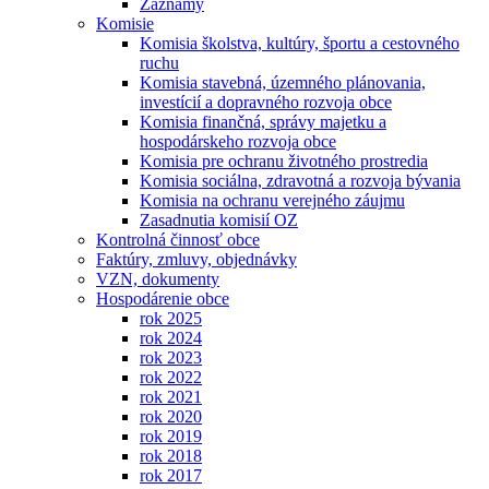
Záznamy
Komisie
Komisia školstva, kultúry, športu a cestovného
ruchu
Komisia stavebná, územného plánovania,
investícií a dopravného rozvoja obce
Komisia finančná, správy majetku a
hospodárskeho rozvoja obce
Komisia pre ochranu životného prostredia
Komisia sociálna, zdravotná a rozvoja bývania
Komisia na ochranu verejného záujmu
Zasadnutia komisií OZ
Kontrolná činnosť obce
Faktúry, zmluvy, objednávky
VZN, dokumenty
Hospodárenie obce
rok 2025
rok 2024
rok 2023
rok 2022
rok 2021
rok 2020
rok 2019
rok 2018
rok 2017