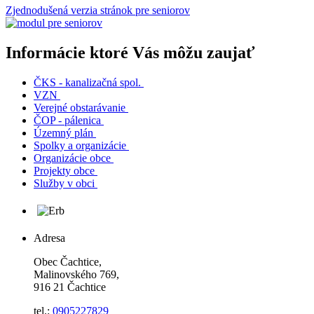
Zjednodušená verzia stránok pre seniorov
Informácie ktoré Vás môžu zaujať
ČKS - kanalizačná spol.
VZN
Verejné obstarávanie
ČOP - pálenica
Územný plán
Spolky a organizácie
Organizácie obce
Projekty obce
Služby v obci
Adresa
Obec Čachtice,
Malinovského 769,
916 21 Čachtice
tel.:
0905227829