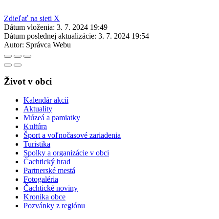
Zdieľať na sieti X
Dátum vloženia:
3. 7. 2024 19:49
Dátum poslednej aktualizácie:
3. 7. 2024 19:54
Autor:
Správca Webu
Život v obci
Kalendár akcií
Aktuality
Múzeá a pamiatky
Kultúra
Šport a voľnočasové zariadenia
Turistika
Spolky a organizácie v obci
Čachtický hrad
Partnerské mestá
Fotogaléria
Čachtické noviny
Kronika obce
Pozvánky z regiónu