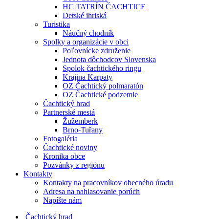
HC TATRÍN ČACHTICE
Detské ihriská
Turistika
Náučný chodník
Spolky a organizácie v obci
Poľovnícke združenie
Jednota dôchodcov Slovenska
Spolok čachtického ringu
Krajina Karpaty
OZ Čachtický polmaratón
OZ Čachtické podzemie
Čachtický hrad
Partnerské mestá
Žužemberk
Brno-Tuřany
Fotogaléria
Čachtické noviny
Kronika obce
Pozvánky z regiónu
Kontakty
Kontakty na pracovníkov obecného úradu
Adresa na nahlasovanie porúch
Napíšte nám
Čachtický hrad