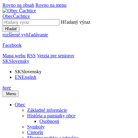
Rovno na obsah
Rovno na menu
Obec
Čachtice
Hľadaný výraz
Hľadať
rozšírené vyhľadávanie
Facebook
Mapa webu
RSS
Verzia pre seniorov
SK
Slovensky
SK
Slovensky
EN
English
hore
Menu
Obec
Základné informácie
História a pamiatky obce
Osobnosti
Symboly
Cintorín
Miestny rozhlas a televízia