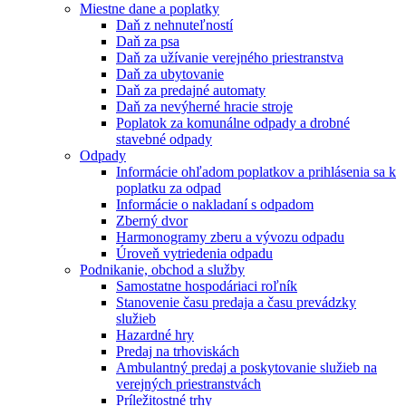
Miestne dane a poplatky
Daň z nehnuteľností
Daň za psa
Daň za užívanie verejného priestranstva
Daň za ubytovanie
Daň za predajné automaty
Daň za nevýherné hracie stroje
Poplatok za komunálne odpady a drobné
stavebné odpady
Odpady
Informácie ohľadom poplatkov a prihlásenia sa k
poplatku za odpad
Informácie o nakladaní s odpadom
Zberný dvor
Harmonogramy zberu a vývozu odpadu
Úroveň vytriedenia odpadu
Podnikanie, obchod a služby
Samostatne hospodáriaci roľník
Stanovenie času predaja a času prevádzky
služieb
Hazardné hry
Predaj na trhoviskách
Ambulantný predaj a poskytovanie služieb na
verejných priestranstvách
Príležitostné trhy