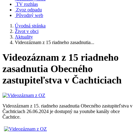
TV rozhlas
Zvoz odpadu
Pôvodný web
Úvodná stránka
Život v obci
Aktuality
Videozáznam z 15 riadneho zasadnutia...
Videozáznam z 15 riadneho
zasadnutia Obecného
zastupiteľstva v Čachticiach
Videozáznam z 15. riadneho zasadnutia Obecného zastupiteľstva v
Čachticiach 26.06.2024 je dostupný na youtube kanály obce
Čachtice.