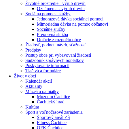
Životné prostredie - výrub drevín
Oznámenia - výrub drevín
Sociálna pomoc a služby
Jednorazová dávka sociálnej pomoci
Mimoriadna dávka na pomoc občanovi
Sociálne služby
Prepravná služba
Dotácie z rozpočtu obce
Žiadosť, podnet, návrh, sťažnosť
Predpisy
Postup obce pri vybavovaní žiadostí
Sadzobník správnych poplatkov
Poskytovanie informácií
Tlačivá a formuláre
Život v obci
Kalendár akcií
Aktuality
Múzeá a pamiatky
Múzeum Čachtice
Čachtický hrad
Kultúra
Šport a voľnočasové zariadenia
Športový areál ZŠ
Fitness Čachtice
OFK Čachtice