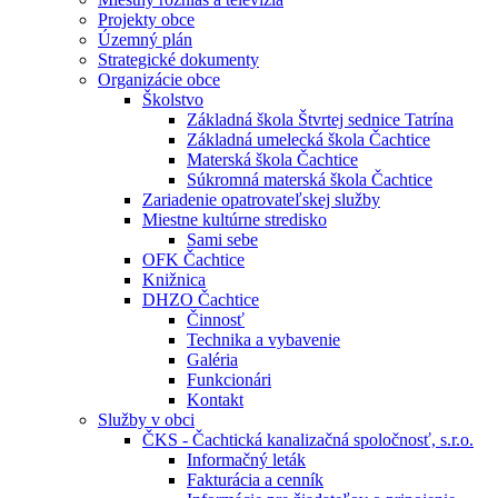
Projekty obce
Územný plán
Strategické dokumenty
Organizácie obce
Školstvo
Základná škola Štvrtej sednice Tatrína
Základná umelecká škola Čachtice
Materská škola Čachtice
Súkromná materská škola Čachtice
Zariadenie opatrovateľskej služby
Miestne kultúrne stredisko
Sami sebe
OFK Čachtice
Knižnica
DHZO Čachtice
Činnosť
Technika a vybavenie
Galéria
Funkcionári
Kontakt
Služby v obci
ČKS - Čachtická kanalizačná spoločnosť, s.r.o.
Informačný leták
Fakturácia a cenník