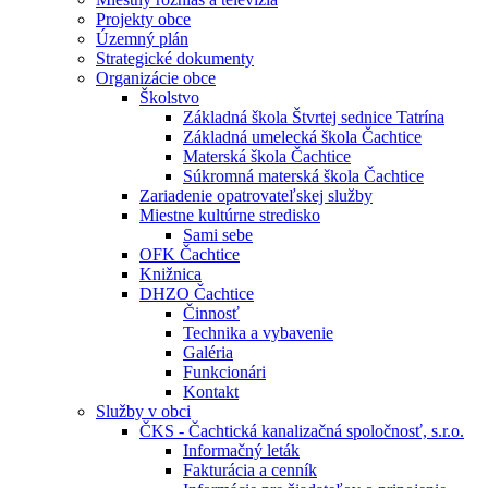
Projekty obce
Územný plán
Strategické dokumenty
Organizácie obce
Školstvo
Základná škola Štvrtej sednice Tatrína
Základná umelecká škola Čachtice
Materská škola Čachtice
Súkromná materská škola Čachtice
Zariadenie opatrovateľskej služby
Miestne kultúrne stredisko
Sami sebe
OFK Čachtice
Knižnica
DHZO Čachtice
Činnosť
Technika a vybavenie
Galéria
Funkcionári
Kontakt
Služby v obci
ČKS - Čachtická kanalizačná spoločnosť, s.r.o.
Informačný leták
Fakturácia a cenník