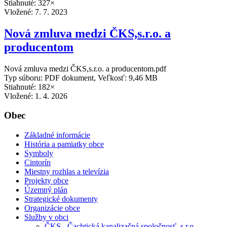
Stiahnuté: 327×
Vložené:
7. 7. 2023
Nová zmluva medzi ČKS,s.r.o. a
producentom
Nová zmluva medzi ČKS,s.r.o. a producentom.pdf
Typ súboru: PDF dokument, Veľkosť: 9,46 MB
Stiahnuté: 182×
Vložené:
1. 4. 2026
Obec
Základné informácie
História a pamiatky obce
Symboly
Cintorín
Miestny rozhlas a televízia
Projekty obce
Územný plán
Strategické dokumenty
Organizácie obce
Služby v obci
ČKS - Čachtická kanalizačná spoločnosť, s.r.o.