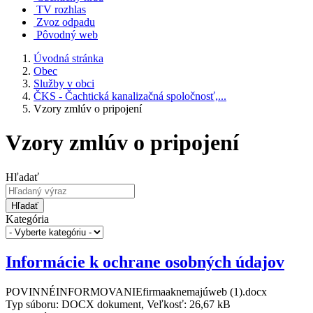
TV rozhlas
Zvoz odpadu
Pôvodný web
Úvodná stránka
Obec
Služby v obci
ČKS - Čachtická kanalizačná spoločnosť,...
Vzory zmlúv o pripojení
Vzory zmlúv o pripojení
Hľadať
Hľadať
Kategória
Informácie k ochrane osobných údajov
POVINNÉINFORMOVANIEfirmaaknemajúweb (1).docx
Typ súboru: DOCX dokument, Veľkosť: 26,67 kB