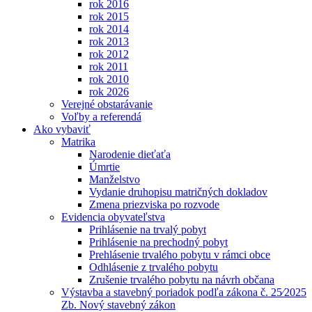
rok 2016
rok 2015
rok 2014
rok 2013
rok 2012
rok 2011
rok 2010
rok 2026
Verejné obstarávanie
Voľby a referendá
Ako vybaviť
Matrika
Narodenie dieťaťa
Úmrtie
Manželstvo
Vydanie druhopisu matričných dokladov
Zmena priezviska po rozvode
Evidencia obyvateľstva
Prihlásenie na trvalý pobyt
Prihlásenie na prechodný pobyt
Prehlásenie trvalého pobytu v rámci obce
Odhlásenie z trvalého pobytu
Zrušenie trvalého pobytu na návrh občana
Výstavba a stavebný poriadok podľa zákona č. 25⁄2025
Zb. Nový stavebný zákon