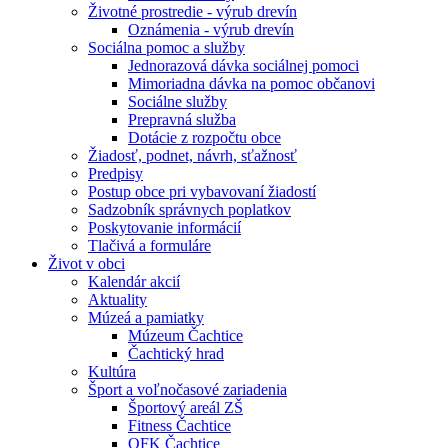
Životné prostredie - výrub drevín
Oznámenia - výrub drevín
Sociálna pomoc a služby
Jednorazová dávka sociálnej pomoci
Mimoriadna dávka na pomoc občanovi
Sociálne služby
Prepravná služba
Dotácie z rozpočtu obce
Žiadosť, podnet, návrh, sťažnosť
Predpisy
Postup obce pri vybavovaní žiadostí
Sadzobník správnych poplatkov
Poskytovanie informácií
Tlačivá a formuláre
Život v obci
Kalendár akcií
Aktuality
Múzeá a pamiatky
Múzeum Čachtice
Čachtický hrad
Kultúra
Šport a voľnočasové zariadenia
Športový areál ZŠ
Fitness Čachtice
OFK Čachtice