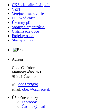
ČKS - kanalizačná spol.
VZN
Verejné obstarávanie
ČOP - pálenica
Územný plán
Spolky a organizácie
Organizácie obce
Projekty obce
Služby v obci
Adresa
Obec Čachtice,
Malinovského 769,
916 21 Čachtice
tel.:
0905227829
email:
obec@cachtice.sk
Úžitočné odkazy
Facebook
Čachtický hrad