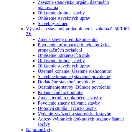
Záväzné stanovisko orgánu územného
plánovania
Ohlásenie drobnej stavby
Ohlásenie stavebných úprav
Stavebný zámer
Výstavba a stavebný poriadok podľa zákona č. 50⁄1967
Zb.
Zmena stavby pred dokončením
Povolenie informačných, reklamných a
propagačných zariadení
Ohlásenie udržiavacích prác
Ohlásenie drobnej stavby
Ohlásenie stavebných úprav
Územné konanie (Územné rozhodnutie)
Stavebné konanie (Stavebné povolenie)
Dodatočné stavebné povolenie
Odstránenie stavby (Búracie povolenie)
Kolaudačné rozhodnutie
Zmena termínu dokončenia stavby
Povolenie zmeny užívania stavby
Domová studňa - fyzická osoba
Vydanie záväzného stanoviska k stavbe
Adresy vybraných dotknutých orgánov štátnej
správy
Nájomné byty