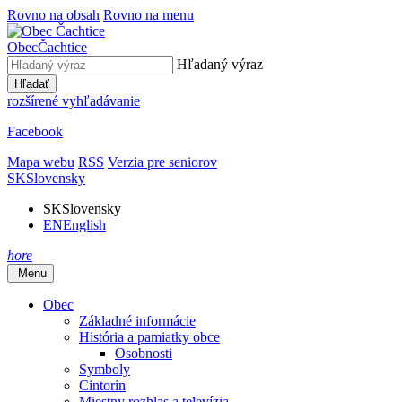
Rovno na obsah
Rovno na menu
Obec
Čachtice
Hľadaný výraz
Hľadať
rozšírené vyhľadávanie
Facebook
Mapa webu
RSS
Verzia pre seniorov
SK
Slovensky
SK
Slovensky
EN
English
hore
Menu
Obec
Základné informácie
História a pamiatky obce
Osobnosti
Symboly
Cintorín
Miestny rozhlas a televízia