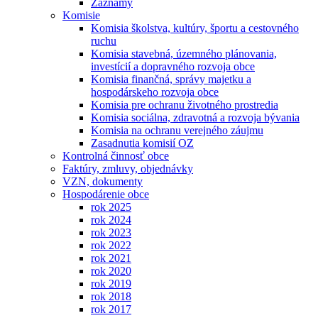
Záznamy
Komisie
Komisia školstva, kultúry, športu a cestovného
ruchu
Komisia stavebná, územného plánovania,
investícií a dopravného rozvoja obce
Komisia finančná, správy majetku a
hospodárskeho rozvoja obce
Komisia pre ochranu životného prostredia
Komisia sociálna, zdravotná a rozvoja bývania
Komisia na ochranu verejného záujmu
Zasadnutia komisií OZ
Kontrolná činnosť obce
Faktúry, zmluvy, objednávky
VZN, dokumenty
Hospodárenie obce
rok 2025
rok 2024
rok 2023
rok 2022
rok 2021
rok 2020
rok 2019
rok 2018
rok 2017