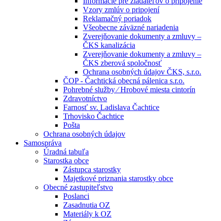
Informácie pre žiadateľov o pripojenie
Vzory zmlúv o pripojení
Reklamačný poriadok
Všeobecne záväzné nariadenia
Zverejňovanie dokumenty a zmluvy –
ČKS kanalizácia
Zverejňovanie dokumenty a zmluvy –
ČKS zberová spoločnosť
Ochrana osobných údajov ČKS, s.r.o.
ČOP - Čachtická obecná pálenica s.r.o.
Pohrebné služby ⁄ Hrobové miesta cintorín
Zdravotníctvo
Farnosť sv. Ladislava Čachtice
Trhovisko Čachtice
Pošta
Ochrana osobných údajov
Samospráva
Úradná tabuľa
Starostka obce
Zástupca starostky
Majetkové priznania starostky obce
Obecné zastupiteľstvo
Poslanci
Zasadnutia OZ
Materiály k OZ