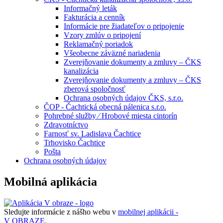
Informačný leták
Fakturácia a cenník
Informácie pre žiadateľov o pripojenie
Vzory zmlúv o pripojení
Reklamačný poriadok
Všeobecne záväzné nariadenia
Zverejňovanie dokumenty a zmluvy – ČKS
kanalizácia
Zverejňovanie dokumenty a zmluvy – ČKS
zberová spoločnosť
Ochrana osobných údajov ČKS, s.r.o.
ČOP - Čachtická obecná pálenica s.r.o.
Pohrebné služby ⁄ Hrobové miesta cintorín
Zdravotníctvo
Farnosť sv. Ladislava Čachtice
Trhovisko Čachtice
Pošta
Ochrana osobných údajov
Mobilná aplikácia
Sledujte informácie z nášho webu v
mobilnej aplikácii -
V OBRAZE.