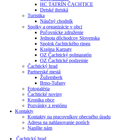
HC TATRÍN ČACHTICE
Detské ihriská
Turistika
Náučný chodník
Spolky a organizácie v obci
Poľovnícke združenie
Jednota dôchodcov Slovenska
Spolok čachtického ringu
Krajina Karpaty
OZ Čachtický polmaratón
OZ Čachtické podzemie
Čachtický hrad
Partnerské mestá
Žužemberk
Brno-Tuřany
Fotogaléria
Čachtické noviny
Kronika obce
Pozvánky z regiónu
Kontakty
Kontakty na pracovníkov obecného úradu
Adresa na nahlasovanie porúch
Napíšte nám
Čachtický hrad