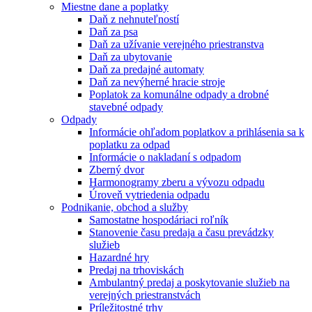
Miestne dane a poplatky
Daň z nehnuteľností
Daň za psa
Daň za užívanie verejného priestranstva
Daň za ubytovanie
Daň za predajné automaty
Daň za nevýherné hracie stroje
Poplatok za komunálne odpady a drobné
stavebné odpady
Odpady
Informácie ohľadom poplatkov a prihlásenia sa k
poplatku za odpad
Informácie o nakladaní s odpadom
Zberný dvor
Harmonogramy zberu a vývozu odpadu
Úroveň vytriedenia odpadu
Podnikanie, obchod a služby
Samostatne hospodáriaci roľník
Stanovenie času predaja a času prevádzky
služieb
Hazardné hry
Predaj na trhoviskách
Ambulantný predaj a poskytovanie služieb na
verejných priestranstvách
Príležitostné trhy